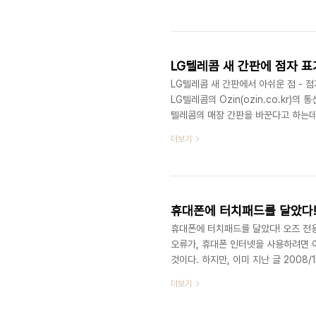
결할 수 없습니다" 라고 나오는 것이 
다. 왜냐하면, 2-3분 후에 도착한다
하게 경기도 버스 서비스 휴대폰 번호인 
LG텔레콤 새 간판에 점자 표
LG텔레콤 새 간판에서 아쉬운 점 - 
LG텔레콤의 Ozin(ozin.co.kr)
텔레콤의 매장 간판을 바꾼다고 하는데,
http://www.lgtelecom.com/js
더보기
텔레콤의 모습을 잘 나타낸 변화라고 할
무제한 용량을 주는 곳은 없다. 아직까
나는 깜짝 놀랐다. 오즈 마크 왼쪽에 "
휴대폰에 터치패드를 달았다! 
휴대폰에 터치패드를 달았다! 오즈 전
오류가, 휴대폰 인터넷을 사용하려면 
것이다. 하지만, 이미 지난 글 2008
사용 가능하다! 에서도 썼듯이, 터치폰
더보기
은 불편하지만) 자신이 원하는 정보를 
중이라서 가끔 새로운 폰을 쓸 기회가