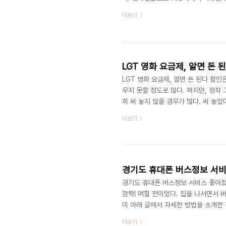
선 인터넷으로 접속해서 쓰는 것보다, 
더보기
#7055로 날리면 바로 내 토씨(http:
블을 연결하는 번거로움을 피하려고 P
자는 1건에 몇백원이다. 그래서 또 가입한
LGT 영화 요금제, 알면 돈 
LGT 영화 요금제, 알면 돈 된다 할
우지 못할 정도로 많다. 하지만, 정작
히 써 놓지 않을 경우가 많다. 써 놓았
그런 의미에서 할인은 정말 부지런해야 
더보기
티켓 1장만 예매해도 뽑아 (그림을 클릭
http://www.lgtelecom.com/jsp
면 2천원만 추가해서 OZ티켓팅 서비스
경기도 휴대폰 버스정보 서비스 좋아졌
깜짝! 며칠 전이었다. 집을 나서면서 
미 아래 글에서 자세한 방법을 소개한 
인터넷, OZ 등 활용) http://medi
더보기