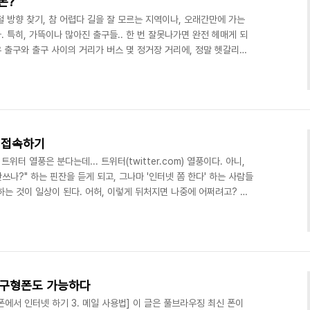
폰?
 방향 찾기, 참 어렵다 길을 잘 모르는 지역이나, 오래간만에 가는
 특히, 가뜩이나 많아진 출구들.. 한 번 잘못나가면 완전 헤매게 되
경우 출구와 출구 사이의 거리가 버스 몇 정거장 거리에, 정말 헷갈리므
하철 주변도 자꾸만 변한다. 그러니 지하철에서 기본적으로 제공하는 그
찾기가 힘들다. 그럴때마다, 자동차 네비게이션을 가지고 안내받는 사
니는 사람을 위한 네비도 있다던데..하긴, 그런 것이 있다고 해도,
 이만.. 대신, 최근 나는 휴대폰을 이용..
 접속하기
터 열풍은 분다는데... 트위터(twitter.com) 열풍이다. 아니,
쓰나?" 하는 핀잔을 듣게 되고, 그나마 '인터넷 쫌 한다' 하는 사람들
 하는 것이 일상이 된다. 어허, 이렇게 뒤처지면 나중에 어쩌려고? 하
 알다시피 트위터는 단문 블로그, 즉, '한 줄 블로그'다. 블로그라고
기도 하는데, 댓글보다는 더 의미있고, 블로그 글 보다는 많이 짧은
대통령 오바마를 비롯해서 유명한 사람들이 죄다 가입해서 글을 쓰고,
쉽게 할 수 있..
 구형폰도 가능하다
에서 인터넷 하기 3. 메일 사용법] 이 글은 풀브라우징 최신 폰이