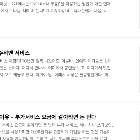
넷 (LGT에서는 OZ Lite라 부름)"을 이용하는 방법에 대한 연재
폰에서도 다음, 네이버 된다! 2009/05/14 - 휴대폰에서 다음, 네이
 이제 사용해보자 지난 글에서 설명한대로 로그인까지 성공했다면,
는 마스터 한 셈이다. 가장 어려운 것이 로그인이다. Daum의 경우
매번 로그인 해야 하지만, 네이버의 경우는 자신의 전화번호를 등록시
.. 휴대폰 분실시 일어날 피..
내주위엔 서비스
서비스 아깝다! 10년만 일찍 나왔어도! 이른바, 연애의 대가들은 상대
있는 듯하다. 어디서 만나서, 어디에서 공연을 보고, 어디에서 멋진
지 모두 꿰뚫고 있다. 이거야 원. 이래서 세상은 불공평한거다. 하지
.. 분명히 많을것이다) 대체 오늘 어디서 무슨 영화를 하는지도 잘
 밥먹을지 정하기 위해서 수십분을 헤매고 다니다가, 아무데나 들어가
 그 다음 코스는 더 깜깜한.. 이런 저주받은(?) 연애'꽝'들은 늘 실패하
콤이 같이 손잡고서 선보인 서비..
이유 - 부가서비스 요금제 갈아타면 돈 번다
서비스 요금제 갈아타면 돈 번다 부가 서비스, 하나 하나 쓰다보면..
터넷을 사용하려면 OZ무한자유 요금제에 가입을 하는 것은 기본이
게 사용이 가능하니까. 그리고, 나는 토씨에 휴대폰으로 글을 쓴다. 무