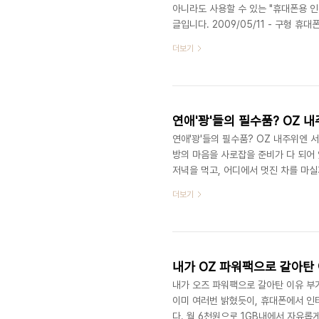
아니라도 사용할 수 있는 "휴대폰용 인터
글입니다. 2009/05/11 - 구형 휴대
버 로그인하기 로그인까지 성공했으면,
더보기
이제 휴대폰 인터넷은 거의 90% 정도
는 자동 로그인을 얼마전에 풀어서, 
켜 놓으면 1달 정도는 계속 유지된다. 단
연애'꽝'들의 필수품? OZ 
연애'꽝'들의 필수품? OZ 내주위엔 
방의 마음을 사로잡을 준비가 다 되어 
저녁을 먹고, 어디에서 멋진 차를 마실
만, 우리처럼(자신은 아니라고 하겠지만
더보기
모르고, 영화 보고 난 다음에 어디서
서 '맛없다'는 핀잔만 듣고 나면.. 대체
기 일쑤다. 그런데, Daum과 LG텔레
내가 OZ 파워팩으로 갈아탄 
내가 오즈 파워팩으로 갈아탄 이유 부가
이미 여러번 밝혔듯이, 휴대폰에서 인
다. 월 6천원으로 1GB내에서 자유롭