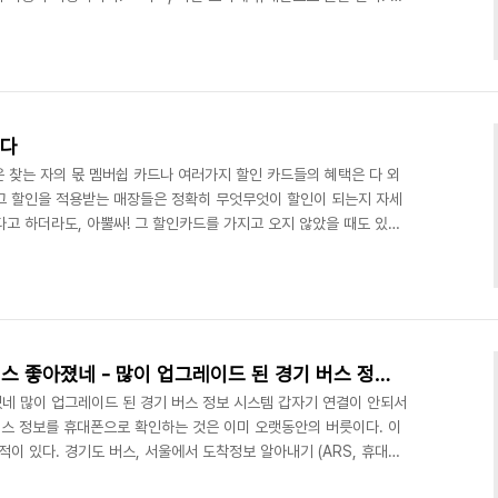
길을 가다가 그냥 사진 한 장 찍고, 간단히 문자쓰고서 '멀티문자'로
//hangulo.tossi.com)에 글과 사진이 올라간다. 사실, USB케이
C앞에서도 휴대폰으로 멀티문자를 날리는 편이다. 그런데, 멀티 문
 것이... 어떤 종류의 문자..
된다
인은 찾는 자의 몫 멤버쉽 카드나 여러가지 할인 카드들의 혜택은 다 외
 그 할인을 적용받는 매장들은 정확히 무엇무엇이 할인이 되는지 자세
다고 하더라도, 아뿔싸! 그 할인카드를 가지고 오지 않았을 때도 있다.
받을 수 있는 '찾는 자의 몫'이다. OZ티켓팅 서비스 - 2천원 회비는
하면 정상 크기로 볼 수 있습니다.) ◆ 바로 접속 :
/lgt/service/brand/oz/ticket_1.jsp 만약, OZ무한자유 고객이라
를 사용..
경기도 휴대폰 버스정보 서비스 좋아졌네 - 많이 업그레이드 된 경기 버스 정보 시스템
네 많이 업그레이드 된 경기 버스 정보 시스템 갑자기 연결이 안되서
버스 정보를 휴대폰으로 확인하는 것은 이미 오랫동안의 버릇이다. 이
적이 있다. 경기도 버스, 서울에서 도착정보 알아내기 (ARS, 휴대폰
a.hangulo.net/684 [미디어 한글로] 그런데, 갑자기 "네트워크에 연