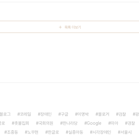
관련글 : 2008/12/01 - LG..
목록 더보기
블로그
코레일
장애인
구글
이명박
블로거
검찰
광
글로
촛불집회
국회의원
한나라당
Google
미아
경찰
조중동
노무현
한글로
실종아동
시각장애인
서울시