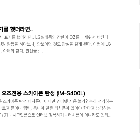
아닌가! 큰일이었다. 이거 잘못하면 한참을 기다릴지도 모르는 일이었
고 하면 열심히 뛰어야 하는데, 그 사실조차 모르니 말이다. 그래서 급
4247로 직접 접속..
기를 했더라면..
점자 표기를 했더라면.. LG텔레콤의 간판이 OZ를 내세워서 바뀐다
의 통신원 활동을 하다보니, 안보이던 것도 관심을 갖게 된다. 이번에 LG
 아래와 같다. 관련글 :
p/lgt/company/advertise/ci02.jsp 이는 최근 OZ에 올인하는 LG
 수 있다. 사실, 아직까지 OZ 인터넷 서비스만큼 파격적인 가격에
진 아주 만족하면서 사용하고 있다. 그런데, 새로운 간판을 보는 순간
점"들이 보이는데, 마치 점자처럼 보였..
오즈전용 스카이폰 탄생 (IM-S400L)
용 스카이폰 탄생 터치폰이 아니면 인터넷 사용 불가? 흔히 생각하는
아르고 폰이나 햅틱, 옴니아 같은 터치폰이 있어야 한다고 생각하는
/11/01 - 시크릿폰으로 인터넷 정복하기 - 터치폰이 아니라도 인터넷
이 아니더라도 인터넷 사용은 가능하고, 어느정도 익숙해지면, (조금
얻는데 그리 어렵지 않다. 나는 현재 오즈인(Ozin)통신원으로 활동
 생긴다. 저번에는 햅틱Oz(당시 발표는 햅틱On이었지만 후에 바뀌