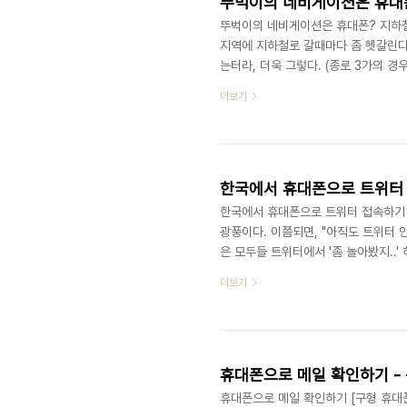
뚜벅이의 네비게이션은 휴대
뚜벅이의 네비게이션은 휴대폰? 지하철
지역에 지하철로 갈때마다 좀 헷갈린다.
는터라, 더욱 그렇다. (종로 3가의 
로 완전 주의해야 한다.) 그리고, 지
더보기
런 지도만으로는 내가 원하는 장소를 
람을 부러워하곤 했다. 외국에는 걸어다
내가 살 수 있는 것도 아니니.. 부러움은
한국에서 휴대폰으로 트위터
한국에서 휴대폰으로 트위터 접속하기 트위
광풍이다. 이쯤되면, "아직도 트위터 안
은 모두들 트위터에서 '좀 놀아봤지..'
는 소리도 듣는다. 그래. 뛰어들어보자.
더보기
부르기에도 뭐해서 '댓글들'이라고 부르
단문들의 모임 정도로 해두자. 미국 
그 글을 구독(Following)하는 행위를 
휴대폰으로 메일 확인하기 -
휴대폰으로 메일 확인하기 [구형 휴대폰