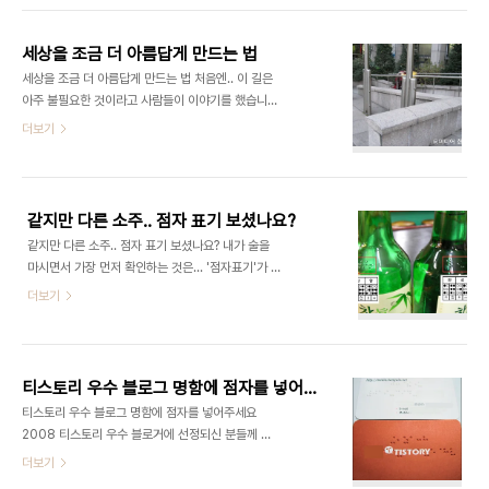
쓰여진 주민등록증 예제가 최근 발표되었고, 많은 언
같다. 관련글 :
론에서 그 사진을 받아쓰는 "사건..
http://www.lgtelecom.com/jsp/lgt/company/advertise/ci02.jsp
세상을 조금 더 아름답게 만드는 법
이는 최근 OZ에 올인하는 LG텔레콤의 모습을 잘 나
세상을 조금 더 아름답게 만드는 법 처음엔.. 이 길은
타낸 변화라고 할 수 있다. 사실, 아직까지 OZ 인터
아주 불필요한 것이라고 사람들이 이야기를 했습니
넷 서비스만큼 파격적인 가격에 무제한 용량을 주는
다. 왜 법으로 정해서 이런 낭비를 하냐고 했습니다.
더보기
곳은 없다. 아직까진 아주 만족하면서 사용하고 있다.
"여기에 대체 휠체어 탄 사람이 몇이나 지나간다고
그런데, 새로운 간판을 보는 순간 나는 깜짝 놀랐다.
그래?" 했습니다. 하지만.. 그들은 몰랐습니다. 휠체
오즈 마크 왼쪽에 "점"들이 보이는데, 마치 점자처럼
어 탄 사람이 안지나간 것이 아니라 못지나간 것입니
보였..
다. 길이 없었기 때문입니다.. 이제 길이 생겼습니다.
같지만 다른 소주.. 점자 표기 보셨나요?
곳곳에서 길을 볼 수 있습니다. 이제 이 길은 휠체어
같지만 다른 소주.. 점자 표기 보셨나요? 내가 술을
탄 장애인만의 길이 아닙니다. 유모차를 끌고 가는 어
마시면서 가장 먼저 확인하는 것은... '점자표기'가 있
머니의 길입니다. 무릎이 불편해서 계단을 잘 오르내
느냐 하는 것이다. 술병의 점자 표기는 약종류의 점자
더보기
리지 못하는 우리네 어머니, 아버지의 길입니다. 계단
표기와 더불어 '생명'이 왔다갔다하는 일이 될 수도
보다 오르막길과 내리막길이 편리한 우리네 이웃의
있는 중요한 일이다. 그래서 이미, 맥주와 소주병의
길입니다. 길이 생기고 사람들이 많이 지나다니게 되
점자 표기에 대한 글을 썼던 적이 있다. 친구, 술 한잔
었습니다. "이 길에 누가 다닌다고 그래?..
할까? 점자 있는걸로! (미디어 한글로 2007.6.28)
티스토리 우수 블로그 명함에 점자를 넣어주세요
http://media.hangulo.net/397 그런데 얼마전
티스토리 우수 블로그 명함에 점자를 넣어주세요
에 소주를 마시는데, 점자 표기가 바뀌어 있는 것을
2008 티스토리 우수 블로거에 선정되신 분들께 축
눈치챘다. 그냥 놓아두면 모르는데.. 아직 더듬더듬
하를 드립니다. (전 올해는 안되었습니다. ^^) 우수블
더보기
점자를 읽는 내 실력으로도 충분히 다름을 알아냈다.
로거 보러가기
원래 참이슬에는 '진로'라고 회사 명이 적혀 있다. 그