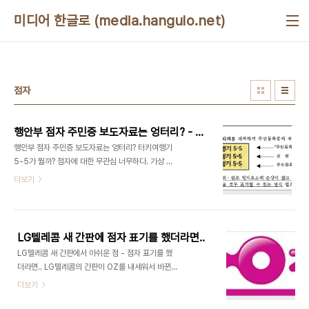
본문 바로가기
미디어 한글로 (media.hangulo.net)
점자
행안부 점자 주민증 보도자료는 엉터리? - 터키여행기 5-5가 뭘까?
행안부 점자 주민증 보도자료는 엉터리? 터키여행기
5-5가 뭘까? 점자에 대한 무관심 너무하다. 가상 뉴
스 하나 이미 2006년에 한 번 쓸고 지나간 뉴스 하
더보기
나를 가상으로 꾸며서 소개해보자. 행정자치부(현재
행정안전부)가 IC칩을 내장한 스마트카드 형태의 주
민등록증을 내놓았다. 그 예제는 다음과 같다. 엥? 이
게 뭔가? 왠 터키여행기 5-5냐고? 위의 기사에서 갑
LG텔레콤 새 간판에 점자 표기를 했더라면..
자기 "터키여행기 5-5"라는 이상한 문구가 나온다
LG텔레콤 새 간판에서 아쉬운 점 - 점자 표기를 했
면 다들 의아하게 생각할 것이다. 그렇다. 원래는 이
더라면.. LG텔레콤의 간판이 OZ를 내세워서 바뀐다
런 그림이었다. (원본 사진 = 출처:한국일보 기사) 그
LG텔레콤의 Ozin(ozin.co.kr)의 통신원 활동을
더보기
렇다. 원래 이런 주민등록증 예제는 이렇게 쓰는게 맞
하다보니, 안보이던 것도 관심을 갖게 된다. 이번에
다. 그런데, 불행히도 정말로 "터키여행기 5-5"라고
LG텔레콤의 매장 간판을 바꾼다고 하는데, 아래와