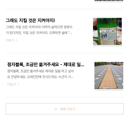
책 이 책에는 색깔이 전혀 없다. 온통 검정색 바탕에
적했습니다. 아래 사진은 작년 4월, 10월, 11월에 찍
하얀 글씨만 있다. 이 책에는 점자가 있지만 시각장애
은 것입니다. 그리고 이 상태는 아래의 글에서 자세히
인을 위한 책은 아니다. 이 책에는 그림이 있지만 거
..
의 보이지 않는다. 이런 이상한 책이 있다. 아이를 위
그래도 지킬 것은 지켜야지!
한 동화책을 찾다가 찾아낸 정말 "이상한 책"이다. 하
그래도 지킬 것은 지켜야지! 아무리 술먹으면 멍멍이
지만, 몇 문장을 읽자마자, 나는 머리속이 하얗게 빈
가 된다지만, 지킬 것은 지켜야지. 오죽하면 술에 "주
느낌을 받았다. 이 책의 저자는 말한다. 글을 점자로
도"를 설명해 놓았겠나! "어른께 두손으로 잔을 드리
더보기
도 표기하긴 했지만, 이 책은 눈으로 볼 수 있는 아이
고 오른손으로 술병을 잡고 왼손은 오른팔의 밑에 대
들을 위해 만든 책이에요. 시각은 우리가 현실을 인지
고 흔들리지 않게 조심스레 따른다" 이런거 나한테는
하고 이해하여 세상과 관계 맺기 위한 중요한 도구임
하지마. 난 아직 '어른'은 아닌 것 같아. 한 손으로 따
에 분명해요. 그렇지만 우리..
라도 된다구. 내가 바라는 것은, 위에 있는 점자 표시
점자블록, 조금만 옮겨주세요 - 제대로 일을 하고 싶어요
에 한 번 관심 가져주고... 아래 글 한 번 읽고... [점
점자블록, 조금만 옮겨주세요 제대로 일을 하고 싶어
자-두뇌 트레이닝] 친구, 술 한잔 할까? 점자 있는걸
요 안녕하세요. 오래간만에 인사드려요. 누군지 기억
로! http://media.hangulo.net/397 제발, 술
이 안나신다구요? 아이고.. 정말 너무 오랫동안 못만
더보기
강요하지 말아라. 내가 먹고 싶을 때 먹고 싶어. 꺼헉.
나뵈었네요. 점자블록에 대한 소개글 -
그나저나 '지킬 것'을 제대로 못지키는 그들은, 과연
>http://media.hangulo.net/362 길위의 길,
술먹을 때 주도는 확실히 지킬까? 궁금하네. 미디어..
어느 점자 블록의 독백 그래요. 바로 길 위의 또다른
길, 점자 블록이에요. 우리는 단순히 중앙선 역할을
목록 더보기
하는 것도 아니고, 안전선 역할만 하는 것은 아니에
요. 우린, 눈이 잘 안보이시는 분들에게는 "유일한
길"이랍니다. 그런데, 이렇게 막아서고 계시면 곤란
해요. 이건 애써 깔아 놓은 길을 떡 하니 막고 있는 것