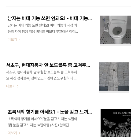
http://www.tistory.com/supporters/ 그런데,
런데, 이 참이슬에는 '선양'이라고 적혀 있는 것이다.
한가지 마음에 걸리는 것이 있어서 부탁 좀 드리려고
난..
합니다. ^^ 아시죠? 이게 바로 작년에 받은 티스토리
남자는 비데 기능 쓰면 안돼요! - 비데 기능과 세정 기능의 차이
명함입니다. 우툴두툴 있는 것은 바로 "점자" 입니다.
남자는 비데 기능 쓰면 안돼요! 비데 기능과 세정 기
제가 그 명함을 가지고 점자 명함으로 변신시켰지요.
능의 차이 평생 처음 비데를 써보다 부끄러운 이야기
그 과정에 대해서는 점자 명함 만드세요! - 일반 명함
지만, 나는 얼마전에 처음으로 '비데'라는 것을 써봤
더보기
을 점자 명함으로 바꾸는 법 을 읽어보시면 되겠습니
다. 이사간 집에 기본으로 들어가 있어서였다. 그리고
다. 그런데.. 티스토리 공지를 보니..
조금은 불편했지만, 그럭저럭 만족했다. ▲ 모든 화
(http://notice.tistory.com/1206) 위와같이 "플
장실의 로망(?) 비데 그리고, 회사에도 그 유명한 'ㅇ
라스틱 재질"로 나온다고 하더군요. 제가 작..
ㅇ 비데'가 놓였다. (사장님께 ㅇㅇ 해달라고 해준 적
서초구, 현대자동차 앞 보도블록 좀 고쳐주세요!
도 없는데!.. ^^) 뭐, 우리집에 있는 것과 크게 다르지
서초구, 현대자동차 앞 위험한 보드블록 좀 고쳐주세
않았지만, 그래도 별 기능이 있나 싶어서 설명서를 보
요 깨진 점자블록, 장애인도 비장애인도 위험하다 길
다가... "뜨아" 하고 말았다. 그 이유는... 버튼에 '세
위에 또 다른 길이 있습니다. 눈이 안보이거나 불편한
더보기
정, 비데' 이렇게 두가지가 있는데, 나는 당연히 뒷처
분들에겐, 희망이고 안식처가 되는 존재죠. 참고글 :
리(?)를 하는 것이 '비데'라고 생각하고 비데를 늘 눌
어느 점자블록의 독백 - 길 위의 길 [미디어 한글로]
러서 사용했다. 그런데 참.. 불편했다고 앞에서 말한
http://media.hangulo.net/362 그래요. 이것
것은 각도..
을 점자블록이라고 부릅니다. 물론, 이렇게 어처구니
초록색의 향기를 아세요? - 눈을 감고 느끼는 색깔여행
없이 설치해서 문제가 되기도 합니다. 참고글 : 점자
초록색의 향기를 아세요? [눈을 감고 느끼는 색깔여
블록, 조금만 옮겨주세요 - 제대로 일을 하고 싶어요
행] 눈을 감고 느끼는 색깔여행 (사진=알라딘
http://media.hangulo.net/467 서초구 현대
www.aladin.co.kr) 색깔이 전혀 없는 색깔에 대한
더보기
자동차 앞 길의 깨진 보도블록은 작년부터 여러번 지