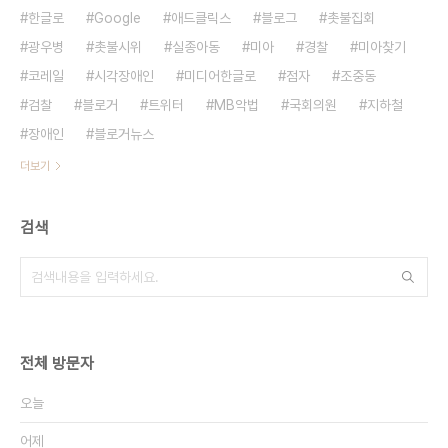
한글로
Google
애드클릭스
블로그
촛불집회
광우병
촛불시위
실종아동
미아
경찰
미아찾기
코레일
시각장애인
미디어한글로
점자
조중동
검찰
블로거
트위터
MB악법
국회의원
지하철
장애인
블로거뉴스
더보기
검색
전체 방문자
오늘
어제