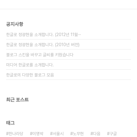
이에요. 제발 이러지 말아주세요. 제발요. 우리는 주
차가능 구역을 표시한 선이 아니랍니다. 그런데도, 이
렇게 갑자기 아스팔트로 덮어서 사라지게 ..
공지사항
한글로 정광현을 소개합니다. (2012년 11월⋯
한글로 정광현을 소개합니다. (2010년 버전)
블로그 스킨을 바꾸고 글씨를 키웠습니다
미디어 한글로를 소개합니다.
한글로의 다양한 블로그 모음
최근 포스트
태그
한나라당
이명박
서울시
노무현
다음
구글