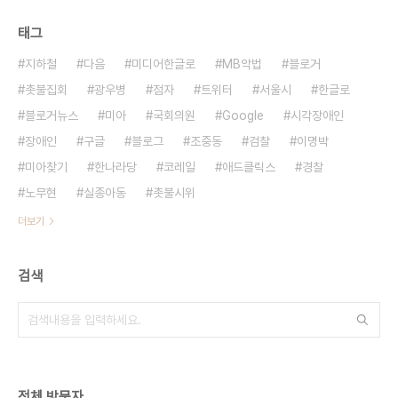
태그
지하철
다음
미디어한글로
MB악법
블로거
촛불집회
광우병
점자
트위터
서울시
한글로
블로거뉴스
미아
국회의원
Google
시각장애인
장애인
구글
블로그
조중동
검찰
이명박
미아찾기
한나라당
코레일
애드클릭스
경찰
노무현
실종아동
촛불시위
더보기
검색
전체 방문자