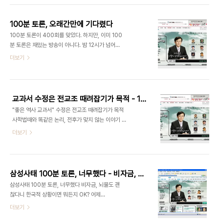
twitterkr.com에서 시작하길. 언어적 문제가 모두
환영할 일이고 기특한 일이다. 그런데 내용을 들여다
사라진다. 물론, 트위터..
보면 단 한 가지 현안도 예외 없이 전부가 ‘민주당 의
100분 토론, 오래간만에 기다렸다
견과 일치’ 한다는 사실이다. 이는 민주당이 특별해서
100분 토론이 400회를 맞았다. 하지만, 이미 100
가 아니라 이명박 대통령과 한나라당이 민심을 거스
분 토론은 재밌는 방송이 아니다. 밤 12시가 넘어서
리고 있는 것으로 ‘정치적 승패’에 집착하지 말고 국
시작하는 데다가 토론의 재미는 이명박 정부가 들어
더보기
민의 뜻에 따라 내용, 우선순위, 시기를 전면 재조정
서면서 모두 사라졌기 때문이다. 곧 새벽 1시로 밀려
하라는 국민적 명령이다. 누가 강요한 것도 아니고 여
나지 말라는 법도 없다. 그러다가 폐지될지도 모른다.
권 스스로 파악한 민심이기에 ‘쇠귀에 경 읽기’가 되
하지만, 어제는 달랐다. 토론에 나오는 사람들의 이름
지 않기를 간절히 소망한다. 한나라당 나경원 의원..
만 듣고도 자꾸만 자꾸만 기다려졌다. 한마디로 '토론
교과서 수정은 전교조 때려잡기가 목적 - 100분토론을 보고
계의 거물들'이 나온 셈이다. 그리고 기대한 만큼 그
"좋은 역사 교과서" 수정은 전교조 때려잡기가 목적
들은 재밌는 토론을 했다. 사실, 한국에 '토론'은 없
사학법때와 똑같은 논리, 전후가 맞지 않는 이야기 전
다. 각자 자기 이야기 하고 싶은대로 다 하고, 남의 얘
교조 한명이면 학교장악? ※ 나는 "좌편향"이라는
더보기
기 적당히 까 주고.. 이 정도면 우리는 그것을 '토
"우편향" 인사들의 이야기에 동의하지 않으므로 "좋
론'이라고 부른다. 그런데 이 정도의 토론도 제대로
은 역사 교과서"라고 칭하겠다. 사학법 토론때의
못하는 사람들이 대부분이다. 그런 면에서 어제 토론
100분토론으로 거슬러 올라가자 뜬금없이 교과서
은 정말 재밌었다. 오래간만에 ..
이야기 하다가 왜, 사학법이 나오나? 그런데, 이야기
삼성사태 100분 토론, 너무했다 - 비자금, 뇌물도 괜찮다니
는 이렇다. 당시 사학법 개정 관련해서 한참이나 시끄
삼성사태 100분 토론, 너무했다 비자금, 뇌물도 괜
럽던 시절. 2006.1.12일 MBC 100분토론의 주제
찮다니 한국적 상황이면 뭐든지 OK? 어제
는 "사학법 대치정국, 해법은" 이었다. 여기에 나온
(2008.4.24) 100분토론은 "삼성사태, 그 본질과
더보기
사람은 4일 100분토론에 나왔던 "신지호 의원(당시
파장은" 이란 주제였다. 당연히 삼성 옹호측과 반대
는 자유주의 연대 대표)" 였다. 내 기억은 이렇다. 이