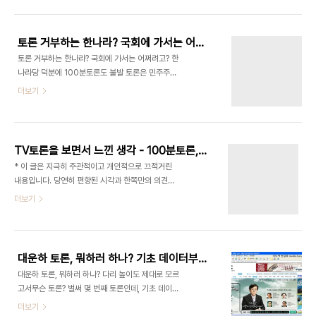
측이 나왔는데, 이 사태의 시발점이라고 할 수 있는
때 금성 교과서를 직접 거론하면서 (내 생각에) 좀 이
김용철 변호사까지 나왔다.
상한 논리를 펴던 신지호씨의 이야기를..
(http://www.imbc.com/broad/tv/culture/toron/
토론 거부하는 한나라? 국회에 가서는 어쩌려고?
) 그런데, 여기서 한 교수님의 발언이 너무나 충격적
토론 거부하는 한나라? 국회에 가서는 어쩌려고? 한
이라서, 비판을 하고자 한다. 간단히 내가 녹취한 내
나라당 덕분에 100분토론도 불발 토론은 민주주의
용을 가지고 검토해보자. 우리 사회가 이건희 회장을
의 꽃이다. 물론 우리나라에서는 아직 토론문화가 성
더보기
몰아세웠다고 생각한다. 이건희 회장은 삼성을 정말
숙되지 못했지만, 어찌되었든 국회는 그런 '토론'을
초일류 기업으로 키웠다 비자금이나 차명계좌나 경
통해서 모든 일을 처리한다. 이번 총선은 참 이상하
영권 승계는 한국적 상황에서 필요한 것 여기서 차명
다. 분위기도 제대로 나지 않는데다가 TV토론도 본
계좌는 분명히 불법인데도 이는 "한국적 상황에서 ..
기억이 별로 없다. 대선때 TV토론을 보려고 모여 앉
TV토론을 보면서 느낀 생각 - 100분토론, 설전, 그리고..
았던 기억을 생각하면, 참 이상한 일이다. 그런데 이
* 이 글은 지극히 주관적이고 개인적으로 끄적거린
유가 있었다. 한나라당이 '토론회' 참석을 "선택하지
내용입니다. 당연히 편향된 시각과 한쪽만의 의견만
않아" (이것때문에 고발당할까봐 정확히 쓴다) 토론
담고 있습니다 * 어제(목요일)는 MBC 100분토론
더보기
회가 무산되었다는 소식이다. 민주 "한나라, 19곳서
에서 기독교의 문제점에 대한 토론을 봤다. 오늘은
토론 거부" [뷰스앤뉴스] 2008.4.1 (일부발췌) 유
XTM에서 [설전]을 통해서 노무현 대통령의 정부조
종필 민주당 대변인은 이날 브리핑에서 "한나라당의
직 개편안에 대한 반대 토론을 보고, SBS에서 영어
토론 기피증이 극에 달하고 있다"며 "박근..
교육 관련한 토론을 봤다. 100분토론에 대해서 말하
대운하 토론, 뭐하러 하나? 기초 데이터부터 확립하라
자면 "오, 하느님, 하나님!" 더 이상 말을 못한다. 왜
대운하 토론, 뭐하러 하나? 다리 높이도 제대로 모르
냐하면 난 신자가 아니라서 말할 자격이 없다고 하셨
고서무슨 토론? 벌써 몇 번째 토론인데, 기초 데이터
고, 하나님의 교회는 문제가 있을 수 없다고 하셨다.
도 서로 달라 어제 100분토론에서는 "이명박 정부와
더보기
(말의 차이는 있지만..) 모두 하나님이 알아서 해결해