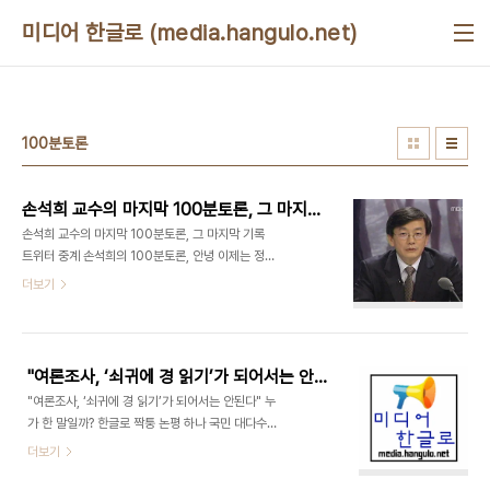
본문 바로가기
미디어 한글로 (media.hangulo.net)
100분토론
손석희 교수의 마지막 100분토론, 그 마지막 기록 - 트위터 중계
손석희 교수의 마지막 100분토론, 그 마지막 기록
트위터 중계 손석희의 100분토론, 안녕 이제는 정
말, 100분토론 = 손석희란 공식이 당연한 것으로 알
더보기
았는데, 오늘로서 100분토론을 떠나게 되었다. 이유
야 어찌되었든, 아쉬운 일이다. 스스로 문제를 매듭지
은 손석희 교수의 용기에 박수를 보낸다. 그리고 한글
로는 트위터에서 이 마지막 100분토론을 보면서, 중
"여론조사, ‘쇠귀에 경 읽기’가 되어서는 안된다" 누가 한 말일까?
계를 했다. TV를 못보는 분들을 위해서, 그리고, 내
"여론조사, ‘쇠귀에 경 읽기’가 되어서는 안된다" 누
자신이 열심히 마지막 토론을 정리하기 위해서... 그
가 한 말일까? 한글로 짝퉁 논평 하나 국민 대다수가
내용을 여기에 옮긴다. twitter.com 대신에 한글트
생각하는 국정현안인 미디어법에 반대하는 여론이라
더보기
위터(twitterkr.com)의 링크를 사용했다. (만약, 트
고 한다. 우선 만시지탄이지만 여권이 뒤늦게나마 국
위터를 시작하고 싶은 사람이 있다면,
민여론을 파악하겠다는 생각을 가졌다는 것만으로도