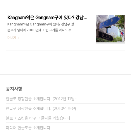
전격적으로 바꾼 것이라 어쩔 수는 없다. 물론, '주민
히 공식화 하면 이렇다. 한자표기 = 한국어 중국어 한
자치센터'가 원래 있었는데, 이거랑 이름이 겹치면서
자 표기 ..
웃지못할 일도 벌어지는데다가, 주민센터로 결정하
Kangnam역은 Gangnam구에 있다? 강남구 영문표기 엉터리
는 과정이 석연치 않았다. (2007/09/17 동사무소
Kangnam역은 Gangnam구에 있다? 강남구 영
새 이름 '주민센터' 결정과정 엉터리 - 설문조사는 뭐
문표기 엉터리 2000년에 바뀐 표기를 아직도 수정
하러 했나?) 그래도, 어쩌겠나? 이미 다 바뀌어버렸
하지 않아 경찰서만 틀린 줄 알았는데...강남구가 더
더보기
다. 영어 표기, 한자 표기는 어떻게 하고 있을까? 그
문제 아래의 글에서 나는 경찰서의 공식 영문표기가
런데, 동사무소야 한자로 쓰자면..ㅇㅇ洞事務所 니
현행 표기법을 따르지 않고 엉터리로 되어 있음을 고
까 별다를 것도 없다. 영어로는 ㅇㅇ Dong Office
발했다. 경찰에서는 이를 받아들여서 상당수 수정했
정도 되지 않았나? 그런데 "ㅇ..
다. 경찰서 영문 표기는 엉망진창? - 표기법 틀린 것
이 40%넘어 미디어 한글로. 2008.2.20 그런데,
그때 처음으로 지적했던 '강남 운전면허 시험장'의 표
기는 여전히 고쳐지지 않고 있다. 이 근처를 돌아보다
가 나는 깜짝 놀랐다. 왜냐하면, 이미 2005년 말까
공지사항
지 법적으로 고쳤어야 할 표기를 고치지 않은 "불법"
표지판이 수두룩 했기 때문이다. 이곳에 그 사진들을
한글로 정광현을 소개합니다. (2012년 11월⋯
공개한다. ▲ 강남역(Kangnam..
한글로 정광현을 소개합니다. (2010년 버전)
블로그 스킨을 바꾸고 글씨를 키웠습니다
미디어 한글로를 소개합니다.