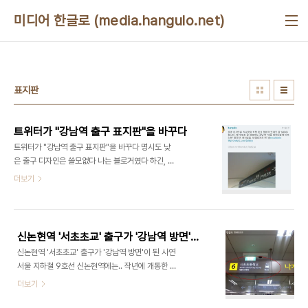
본문 바로가기
미디어 한글로 (media.hangulo.net)
표지판
트위터가 "강남역 출구 표지판"을 바꾸다
트위터가 "강남역 출구 표지판"을 바꾸다 명시도 낮
은 출구 디자인은 쓸모없다 나는 블로거였다 하긴, 국
민 모두가 '블로거 Blogger'가 될 수 있으니, 이런
더보기
제목 자체가 좀 우습긴하다. 어쨌든, 나는 블로그에
글을 쓰고 그 글을 사람들이 공감하며 세상을 조금씩
'옳은 방향'으로 바꾸는 일을 해왔다. 그러다가 1년
전부터는 시들해졌다. 내가 기억에 남는 것은 'W형
신논현역 '서초초교' 출구가 '강남역 방면'이 된 사연
버스 손잡이'를 만들려고 했던 서울시의 결정에 적극
신논현역 '서초초교' 출구가 '강남역 방면'이 된 사연
반발했던 것이다. 2007/02/22 - W형태의 버스
서울 지하철 9호선 신논현역에는.. 작년에 개통한 지
손잡이, 농담이시죠? 2007/08/22 - W형 버스 손
하철 9호선은 강남역에서 여의도를 가로지르는 덕분
더보기
잡이 농담이 아니셨군요! 2008/05/02 - W형 버
에 2호선과 5호선이 무척 가까워지는 계기(?)를 마
스손잡이 추진 안한다 - 한글로의 끝장취재 처음부터
련했다. 또한, 국회에 가기 편해졌다. (뭐, 사실 별 필