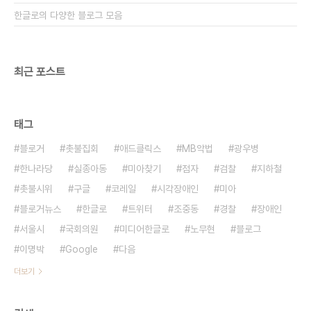
한글로의 다양한 블로그 모음
최근 포스트
태그
블로거
촛불집회
애드클릭스
MB악법
광우병
한나라당
실종아동
미아찾기
점자
검찰
지하철
촛불시위
구글
코레일
시각장애인
미아
블로거뉴스
한글로
트위터
조중동
경찰
장애인
서울시
국회의원
미디어한글로
노무현
블로그
이명박
Google
다음
더보기