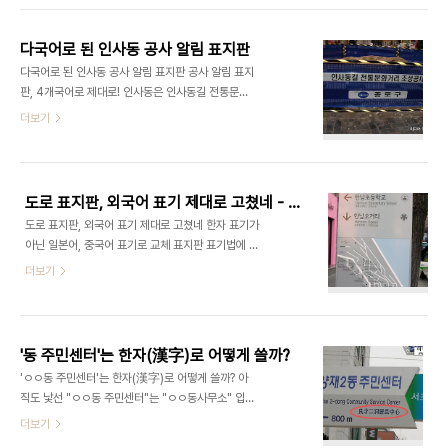
말도 안되는 정책이었지만, 서울시는 이런 낭비적인
요는 없지만.. ^^) 그런데, 개통하고 나서 출구를 나올
일을 강행했고, 그 ..
때마다 참 불편한 점이 많았다. 나는 버스를 갈아타려
다국어로 된 인사동 공사 알림 표지판
고 나가야 하는데, 강남역 버스들은 대부분 교보타워
다국어로 된 인사동 공사 알림 표지판 공사 알림 표지
에서 강남역 사이에 선다. 그런데, 그 방향을 찾기가
판, 4개국어로 제대로! 인사동은 인사동길 전통문화
참 힘들었다. 내 앞에 덩그러니 놓인 것은 이런 표기
거리 조성공사가 한창이다. 이제는 거의 마무리 단계
더보기
뿐이었다. '서초초등학교' 방면이라니.. 초등학교에
에 접어들지 않았을까 생각된다. 처음 조성공사를 시
다닌지 오래되어서 그런지는 몰라도.. 강남역 근처에
작했을 때, 지나다가 재밌는 현상을 발견했다. 역시,
서 초등학교 교문을 본 적은 없는 것 같았다. 물론, 학
외국인이 많이 다니는 거리답게 4개국어 (한국어, 영
부모들이나 이곳 토박이들..
어, 일본어, 중국어)로 제대로 표기해 두었다. 보통 이
도로 표지판, 외국어 표기 제대로 고쳤네 - 서울시, 한자 표기가 아닌 일본어, 중국어 표기로 교체
런 표기는 영어 표기만 달랑 해 놓는다든지, 그냥 "한
도로 표지판, 외국어 표기 제대로 고쳤네 한자 표기가
국식 한자표기(이건 중국인이나 일본인이 제대로 이
아닌 일본어, 중국어 표기로 교체 표지판 표기법에 대
해하기 힘들 때가 많다)"만 해 놓는 경우가 대부분인
해서만 벌써 1년간.. 표지판의 외국어 표기에 문제가
더보기
데 말이다. ▲ 한국어 ▲ 영어 ▲ 일본어 ▲ 중국어
있다는 것을 느끼고 여기저기 사진을 찍고 다닌 것이
(간체) 여기에 대만 등지의 중국 사람들이 볼 수 있는
벌써 1년이다. 그동안 계속 미루다가 최근에서야 포
중국어 번체 표기만 더 했더라면 정말 완벽했을것인
문(?)을 열었다. 얼마전에 썼던 두 개의 글이 바로 시
데.. 그래도 이정도면, 관광지의 표지판..
작이다. 은행 '환전' 외국어 표기는 엉터리? - 한국식
'동 주민센터'는 한자(漢字)로 어떻게 쓸까?
어휘나 한국식 한자표기가 대부분(2008.12.11) 미
'ㅇㅇ동 주민센터'는 한자(漢字)로 어떻게 쓸까? 아
디어 한글로 '동 주민센터'는 한자(漢字)로 어떻게
직도 낯선 "ㅇㅇ동 주민센터"는 "ㅇㅇ동사무소" 입
쓸까? (2008.12.12) 미디어 한글로 블로그의 특성
에 짝짝 올라붙는 '동사무소'가 아니고 이미 좀 어색
더보기
상, 위 두개의 글에 언급된 사항을 다시 반복하는 수
한 '주민센터'로 이름이 바뀌었다. 그래도 국가에서
밖에 없겠다. (다들 앞의 글은 잘 안읽는다. ^^) 간단