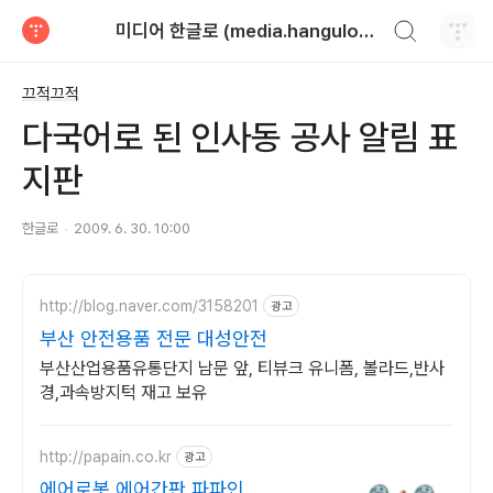
검색하기
미디어 한글로 (media.hangulo.net)
티스토리
끄적끄적
다국어로 된 인사동 공사 알림 표
지판
한글로
2009. 6. 30. 10:00
http://blog.naver.com/3158201
광고
부산 안전용품 전문 대성안전
부산산업용품유통단지 남문 앞, 티뷰크 유니폼, 볼라드,반사
경,과속방지턱 재고 보유
http://papain.co.kr
광고
에어로봇 에어간판 파파인