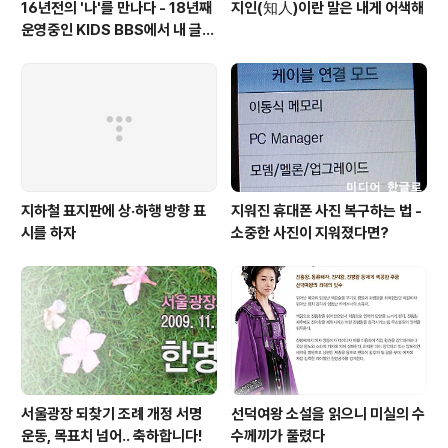
16년전의 '나'를 만나다 - 18년째
지인(知人)이란 말은 내게 어색해
운영중인 KIDS BBS에서 내 글을
보니..
지하철 표지판에 상·하행 방향 표
지워진 휴대폰 사진 복구하는 법 -
시를 하자
소중한 사진이 지워졌다면?
서울광장 되찾기 조례 개정 서명
선덕여왕 소설을 읽으니 미실의 수
운동, 목표치 넘어.. 축하합니다!
수께끼가 풀렸다