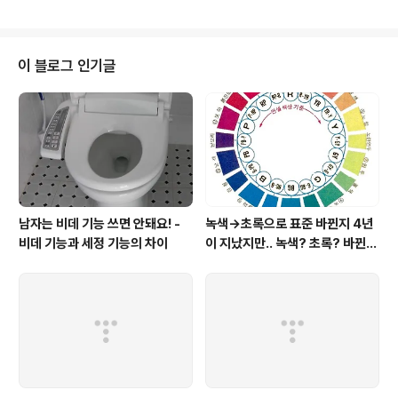
데.. 바로 "수"요일의 마법을 이용하는 것이다. "LGT멤버
십 패밀리 데이"가 바로 그것이다. 날짜를 잘 보면 알 수 있
듯이, 오늘은 VIPS 30%할인의 날이다. 멤버십 포인트를
다 쓰지 못해서 아까울 때가 많은데, 이런 날 가뿐히 상당
이 블로그 인기글
부분을 덜어내도 괜찮을 듯 싶다. 6월에만 땡 치는 행사인
줄 알았는데, 각각의 패밀리 레스토랑 홈페이지에 가니.. 그
렇지 않은가보다. 부지런히 찾으면, 아주 큰 할인이 기다린
다. 덤으로, http://www.funmap.co.kr/eve..
남자는 비데 기능 쓰면 안돼요! -
녹색→초록으로 표준 바뀐지 4년
비데 기능과 세정 기능의 차이
이 지났지만.. 녹색? 초록? 바뀐
색이름 혼란 여전