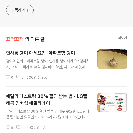
구독하기
더보기
끄적끄적
의 다른 글
인사동 팽이 아세요? - 아파트형 팽이
글 내용
팽이의 진화 - 아파트형 팽이, 인사동 팽이 아세요? 팽이치
기, 그리고 '찍기'의 추억 팽이라고 하면, 나보다 더 윗세대
는 얼음판에 돌려 놓고 채찍 같은 것으로 치는 팽이를 생각
0
0
2009. 6. 26.
할지 모르지만, 나의 경우 팽이는 플라스틱으로 되어 있는
개량형 팽이가 생각난다. 그런 팽이에 팽이줄을 감아서 샥
던지면 쌩쌩 돌아가고, 팽이줄을 어깨 넓이 만큼만 쥐고서
패밀리 레스토랑 30% 할인 받는 법 - LG텔
서로 팽이끼리 부딪치게 하면서 누가 오래 견디나를 겨룬
다. 물론, 더 무시무시한 경기도 있다. 진 순서대로 팽이를
레콤 멤버십 패밀리데이
글 내용
돌리고, 다음 사람이 그 팽이위로 '찍기'를 한다. 제대로 찍
패밀리 레스토랑 30% 할인 받는 법 매주 수요일, LG텔레
히면 팽이가 멈추거나 두동강이 나기도 한다. 찍기는 오른
콤 멤버십만 있으면 OK 30%라고? 많아야 20%인데? 보
쪽으로 감고, 보통 팽이는 왼쪽으로 감는.. 뭐 그런 여러가
통 제휴카드로 할인해도 20%를 넘기 힘든 것이 패밀리 레
지 '비밀'이 있었다. 그때의 '로망'은 무시무시한 나무팽이
5
2
2009. 6. 17.
스토랑의 사정이다. 그런데, 30%를 할인받는 방법이 있는
였다. 엄청 큰..