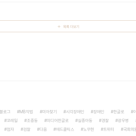
거 뉴스에 신나게 방송되더라... 결국은..
목록 더보기
블로그
MB악법
미아찾기
시각장애인
장애인
한글로
코레일
조중동
미디어한글로
실종아동
경찰
광우병
점자
검찰
다음
애드클릭스
노무현
트위터
국회의