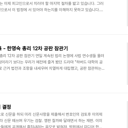
는 이제 피고인으로서 치러야 할 마지막 절차를 밟고 있습니다. 그러
인으로서 이 법정에 서 있어야 하는지를 이해하지 못하고 있습니다.
 말에 보내는 그들의 날선 적대감과 증오를, 그저 놀라운 눈으로 지
여러 가지 의미에서 정치적으로 매우 민감한 사건을, 보편적이고 법리
 노력에 경의를 표합니다. 존경하는 재판장님. 친절하면 돈을 주고받
이권이 오고가는 관계로 발전한다는 해괴한 논리의 세..
 - 한명숙 총리 12차 공판 참관기
총리 12차 공판 참관기 연일 계속된 법리 논쟁에 사법 연수생들 몰려
정이라기 보다는 우리가 예전에 즐겨 봤던 드라마 "하버드 대학의 공
로 근거 법전과 조항을 내세우며 치열하게 대립했고, 공판 참관하는
 실습을 나온 사법 연수생들도 열심히 필기하며 촉각을 곤두세웠다.
분이다. 그 전까지는 피고인의 진술이 가장 중요한 증거였지만, 개정된
으로 신문하고, 부가적으로 피고인 신문을 하도록 바뀐것이다. 즉,
는 선서조차 하지 않는다. (그래서 어제 맘껏 곽사장이..
법 결정
로 신문을 하되 미리 신문사항을 제출해서 변호인의 검토후 이의제
라 신문 떼쓰며 우기는 검찰. 깽판 칠까봐 달래면서 하는 재판. 이미
들에게 공개해서 흠집내려는 음모로 밝혀져. 법원에서 미디어 한글