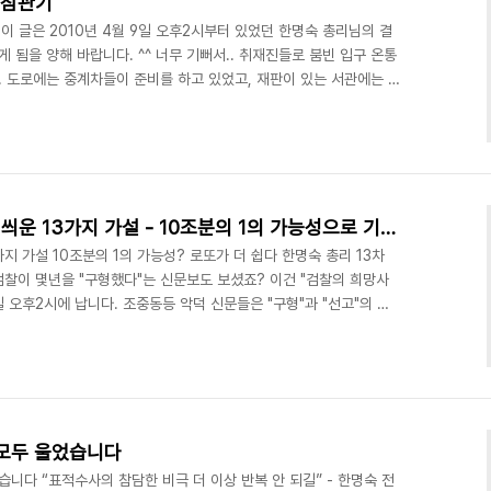
 참관기
 이 글은 2010년 4월 9일 오후2시부터 있었던 한명숙 총리님의 결
 됨을 양해 바랍니다. ^^ 너무 기뻐서.. 취재진들로 붐빈 입구 온통
 도로에는 중계차들이 준비를 하고 있었고, 재판이 있는 서관에는 온
시작 1시간 전이지만, 무척이나 많은 사람들이 있었다. 심지어, 서관
)로 들어가기 위한 중앙 출입구 검색대에는 수많은 사람들이 줄을 서
나 지지자, 정치인들이었다. 약 5미터 정도 되었을때부터 난 서 있었
까지의 관례상, 상당히 자리를 잡..
검찰이 한명숙 총리에게 덮어씌운 13가지 가설 - 10조분의 1의 가능성으로 기소? 한명숙 총리 13차 최종공판 참관기(1)
지 가설 10조분의 1의 가능성? 로또가 더 쉽다 한명숙 총리 13차
검찰이 몇년을 "구형했다"는 신문보도 보셨죠? 이건 "검찰의 희망사
일 오후2시에 납니다. 조중동등 악덕 신문들은 "구형"과 "선고"의 차
"그럼, 그렇지, 징역이구만" 이러한 말을 하게 하기 위해서 "알면서도
어르신들에게 "구형"과 "선고"의 차이점을 알려드리세요. 알립니다 지
총리님의 변호사 신문, 검찰의 최종 진술, 한총리 변호인단의 최종 진
 맺었습니다.이미 한총리님의 최종 진..
 모두 울었습니다
습니다 “표적수사의 참담한 비극 더 이상 반복 안 되길” - 한명숙 전