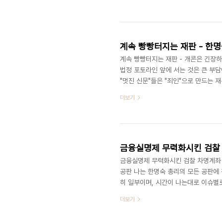
런 "모르는" 사람들을 데려다놓고 무엇
재판부에서 "두명"만 허락해 주었으나,
설명하기로 하자. 그런데, 웃긴것은 오늘
계속 빵빵터지는 재판 - 한명
계속 빵빵터지는 재판 - 개콘은 긴장
법정 포토라인 앞에 서는 것은 큰 부담
"멋진 신문"들은 "죄인"으로 만드는 
운 결심이었다고 생각한다. 심지어, 각
더보기
집필을 끝낸 상황이기 때문이다. "점심
(?)이다. 밖에서 밥먹는 것이 일상다반
날이 별로 특별할 것이 없기에 기억못하는
금융실명제 무력화시킨 검찰 
금융실명제 무력화시킨 검찰 차명계좌 
공판 나는 한명숙 총리의 모든 공판에 
히 일부이며, 시간이 나는대로 이슈별
http://twitter.com/hangulo 
더보기
월 22일 월요일에는 사상최초의 총리
어떤 의자인지 보러 갔다고 판단된다. 