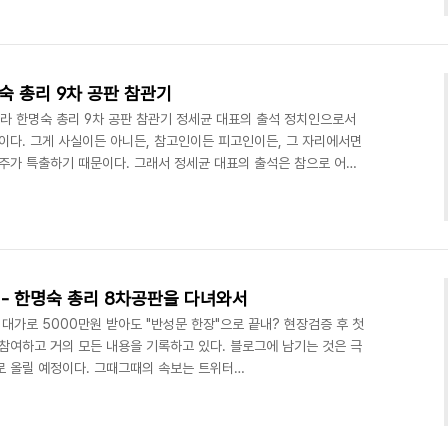
을 알고 싶어서 그리도 우겼는지, 알 길이 없었다. 하두 떼를 부리니,
 계속 떼를 부리자, 세명까지 허락했다. 그 자세한 속내는 잠시후에
은 두 명만 나왔다는거. 한 명은..
숙 총리 9차 공판 참관기
하라 한명숙 총리 9차 공판 참관기 정세균 대표의 출석 정치인으로서
이다. 그게 사실이든 아니든, 참고인이든 피고인이든, 그 자리에서면
재주가 특출하기 때문이다. 그래서 정세균 대표의 출석은 참으로 어려
종 신문들은 정세균 대표도 똑같이 돈을 받았다는 식으로 이미 '소설'
 베푸는 것을 그리 대단한 것으로 생각지 말라" 오늘 정대표의 명언
사인 정치인, 그리고 그 수많은 밥 중의 하루를 기억하라는 검찰.. 그
 증인... 이 재판에서 엄청나게 많이 ..
- 한명숙 총리 8차공판을 다녀와서
대가로 5000만원 받아도 "반성문 한장"으로 끝내? 현장검증 후 첫
참여하고 거의 모든 내용을 기록하고 있다. 블로그에 남기는 것은 극
로 올릴 예정이다. 그때그때의 속보는 트위터
또는 http://twtkr.com/hangulo 에서 실시간으로 볼 수 있다. 지난 3
공관 현장검증이 있었다. 내 생각에, 검찰은 의자를 기소하기 위해서
(검찰은 재판에서 "서랍에 넣었다는 것은 그냥 가정일 뿐이지 공소