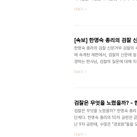
로 2010. 4. 1 iPhone 에서 작성된
더보기
[속보] 한명숙 총리의 검찰 신
한명숙 총리의 검찰 신문거부 검찰의 속
에 속개된 재판에서, 검찰의 신문에 앞
경하는 판사님, 검찰의 질문에 대해 지
씀드리고자 합니다. 모든 사건은 적법
더보기
건은 기소도 되기 전에 조선일보 1면
저는 있지도 않은 일로 지금까지 이루 
없었고, 너무 부당한 처사에 항의하기 
검찰은 무엇을 노렸을까? - 
검찰은 무엇을 노렸을까? 한명숙 총리
단계다. 한명숙 총리의 10차 공판은 
난 9차 공판때, 수많은 "경호원"들을
은 재판부에서 알고 싶어하는 "그날",
더보기