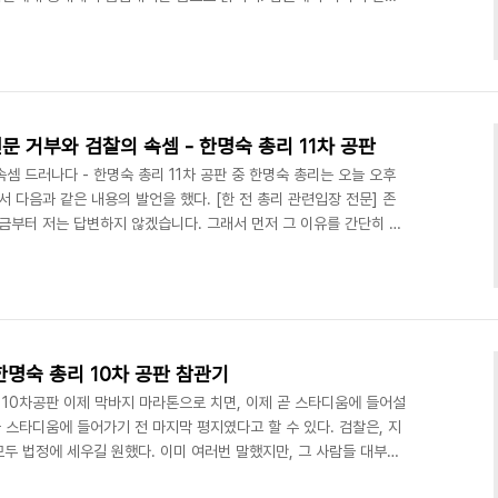
 글입니다.
문 거부와 검찰의 속셈 - 한명숙 총리 11차 공판
셈 드러나다 - 한명숙 총리 11차 공판 중 한명숙 총리는 오늘 오후
서 다음과 같은 내용의 발언을 했다. [한 전 총리 관련입장 전문] 존
금부터 저는 답변하지 않겠습니다. 그래서 먼저 그 이유를 간단히 말
한 절차에 따라 재판과정에서 진실이 밝혀져야 합니다. 그러나 이 사
에 피의사실이 공표되어 한 개인을 사회적 범죄자로 낙인찍었습니다.
말할 수 없는 고통을 받고 있습니다. 그래서 저는 검찰을 신뢰할 수
위해서 제게 주어진 권리인 묵비권을 행사했습니다...
한명숙 총리 10차 공판 참관기
 10차공판 이제 막바지 마라톤으로 치면, 이제 곧 스타디움에 들어설
곧 스타디움에 들어가기 전 마지막 평지였다고 할 수 있다. 검찰은, 지
 모두 법정에 세우길 원했다. 이미 여러번 말했지만, 그 사람들 대부분
 즉 오찬날 근무했는지, 무슨 일이 있었는지도 모르는 사람들이다. 이