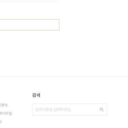
검색
이명박
지하철
원