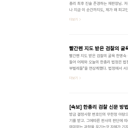
총리 최후 진술 존경하는 재판장님. 저
나 지금 이 순간까지도, 제가 왜 피고
“내가 그렇게 살아오지 않았다”고 하는
더보기
켜볼 뿐입니다. 그럼에도 불구하고, 
적인 방식으로 이끌어 오신 재판장님의
는 사이가 되고, 식사를 하면 청탁과 
빨간펜 지도 받은 검찰의 굴욕
빨간펜 지도 받은 검찰의 굴욕 한명숙 
들어 어제와 오늘의 한총리 법정은 법
부벌레들"을 연상케했다. 법정에서 서
기자들과 일반인, 그리고 마침 법원에
더보기
이는 2007년 개정된 형사소송법 덕
이후에는 철저히 "증거와 증인"을 중심
피고인 신문의 경우에는 위증하지 않겠다
[속보] 한총리 검찰 신문 방
방금 결정사항 변호인의 무한정 아량으
기를 받고. 그에따른 판사의 판단에 따
의미없는 과정을 우기는것 자체가 기자