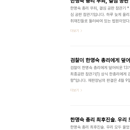
한명숙 총리 무죄, 결심 공판
한명숙 총리 무죄, 결심 공판 참관기 *
심 공판 참관기입니다. 하루 늦게 올리게
취재진들로 둘러싸여 있는 법원이었다.
통 사진기자들로 북적였다. 이미 재판 
더보기
311호실(이번 재판이 계속 열렸던 곳
있었다. 대부분 눈에 익은 분들, 기자
는데, 한 사람이 서너 자리를 맡는 여태
검찰이 한명숙 총리에게 덮어씌운 13가
최종공판 참관기(1) 상식 한총리에게 
항"입니다. 재판장님의 판결은 4월 9
이를 잘 모르는 일반 대중들로 하여금 
더보기
일부러" 그렇게 하는 것입니다. 주변 
난 4월 2일, 한명숙 총리 재판은 한
술, 한총리님의 최후 진술 등으로 끝을
한명숙 총리 최후진술. 우리
한명숙 총리 최후진술. 우리 모두 울었