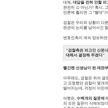
대체,
대답을 전혀 안할 피
완전히 쇼 아닌가? 혹시, 
언론에 흘리면 그 "빨대"
검찰은 우리와 상황이 다른
판관의 논리를 넘어서긴 
변호인측이 계속 양보하면서
"검찰측은 피고인 신문사
대해서 결정해 주겠다"
빨간펜 선생님이 된 재판부
아무래도, 검찰은 위의 결
고 요청했던 검찰이 몇개의
떨어지는데, 걱정이 이만저
어쨌든,
수백개의 질문에 대
의 모든 질문이 삭제되었다