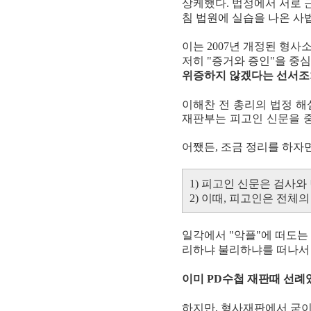
상케했다. 법정에서 서로 
침 법원에 실습을 나온 사
이는 2007년 개정된 형
저히 "증거와 증인"을 중
위증하지 않겠다는 선서조
이해찬 전 총리의 법정 해설
재판부는 피고인 신문을 중
어쨌든, 조금 정리를 하자면
1) 피고인 신문은 검사와
2) 이때, 피고인은 전체
일각에서 "악플"에 떠도는 
리하냐 불리하냐를 떠나서 
이미 PD수첩 재판때 선례
하지만, 형사재판에서 굳이