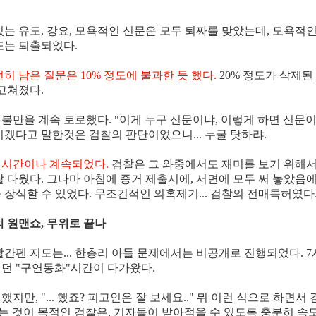
있는 유도, 강요, 모욕적인 신문은 모두 퇴짜를 맞았는데, 모욕적
또는 퇴출되었다.
히 남은 질문은 10% 정도에 불과한 듯 했다.
20% 정도가 삭제된
고쳐졌다.
불만을 계속 토로했다. "이게 누구 신문이냐, 이렇게 하면 신문
기겠다고 말한것은 검찰의 판단이었으니... 누굴 탓하랴.
몇시간이나 계속되었다.
검찰은 그 와중에서도 재미를 보기 위해서
찰 다웠다. 그나마 아침에 증거 제출시에, 서면에 모두 써 놓았음
 장식할 수 있었다. 무조건적인 의혹제기... 검찰의 전매특허였다
 원맨쇼, 무위로 끝나
간펜 지도는... 한총리 아들 문제에서는 비공개로 진행되었다. 7시
던 "구연동화"시간이 다가왔다.
지만, "... 했죠? 피고인은 잘 보세요.." 뭐 이런 식으로 하면서
리는 것이 목적인 검찰은, 기자들이 받아적을 수 있도록 충분히 속