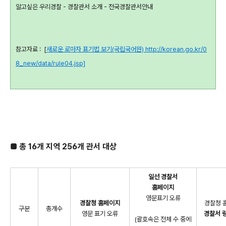
알고싶은 우리경찰 - 경찰관서 소개 - 전국경찰관서안내
참고자료 : [
새로운 로마자 표기법 보기(국립국어원) http://korean.go.kr/0
8_new/data/rule04.jsp]
■ 총 16개 지역 256개 관서 대상
일선 경찰서
홈페이지
영문표기 오류
경찰청 홈페이지
경찰청 
구분
총개수
영문 표기 오류
경찰서 
(괄호속은 전체 수 중에