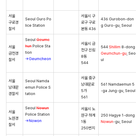
서울
서울시 구
Seoul Guro Po
436 Gurobon-don
구로경
로구 구로
lice Station
g Guro-gu, Seoul
찰서
본동 436
Seoul
Geumc
서울시 금
hun
Police Sta
서울
544
Shillim
8-dong
천구 신림
tion
금천경
Geumchun-gu
, Seo
8동
→Geumcheon
찰서
ul
544
서울 중구
서울
Seoul Namda
남대문로
561 Namdaemun 5
남대문
emun Police S
5가
-ga Jung-gu, Seoul
경찰서
tation
561
Seoul
Nowun
서울시 노
서울
Police Station
원구 하계
250 Hagye 1-dong
노원경
→Nowon
1동
Nowun
-gu, Seoul
찰서
250번지