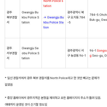
North Police s
tation
광주
Gwangju Bu
광주광역시 북
784-5 Ohch
북부경찰
kbu Police S
→ Gwangju Bu
구 오치동 784
Buk-gu, Gw
서
tation
kbu Police Sta
-5
tion
광주
Gwangju Se
광주광역시 서
96-1
Songs
서부경찰
obu Police S
구 농성동 96-1
g
Seo-gu, G
서
tation
* 일선 경찰서에서 광주 북부 경찰서를 North Police라고 한 것만 빼고는 문제가
없었음
* 중앙 홈페이에서 광주지역은 본청을 제외하고 모든 홈페이지의 주소가 틀려 있음.
여태까지 운영된 것이 신기할 정도임