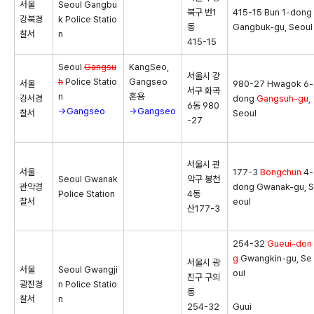
서울
Seoul Gangbu
북구 번1
415-15 Bun 1-dong
강북경
k Police Statio
동
Gangbuk-gu, Seoul
찰서
n
415-15
Seoul
Gangsu
KangSeo,
서울시 강
h
Police Statio
Gangseo
서울
980-27 Hwagok 6-
서구 화곡
n
혼용
강서경
dong
Gangsuh-gu
,
6동 980
→Gangseo
→Gangseo
찰서
Seoul
-27
서울시 관
서울
177-3
Bongchun
4-
Seoul Gwanak
악구 봉천
관악경
dong Gwanak-gu, S
Police Station
4동
찰서
eoul
산177-3
254-32
Gueui-don
g
Gwangkin-gu, Se
서울시 광
서울
Seoul Gwangji
oul
진구 구의
광진경
n Police Statio
동
찰서
n
254-32
Guui