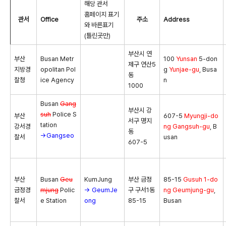
해당 관서
홈페이지 표기
관서
Office
주소
Address
와 바른표기
(틀린곳만)
부산시 연
부산
Busan Metr
100
Yunsan
5-don
제구 연산5
지방경
opolitan Pol
g
Yunjae-gu
, Busa
동
찰청
ice Agency
n
1000
Busan
Gang
부산시 강
suh
Police S
부산
607-5
Myungji-do
서구 명지
tation
강서경
ng
Gangsuh-gu
, B
동
→Gangseo
찰서
usan
607-5
부산
Busan
Geu
KumJung
부산 금정
85-15
Gusuh 1-do
금정경
mjung
Polic
→ GeumJe
구 구서1동
ng
Geumjung-gu
,
찰서
e Station
ong
85-15
Busan