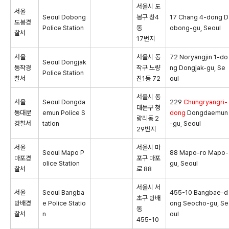
서울시 도
서울
Seoul Dobong
봉구 창4
17 Chang 4-dong D
도봉경
Police Station
동
obong-gu, Seoul
찰서
17번지
서울
서울시 동
72 Noryangjin 1-do
Seoul Dongjak
동작경
작구 노량
ng Dongjak-gu, Se
Police Station
찰서
진1동 72
oul
서울시 동
서울
Seoul Dongda
229
Chungryangri-
대문구 청
동대문
emun Police S
dong
Dongdaemun
량리동 2
경찰서
tation
-gu, Seoul
29번지
서울
서울시 마
Seoul Mapo P
88 Mapo-ro Mapo-
마포경
포구 마포
olice Station
gu, Seoul
찰서
로 88
서울시 서
서울
Seoul Bangba
455-10 Bangbae-d
초구 방배
방배경
e Police Statio
ong Seocho-gu, Se
동
찰서
n
oul
455-10