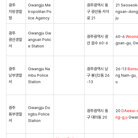
광주
Gwangju Me
광주광역시 동
21 Seoseok
지방경찰
tropolitan Po
구 광산동 서석
ngsan-dong
청
lice Agency
로 21
ju
광주
Gwangju Gw
광주광역시 광
60-6
Woons
광산경찰
angsan Polic
산 운수 60-6
gsan-gu, G
서
e Station
광주
Gwangju Na
광주광역시 남
26-13
Bons
남부경찰
mbu Police
구 봉선2동 26
ng Nam-gu,
서
Station
-13
u
광주
Gwangju Do
광주광역시 동
20
DAeeui-
동부경찰
ngbu Police
구 대의동 20
ng-g,u
Gwan
서
Station