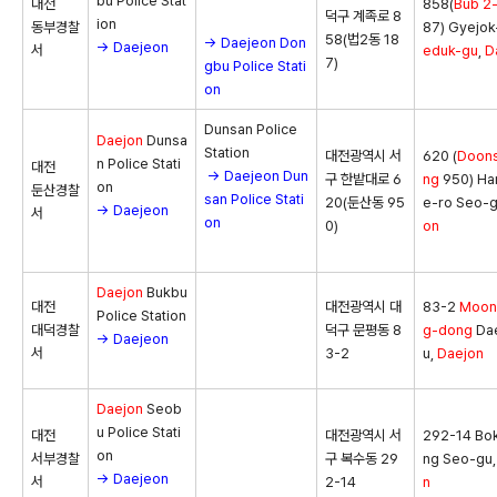
bu Police Stat
대전
858(
Bub 2
덕구 계족로 8
ion
동부경찰
87) Gyejok
58(법2동 18
→ Daejeon Don
→ Daejeon
서
eduk-gu
,
D
7)
gbu Police Stati
on
Dunsan Police
Daejon
Dunsa
Station
대전광역시 서
620 (
Doon
n Police Stati
대전
→ Daejeon Dun
구 한밭대로 6
ng
950) Ha
on
둔산경찰
san Police Stati
20(둔산동 95
e-ro Seo-g
→ Daejeon
서
on
0)
on
Daejon
Bukbu
대전
대전광역시 대
83-2
Moon
Police Station
대덕경찰
덕구 문평동 8
g-dong
Da
→ Daejeon
서
3-2
u,
Daejon
Daejon
Seob
u Police Stati
대전
대전광역시 서
292-14 Bo
on
서부경찰
구 복수동 29
ng Seo-gu
→ Daejeon
서
2-14
n