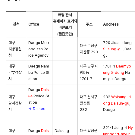
해당 관서
홈페이지 표기와
관서
Office
주소
Address
바른표기
(틀린곳만)
대구
Daegu Metr
720 Jisan-dong
대구 수성구
지방경찰
opolitan Pol
Susung-gu
, Dae
지산동 720
청
ice Agency
gu
대구
Daegu Nam
대구 남구 대
1701-1
Daemyo
남부경찰
bu Police St
명5동
ung 5-dong
Na
서
ation
1701-7
m-gu, Daegu
Daegu
Dals
uh
Police St
대구
대구 달서구
282
Wolsung-d
ation
달서경찰
월성동
ong
Dalsuh-gu
,
→ Dalseo
서
282
Daegu
321-1 Jung-ri
Hy
대구
Daegu
Dals
Dalsung
대구 달성군
unpoong-myun