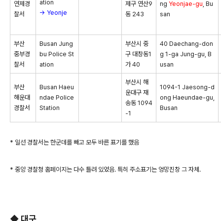
ation
연제경
제구 연산9
ng
Yeonjae-gu
, Bu
→ Yeonje
찰서
동 243
san
부산
Busan Jung
부산시 중
40 Daechang-don
중부경
bu Police St
구 대창동1
g 1-ga Jung-gu, B
찰서
ation
가 40
usan
부산시 해
부산
Busan Haeu
1094-1 Jaesong-d
운대구 재
해운대
ndae Police
ong Haeundae-gu,
송동 1094
경찰서
Station
Busan
-1
* 일선 경찰서는 한군데를 빼고 모두 바른 표기를 했음
* 중앙 경찰청 홈페이지는 다수 틀려 있었음. 특히 주소표기는 엉망진창 그 자체.
◆ 대구