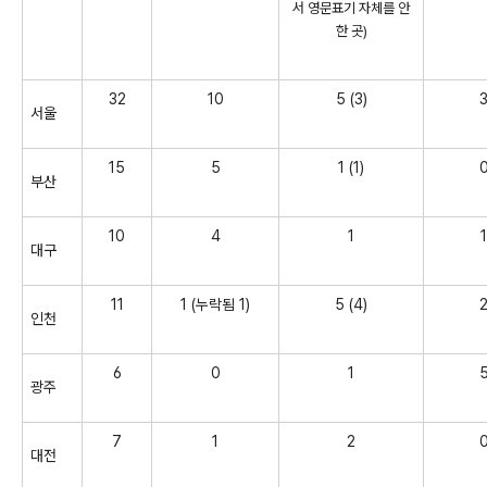
서 영문표기 자체를 안
한 곳)
32
10
5 (3)
서울
15
5
1 (1)
부산
10
4
1
1
대구
11
1 (누락됨 1)
5 (4)
인천
6
0
1
광주
7
1
2
대전