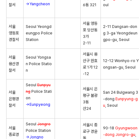
→Yangcheon
찰서
6동 321
oul
서울 영등
서울
Seoul Yeongd
2-11 Dangsan-don
포 당산동
영등포
eungpo Police
g 3-ga Yeongdeun
3가
경찰서
Station
gpo-gu, Seoul
2-11
서울시 용
서울
Seoul Yongsa
산구 원효
12-12 Wonhyo-ro Y
용산경
n Police Statio
로 1가 12
ongsan-gu, Seoul
찰서
n
-12
Seoul
Eunpyu
서울시 은
ng
Police Stati
서울
San 24 Bulgwang 3
평구 불광
on
은평경
-dong
Eunpyung-g
3동
→Eunpyeong
찰서
u
, Seoul
산24
Seoul
Jongro
서울시 종
서울
90-18
Gyungwoon
Police Station
로구 경운
종로경
-dong
Jongro-gu
,
→Jongno
동