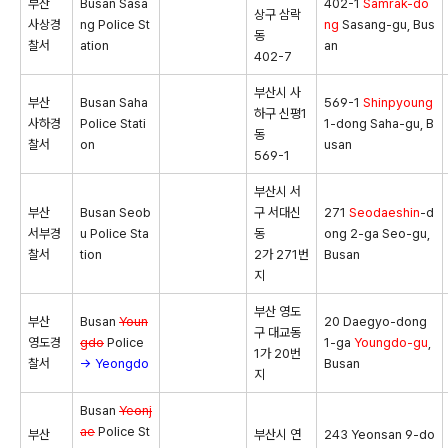
부산
Busan Sasa
402-1
Samrak-do
상구 삼락
사상경
ng Police St
ng
Sasang-gu, Bus
동
찰서
ation
an
402-7
부산시 사
부산
Busan Saha
569-1
Shinpyoung
하구 신평1
사하경
Police Stati
1-dong Saha-gu, B
동
찰서
on
usan
569-1
부산시 서
부산
Busan Seob
구 서대신
271
Seodaeshin
-d
서부경
u Police Sta
동
ong 2-ga Seo-gu,
찰서
tion
2가 271번
Busan
지
부산 영도
부산
Busan
Youn
20 Daegyo-dong
구 대교동
영도경
gdo
Police
1-ga
Youngdo-gu
,
1가 20번
찰서
→ Yeongdo
Busan
지
Busan
Yeonj
ae
Police St
부산
부산시 연
243 Yeonsan 9-do