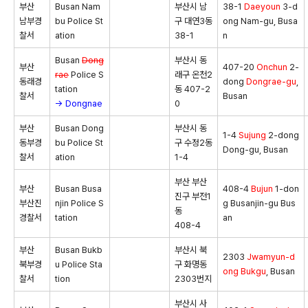
부산
Busan Nam
부산시 남
38-1
Daeyoun
3-d
남부경
bu Police St
구 대연3동
ong Nam-gu, Busa
찰서
ation
38-1
n
Busan
Dong
부산시 동
부산
407-20
Onchun
2-
rae
Police S
래구 온천2
동래경
dong
Dongrae-gu
,
tation
동 407-2
찰서
Busan
→ Dongnae
0
부산
Busan Dong
부산시 동
1-4
Sujung
2-dong
동부경
bu Police St
구 수정2동
Dong-gu, Busan
찰서
ation
1-4
부산 부산
부산
Busan Busa
408-4
Bujun
1-don
진구 부전1
부산진
njin Police S
g Busanjin-gu Bus
동
경찰서
tation
an
408-4
부산
Busan Bukb
부산시 북
2303
Jwamyun-d
북부경
u Police Sta
구 화명동
ong
Bukgu
, Busan
찰서
tion
2303번지
부산시 사