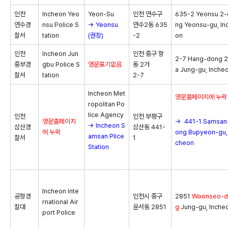
인천
Incheon Yeo
Yeon-Su
인천 연수구
635-2 Yeonsu 2
연수경
nsu Police S
→ Yeonsu
연수2동 635
ng Yeonsu-gu, In
찰서
tation
(권장)
-2
on
인천
Incheon Jun
인천 중구 항
2-7 Hang-dong 
중부경
gbu Police S
영문표기없음
동 2가
a Jung-gu, Inche
찰서
tation
2-7
Incheon Met
영문홈페이지에 누락
ropolitan Po
lice Agency
인천
인천 부평구
영문홈페이지
→ 441-1 Samsan
→ Incheon S
삼산경
삼산동 441-
에 누락
ong Bupyeon-gu, 
amsan Plice
찰서
1
cheon
Station
Incheon Inte
공항경
인천시 중구
2851
Woonseo-d
rnational Air
찰대
운서동 2851
g
Jung-gu, Inche
port Police