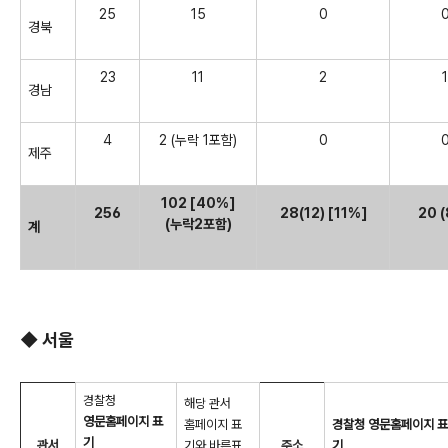
25
15
0
경북
23
11
2
1
경남
4
2 (누락 1포함)
0
제주
102 [40%]
256
28(12) [11%]
20 
(누락2포함)
계
◆ 서울
경찰청
해당 관서
영문홈페이지 표
홈페이지 표
경찰청 영문홈페이지 표
기
관서
기와 바른표
주소
기