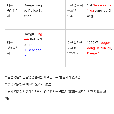
대구
Daegu Jung
대구 중구 서
1-4
Seomoonro
중부경찰
bu Police St
문로1가
1-ga
Jung-gu, D
서
ation
1-4
aegu
Daegu
Sung
suh
Police S
대구
대구 달서구
1252-7
Leegok-
tation
성서경찰
이곡동
dong
Dalsuh-gu
,
→ Seongse
서
1252-7
Daegu7
o
* 일선 경찰서는 달성경찰서를 빼고는 모두 별 문제가 없었음
* 중앙 경찰청은 여전히 오기가 많았음
* 중앙 경찰청의 홈페이지에서 연결 안되는 링크가 있었음 (오타에 의한 것으로 보
임)