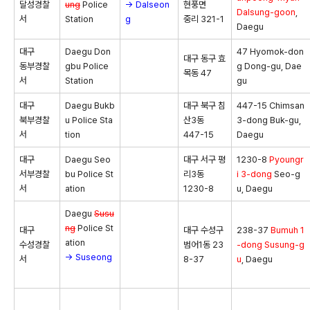
달성경찰
ung
Police
→ Dalseon
현풍면
Dalsung-goon
,
서
Station
g
중리 321-1
Daegu
대구
Daegu Don
47 Hyomok-don
대구 동구 효
동부경찰
gbu Police
g Dong-gu, Dae
목동 47
서
Station
gu
대구
Daegu Bukb
대구 북구 침
447-15 Chimsan
북부경찰
u Police Sta
산3동
3-dong Buk-gu,
서
tion
447-15
Daegu
대구
Daegu Seo
대구 서구 평
1230-8
Pyoungr
서부경찰
bu Police St
리3동
i 3-dong
Seo-g
서
ation
1230-8
u, Daegu
Daegu
Susu
ng
Police St
대구
대구 수성구
238-37
Bumuh 1
ation
수성경찰
범어1동 23
-dong
Susung-g
→ Suseong
서
8-37
u
, Daegu