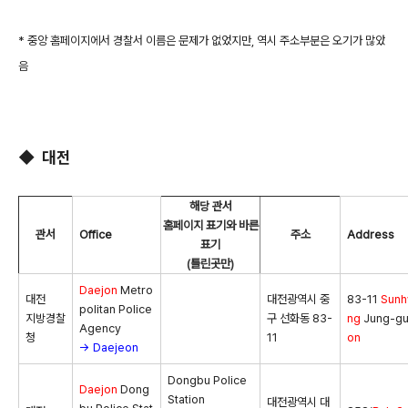
* 중앙 홈페이지에서 경찰서 이름은 문제가 없었지만, 역시 주소부분은 오기가 많았
음
◆ 대전
해당 관서
홈페이지 표기와 바른
관서
Office
주소
Address
표기
(틀린곳만)
Daejon
Metro
대전
대전광역시 중
83-11
Sun
politan Police
지방경찰
구 선화동 83-
ng
Jung-gu
Agency
청
11
on
→ Daejeon
Dongbu Police
Daejon
Dong
Station
대전광역시 대