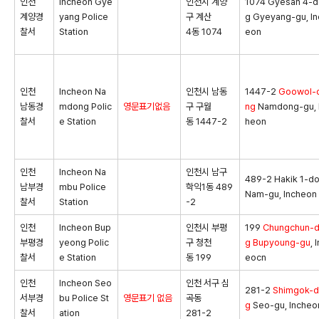
인천
Incheon Gye
인천시 계양
1074 Gyesan 4-
계양경
yang Police
구 계산
g Gyeyang-gu, In
찰서
Station
4동 1074
eon
인천
Incheon Na
인천시 남동
1447-2
Goowol-
남동경
mdong Polic
영문표기없음
구 구월
ng
Namdong-gu, 
찰서
e Station
동 1447-2
heon
인천
Incheon Na
인천시 남구
489-2 Hakik 1-d
남부경
mbu Police
학익1동 489
Nam-gu, Incheon
찰서
Station
-2
인천
Incheon Bup
인천시 부평
199
Chungchun-
부평경
yeong Polic
구 청천
g
Bupyoung-gu
, 
찰서
e Station
동 199
eocn
인천
Incheon Seo
인천 서구 심
281-2
Shimgok-
서부경
bu Police St
영문표기 없음
곡동
g
Seo-gu, Incheo
찰서
ation
281-2