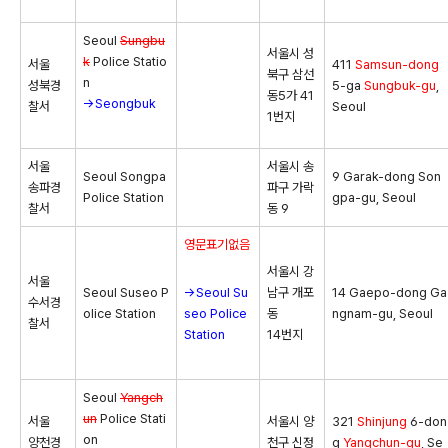
Seoul
Sungbu
서울시 성
k
Police Statio
서울
411
Samsun-dong
북구 삼선
n
성북경
5-ga
Sungbuk-gu
,
동5가 41
→Seongbuk
찰서
Seoul
1번지
서울
서울시 송
Seoul Songpa
9 Garak-dong Son
송파경
파구 가락
Police Station
gpa-gu, Seoul
찰서
동 9
영문표기없음
서울시 강
서울
Seoul Suseo P
→Seoul Su
남구 개포
14 Gaepo-dong Ga
수서경
olice Station
seo Police
동
ngnam-gu, Seoul
찰서
Station
14번지
Seoul
Yangch
un
Police Stati
서울
서울시 양
321
Shinjung
6-don
on
양천경
천구 신정
g
Yangchun-gu
, Se