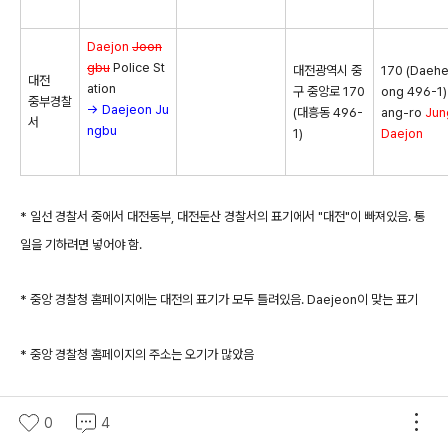
Daejon
Joon
gbu
Police St
대전광역시 중
170 (Daeh
대전
ation
구 중앙로 170
ong 496-1)
중부경찰
→ Daejeon Ju
(대흥동 496-
ang-ro
Jun
서
ngbu
1)
Daejon
* 일선 경찰서 중에서 대전동부, 대전둔산 경찰서의 표기에서 "대전"이 빠져있음. 통
일을 기하려면 넣어야 함.
* 중앙 경찰청 홈페이지에는 대전의 표기가 모두 틀려있음. Daejeon이 맞는 표기
* 중앙 경찰청 홈페이지의 주소는 오기가 많았음
0
4