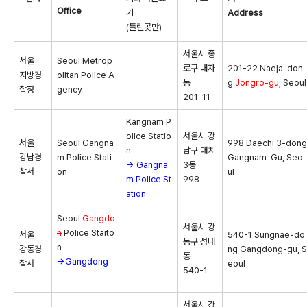
Office
기
Address
(틀린곳만)
서울시 종
서울
Seoul Metrop
로구 내자
201-22 Naeja-don
지방경
olitan Police A
동
g
Jongro-gu
, Seoul
찰청
gency
201-11
Kangnam P
olice Statio
서울시 강
서울
Seoul Gangna
998 Daechi 3-dong
n
남구 대치
강남경
m Police Stati
Gangnam-Gu, Seo
→ Gangna
3동
찰서
on
ul
m Police St
998
ation
Seoul
Gangdo
서울시 강
n
Police Staito
서울
540-1 Sungnae-do
동구 성내
n
강동경
ng Gangdong-gu, S
동
→Gangdong
찰서
eoul
540-1
서울시 강