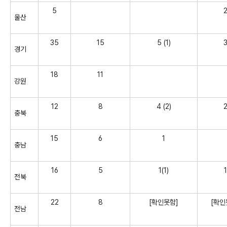
5
울산
35
15
5 (1)
경기
18
11
강원
12
8
4 (2)
충북
15
6
1
충남
16
5
1(1)
1
전북
22
8
[확인못함]
[확인
전남