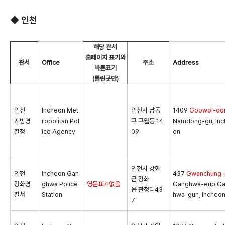
◆ 인천
해당 관서
홈페이지 표기와
관서
Office
주소
Address
바른표기
(틀린곳만)
인천
Incheon Met
인천시 남동
1409
Goowol-do
지방경
ropolitan Pol
구 구월동 14
Namdong-gu, Inc
찰청
ice Agency
09
on
인천시 강화
인천
Incheon Gan
437
Gwanchung-r
군 강화
강화경
ghwa Police
영문표기없음
Ganghwa-eup G
읍 관청리43
찰서
Station
hwa-gun, Incheo
7