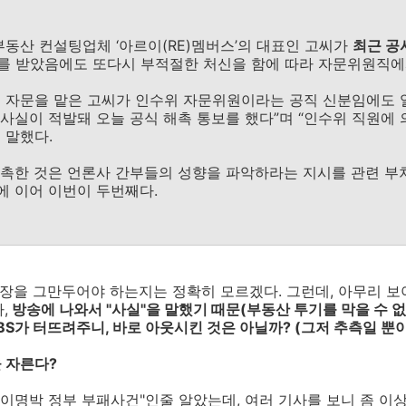
부동산 컨설팅업체 ‘아르이(RE)멤버스’의 대표인 고씨가
최근 공
경고를 받았음에도 또다시 부적절한 처신을 함에 따라 자문위원직에
책 자문을 맡은 고씨가 인수위 자문위원이라는 공직 신분임에도
사실이 적발돼 오늘 공식 해촉 통보를 했다”며 “인수위 직원에
 말했다.
촉한 것은 언론사 간부들의 성향을 파악하라는 지시를 관련 부처
 이어 이번이 두번째다.
장을 그만두어야 하는지는 정확히 모르겠다. 그런데, 아무리 보아
,
방송에 나와서 "사실"을 말했기 때문(부동산 투기를 막을 수 
KBS가 터뜨려주니, 바로 아웃시킨 것은 아닐까? (그저 추측일 뿐이
 자른다?
"이명박 정부 부패사건"인줄 알았는데, 여러 기사를 보니 좀 이상한