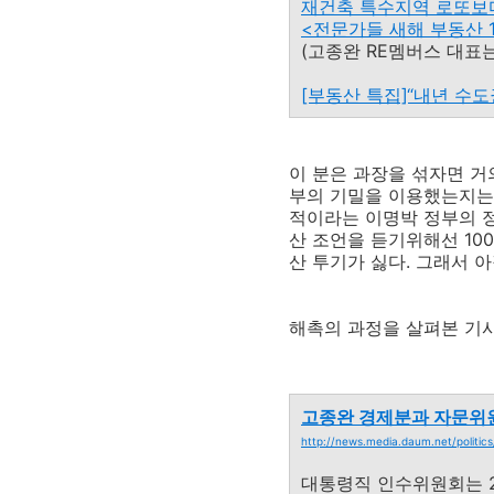
재건축 특수지역 로또보
<전문가들 새해 부동산 1
(고종완 RE멤버스 대표는
[부동산 특집]“내년 수도
이 분은 과장을 섞자면 거
부의 기밀을 이용했는지는 
적이라는 이명박 정부의 정
산 조언을 듣기위해선 10
산 투기가 싫다. 그래서 아
해촉의 과정을 살펴본 기사는
고종완 경제분과 자문위
http://news.media.daum.net/politic
대통령직 인수위원회는 