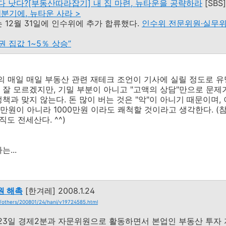
다 낫다?
[부동산따라잡기] 내 집 마련, 뉴타운을 공략하라
[SBS]
분기에, 뉴타운 사라 >
 12월 31일에 인수위에 추가 합류했다.
인수위 전문위원·실무위
권 집값 1~5％ 상승”
의 매일 매일 부동산 관련 재테크 조언이 기사에 실릴 정도로 유
잘 모르겠지만, 기밀 부분이 아니고 "고액의 상담"만으로 문제
책과 맞지 않는다. 돈 많이 버는 것은 "악"이 아니기 때문이며,
0만원이 아니라 1000만원 이라도 쾌척할 것이라고 생각한다. (
직도 전세산다. ^^)
...
원 해촉
[한겨레] 2008.1.24
s/others/200801/24/hani/v19724585.html
23일 경제2분과 자문위원으로 활동하면서 본업인 부동산 투자