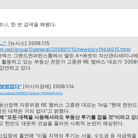
니, 한 번 검색을 해봤다.
."
[뉴시스] 2008.1.15
um.net/group1/general/200801/15/newsis/v19616515.html
동 코엑스 그랜드컨퍼런스룸에서 열린 A+에셋의 자산관리세미나
활동하고 있는 부동산 전문가 고종완 RE 멤버스 대표가 ‘200
 강연하고 있다
을방법없다"
[아시아경제] 2008.1.14
mic/estate/200801/14/akn/v19595499.html
산정책 자문위원 RE 멤버스 고종완 대표는 14일 "현재 한반
여진 대책은 거의 없다"고 밝혔다.
례 "모든 대책을 사용해서라도 부동산 투기를 잡을 것"이라고 강
 한반도 대운하 건설을 둘러싼 사회적 논란이 예상된다.
시선집중에 출연해 "이들 지역의 투기는 서울, 수도권 등 자금력을