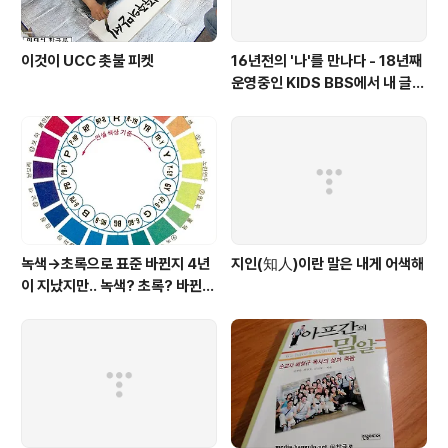
이것이 UCC 촛불 피켓
16년전의 '나'를 만나다 - 18년째
운영중인 KIDS BBS에서 내 글을
보니..
녹색→초록으로 표준 바뀐지 4년
지인(知人)이란 말은 내게 어색해
이 지났지만.. 녹색? 초록? 바뀐
색이름 혼란 여전