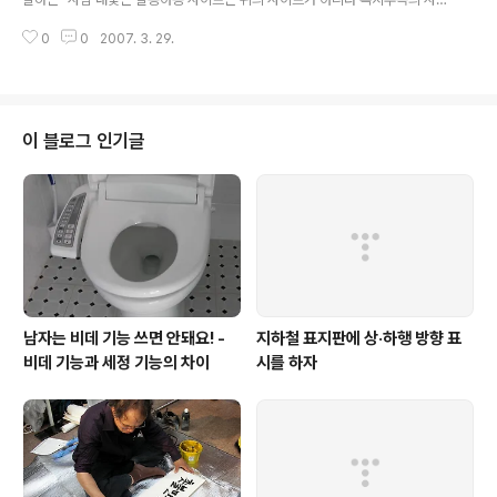
트입니다. 위의 경찰청 사이트는 최고의 사이트 입니다!"실종자 찾기 - 이제는
0
0
2007. 3. 29.
제대로 찾아야 한다 (1) 사람 내쫓는 실종아동찾기 사이트Active-X 없이는 사
진도 못보나?한글로 (blog.daum.net/wwwhangulo) 2007.3.29이 기사는
현재 실종 아동 찾기 제도의 문제점을 지적하고, 효과적인 실종 아동 찾기 홍보
의 방법을 제시하는 글로. 총 2개의 기사로 되어 있습니다. (더 추가할 수도 있습
니다) - 한글로. [글 싣는 순서](1) 사람 내쫓는 실종아동찾기 사이트 (2) 효과
이 블로그 인기글
적인 실종 아동 찾기 시스템 제안 [읽어보세요]..
남자는 비데 기능 쓰면 안돼요! -
지하철 표지판에 상·하행 방향 표
비데 기능과 세정 기능의 차이
시를 하자