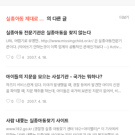
더보기
실종아동 제대로 찾기
의 다른 글
실종아동 전문기관은 실종아동을 찾지 않는다
글 내용
URL 어렵기로 유명한.. http://www.missingchild.or.kr/ 은 실종아동전문기
관이다. (띄어쓰기 안하는것이 이쪽 업계의 공통적인 관례인가보다 --) Active
-X를 깔지 않으면 아이들의 사진도 볼 수 없는 곳이다. (반면에 DB를 같이 공유
0
4
2007. 4. 18.
하는, 경찰청의 실종아동 신고센터(전화 182 : 아이빨리)는 http://182.go.kr
로 URL도 짧은데다가, (당연히) 액티브 엑스 안깔아도 보여준다. (아이들의 인
권 보호때문에 그렇다고 하는데, 전혀 이해가 안간다. 액티브 엑스 깔면 인권보
아이들의 지문을 모으는 사설기관 - 국가는 뭐하나?
호가 되나? 퍼가는거? 아이고.. 길거리에서 전단 나눠주는 부모님들이 들으시면
글 내용
땅을치고 통곡하실거다) 게시판에보면.. 이런 내용이 있다. 좋은일 하고 계시네
차즈미 서비스란게 있다. 미아가 발생했을 때, 경찰 등에서 발견한 아이의 신원
요. 그런데, 182.go.kr 과 비슷한 ..
을 파악할 때, 지문 채취를 하는데, 아이들은 국가에 보관된 지문이 없어서, 비교
할 지문이 없다는 것이 문제다. 그래서, 차즈미란 곳에서 지문을 채취해서 보관
0
0
2007. 4. 18.
해 주고, 미아 발생시에 그걸 수사기관에 제공해 준다는 것이다. 데이콤은 200
4년에 자사의 시외전화 서비스를 연계해서, 서비스를 사용하는 경우 무료로 지
문을 등록해주는 서비스를 한 바 있다. 데이콤, 미아방지 서비스 차즈미 무료등
사람 내쫓는 실종아동찾기 사이트
록 이벤트 [디지털타임스 2004-02-11 11:57] http://news.naver.com/n
글 내용
ews/read.php?mode=LSD&office_id=029&article_id=00000571
www.182.go.kr (경찰청 실종 아동찾기 센터 182=아이빨리)* 이 기사에서
19&section_id=105&menu_id=10..
말하는 "사람 내쫓는 실종아동 사이트는 위의 사이트가 아니라 복지부쪽의 사이