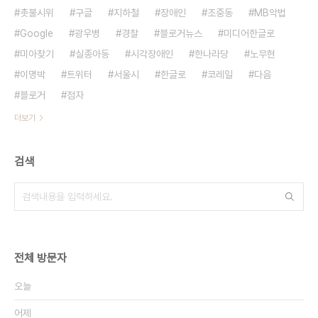
촛불시위
구글
지하철
장애인
조중동
MB악법
Google
광우병
경찰
블로거뉴스
미디어한글로
미아찾기
실종아동
시각장애인
한나라당
노무현
이명박
트위터
서울시
한글로
코레일
다음
블로거
점자
더보기
검색
전체 방문자
오늘
어제