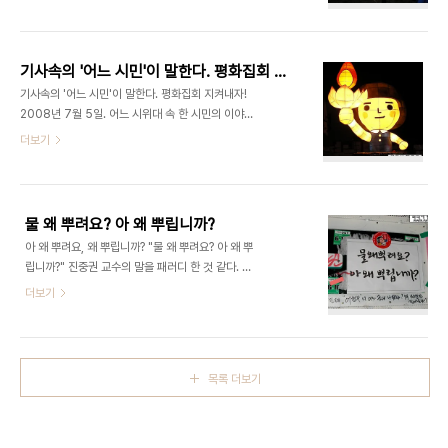
수배전단이 붙었으니, 곧 체포되려나? 명박산성에 대
략) 경찰청은 특히 세계 최초로 '시위대 사진 분석 시
항하는 아고라 삼양산성을 찍었는데, 이거 누구셈?
스템'을 구축하기로 했다. 이는 채증된 모든 시위자들
누구 뒤통수여? 이건 바른언론 지키기 삼양산성 장사
의 갖가지 모습을 데이터베이스화해 복면과..
하는 분들은 1천원에 파는 생수를 500원에 파는 분
기사속의 '어느 시민'이 말한다. 평화집회 지켜내자!
들. 힘내시라고 그냥 1000원에 샀다. ^^ 다인 아빠
기사속의 '어느 시민'이 말한다. 평화집회 지켜내자!
의 봉사차는 대체 정체가 뭘까? 커피도 주고, 녹차도
2008년 7월 5일. 어느 시위대 속 한 시민의 이야기
주고, 라면도 주고, 아침에는 오렌지도 준다. 어허! 너
그냥 시위대가 되자 블로거로서 취재한답시고 매번
더보기
무 아름다운 분! 복받으시라! 얼마냐구? 공짜니까 그
시위에 동참하면서도 가슴 한구석이 휑한 적이 한 두
러지! 이것이 바로 창의시정! 촛불 소녀 연등 뒤로 비
번이 아니다. 그래서 카메라를 끄고 '앞'을 향하면서
치는 창의시정이란 문구가 너무 잘 어울린다. (원래
시위에 참석한 적도 여러번 있다. 그래서 이번에는 다
더 색깔이 좋은데, 카메라가 후..
른 기자들처럼 '시위대를 향한 카메라'가 아니라 '앞
물 왜 뿌려요? 아 왜 뿌립니까?
을 보는 카메라'가 되자고 마음먹었다. 그리고, 열심
아 왜 뿌려요, 왜 뿌립니까? "물 왜 뿌려요? 아 왜 뿌
히 시위하는 시위대로서 카메라를 조금 자제하자고
립니까?" 진중권 교수의 말을 패러디 한 것 같다. 톡
마음먹었다. 물론, 내 카메라는 아주 작은 구형 디카
톡 튀는 이런 문구는 좋지만, 너무 원색적인 욕은 눈
더보기
라서 밤만 되면 거의 찍히지 않는다. 후레쉬를 터트려
을 찌푸리게 한다. 그리고, 6월 8일 새벽, 저 말은 경
서 찍을 수 있는 거리가 아니라면 엉망이다. (이렇게
찰의 발언이 되고 말았다. 물을 뿌린 것은 몇몇 시민
내 사진 실력을 변명하면서.. ^^) 어쨌든, 후텁지근한
들이었다. 공사장에서 물을 끌어왔다는데, 해도 너무
날씨에 그냥 시위대 되는 것도 ..
했다. 전경이 무슨 죄가 있나. 왜 뿌리나? 제발 자제
목록 더보기
하자. 우리의 적은, "폭력 쓰는 시위대"이다. 정부에
게 이익이 되는 행위는 '폭력시위'다. 제발, 비폭력만
이 해답이다. 6월 10일 항쟁은 제발... 비폭력 무저항
의 원칙을 지켰으면 좋겠다. 미디어 한글로