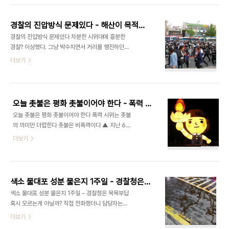
요! 저희는 사회운동과 대안미디어의 활동가이자 연
냐 하면, 이미 경찰은 이명박의 사조직으로 전락한지
구자입니다. 지금(2009년 ..
오래기 때문이다. 국민의 안전은 안중에도 없으니까)
경찰의 진압방식 문제있다 - 해산이 목적인가, 검거가 목적인가?
조중동 식으로 하자. 저 꼬마는 불법적인 '촛불'을 들
경찰의 진압방식 문제있다 차분한 시위대에 흥분한
고 갔으므로 '불법 폭력 시위대'다. (불법이란 것도 거
경찰? 이상했다. 그냥 박수치면서 거리를 행진하던
짓이지만 폭력을 은근슬쩍 끼워 넣는다.) 저 꼬마는
시위대. 갓 지하철에서 나와서 제대로 대열도 형성하
더보기
불법 폭력시위를 선동했다. 저 꼬마는 이 불법 폭력
지 못하고 종로5가에서 3가쪽으로 가던 시위대가 멈
시위의 배후세력이다... 따라서 경찰은 촛불을 든 시
칫 했다. 그리고 저쪽에서 미친듯이 뛰어나오는 경찰
민을 모두 막아야 한다. 5살짜리를 무서워하는 이명
들을 목격했다. 깜짝 놀라서 카메라를 고정하고 몸을
박 대통령. 존경합니다! 만수무강하..
피했다. ▲ 갑자기 성이나서 뛰어드는 경찰. 그 와중
오늘 촛불은 평화 촛불이어야 한다 - 폭력 시위를 선동하지 말라
에도 열심히 비디오 카메라로 찍고 있다 경찰들은 어
오늘 촛불은 평화 촛불이어야 한다 폭력 시위는 촛불
디서 잔뜩 터지고 온 사람들처럼 씩씩 거리면서 마구
의 의미만 더럽힌다 촛불은 비폭력이다 ▲ 지난 6월
잡이로 사람들을 잡아갔다. 참 웃겼다. 왜 웃겼냐하
손수 서예 피켓을 써 주시던 분 이상하다. 정말 이상
더보기
면, 대체 이들의 목적이 무엇인지 모르겠어서이다. 경
하다. 촛불집회는 비폭력 평화시위였다. 그런데, 조중
찰은 국민의 안전을 보호하라고 있는 것이다. 시위대
동과 이명박 정부는 그게 '불법 폭력 시위'라서 나라
는 아무 무기도 없었고, 그저 구호만 외치면서 걸어가
신인도도 추락했다고 뒤집어 씌운다. 이 말에 '아무
고 있을 뿐이다. 그런데, 그들을 왜 공격할까? 맞다. ..
폭력이 없었다'고 소리치고 싶지만, 그렇게는 못하겠
색소 물대포 성분 물은지 1주일 - 경찰청은 묵묵부답
다. 분명히 '약간의, 소수에 의한 폭력'이 있었음은 그
색소 물대포 성분 물은지 1주일 - 경찰청은 묵묵부답
들의 사진에 '멋지게' 찍힌 컷들로 증명되고 있으니
혹시 모르는게 아닐까? 직접 전화했더니 담당자는
까. 난, 시위에 그리 많이 나가지는 못했지만, 예비군
'휴가중' 색소 물대포, 첫등장하고 바로 물었다 지난
더보기
을 끌어내고 폭력을 휘두르려는 몇몇 사람들과 설전
8월 5일, 시뻘건 피를 연상시키는 빨간 색소물대포
도 벌이고 몸싸움도 해봤다. 그런데, 이상하게 그런