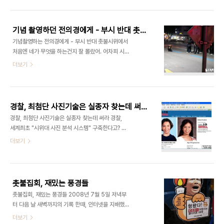
가 '국민'에게 쏘아졌다. 나는 현장에서 그 역겨운 냄
나에게 돌아온 것은 '너 프락치지?'라고 하는 말이었
새도 맡았고 여러가지 궁금증이 생겨서 지난 8월 7
다. 어이가 없었다. 폭력 시위를 하면 ..
일, 경찰청에 민원을 넣어서 질문을 했다. 역시 국민
기념 촬영하던 전의경에게 - 부시 반대 촛불 집회에서
신문고(www.epeople.go.kr)를 통해서였다. ▲
기념촬영하는 전의경에게 - 부시 반대 촛불시위에서
지난 8월 5일 종로 일대에 뿌려진 '색소 물대포' 성
처음엔 네가 무엇을 하는건지 잘 몰랐어. 어차피 시위
분이 무엇인지 정말 '피'를 연상시키며 역겨운 냄새가
대의 몇배가 되는 전의경이 깔렸고, 무슨 숨바꼭질 하
더보기
났다.(국민이 빨갱이인줄 알았나보다) 8월 15일 광
듯이 인도를 이용해서 (물론 너희들도 사람이니까 인
복절에는 파란색으로 바꾸었다. (국민이 스머프인줄
도로 다녀도 될거야.) 막 이동하곤 했었잖아. 솔직히
알았나보다) 지난 8월 5일 종로 일대에 발포한 색소
10시가 지난 시각에는 다른 날 시위보다 더 쉬운 상
물대포의 성분이 알고 싶습니다..
황들이 벌어졌을거야. 명박산성 뒤에서 쭈그리고 앉
경찰, 최첨단 사진기술은 실종자 찾는데 써라
았던 것보다 더 나았을지도 모르겠어. 20대의 젊음.
경찰, 최첨단 사진기술은 실종자 찾는데 써라 경찰,
나라도 기념촬영을 하고 싶었을거야. 누군가 이랬겠
세계최초 "시위대 사진 분석 시스템" 구축한다고? 아
지. "야! 시위대도 별로 없는데 우리 기념사진이나 하
래 기사를 먼저 살펴보자. 경찰 ‘초강경 U턴’[서울신
더보기
나찍자!" 맞어. 시민들은 저 도로에 나가서 사진찍고
문] 2008.7.31 경찰이 촛불집회 참가자 수사에 보
들어오고 그러거든. 나도 그랬고 말이야. 물론 너희들
안부서를 투입한 것으로 확인됐다. 경찰은 시위 진압
이 무서워서 빨리 들어오는 소시민이었어. 구호 외치
전문부대를 창설하고 시위대 사진 분석 시스템을 개
지 않았냐고? 아.. 마음속으로 외쳤어.....
발하기로 했다. 이는 원세훈 행정안전부 장관이 "촛
촛불집회, 재밌는 풍경들
불집회는 100% 불법이며 경찰의 법집행에는 책임
촛불집회, 재밌는 풍경들 2008년 7월 5일 저녁부
을 묻지 않겠다."고 밝히는 등 정부가 법질서 확립을
터 다음 날 새벽까지의 기록 한때, 인터넷을 지배했던
강조하며 공권력에 힘을 실어준 뒤에 나온 것이다. 따
싱하형이 돌아왔다. 10초안에 못오면 어쩌나. 하긴
더보기
라서 공안정국 조성이 아니냐는 지적이 나온다. (중