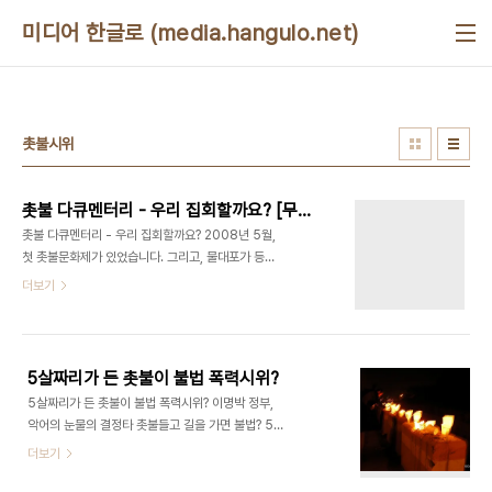
본문 바로가기
미디어 한글로 (media.hangulo.net)
촛불시위
촛불 다큐멘터리 - 우리 집회할까요? [무료 감상, 무제한 다운로드]
촛불 다큐멘터리 - 우리 집회할까요? 2008년 5월,
첫 촛불문화제가 있었습니다. 그리고, 물대포가 등장
했고, 대통령이 사과까지 여러번 했습니다. 하지만,
더보기
무자비한 진압과 촛불이 사그라진 후의 불법적인 재
판 관여, 무자비한 실형 선고까지 이어졌습니다. 광장
을 무서워하는 정권은 민주주의의 의미를 퇴색시켰
습니다. 하지만, 기억은 지울 수 없습니다. 그들이 기
5살짜리가 든 촛불이 불법 폭력시위?
억을 왜곡시키려해도, 우리에겐 '기록'이 있습니다.
5살짜리가 든 촛불이 불법 폭력시위? 이명박 정부,
그 기록 중의 하나를 공개합니다. 촛불 다큐멘터리 -
악어의 눈물의 결정타 촛불들고 길을 가면 불법? 5살
우리 집회할까요? http://shallweprotest.net/ *
짜리가 무서운 이명박 어처구니 없는 일이다. 아무리
더보기
이 영상 퍼가기 소스코드: 소개글
세상이 막장이라지만... 촛불하나 들었다고 통행을 막
(http://shallweprotest.net/about) 안녕하세
는 대한민국 이명박의 경찰이다. (왜 이런 표현을 쓰