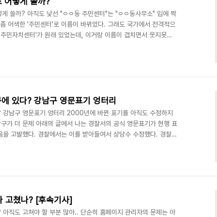
로 어떻게 쓸까?
떻게 쓸까? 아직도 낯선 "ㅇㅇ동 주민센터"는 "ㅇㅇ동사무소" 입에 짝
 좀 어색한 '주민센터'로 이름이 바뀌었다. 그래도 국가에서 전격적으
, '주민자치센터'가 원래 있었는데, 이거랑 이름이 겹치면서 웃지못할
 과정이 석연치 않았다. (2007/09/17 동사무소 새 이름 '주민
하러 했나?) 그래도, 어쩌겠나? 이미 다 바뀌어버렸다. 영어 표기,
런데, 동사무소야 한자로 쓰자면..ㅇㅇ洞事務所 니까 별다를 것도 없
도 되지 않았나? 그런데 "ㅇ..
m구에 있다? 강남구 영문표기 엉터리
다? 강남구 영문표기 엉터리 2000년에 바뀐 표기를 아직도 수정하지
남구가 더 문제 아래의 글에서 나는 경찰서의 공식 영문표기가 현행 표
음을 고발했다. 경찰에서는 이를 받아들여서 상당수 수정했다. 경찰서
것이 40%넘어 미디어 한글로. 2008.2.20 그런데, 그때 처음으로
기는 여전히 고쳐지지 않고 있다. 이 근처를 돌아보다가 나는 깜짝 놀
지 법적으로 고쳤어야 할 표기를 고치지 않은 "불법" 표지판이 수두룩
한다. ▲ 강남역(Kangnam..
 고쳤나? [후속기사]
 아직도 고쳐야 할 부분 많아.. 단순히 홈페이지 관리자의 문제는 아