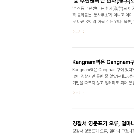
'동 주민센터'는 한자(漢字)
'ㅇㅇ동 주민센터'는 한자(漢字)로 어
짝 올라붙는 '동사무소'가 아니고 이미
로 바꾼 것이라 어쩔 수는 없다. 물론
일도 벌어지는데다가, 주민센터로 결정하는
더보기
센터' 결정과정 엉터리 - 설문조사는 뭐
한자 표기는 어떻게 하고 있을까? 그
다. 영어로는 ㅇㅇ Dong Office 정
Kangnam역은 Gangna
Kangnam역은 Gangnam구에 있
않아 경찰서만 틀린 줄 알았는데...강
기법을 따르지 않고 엉터리로 되어 있
영문 표기는 엉망진창? - 표기법 틀린 
더보기
지적했던 '강남 운전면허 시험장'의 표
랐다. 왜냐하면, 이미 2005년 말까
했기 때문이다. 이곳에 그 사진들을 공개
경찰서 영문표기 오류, 얼마나
경찰서 영문표기 오류, 얼마나 고쳤나?