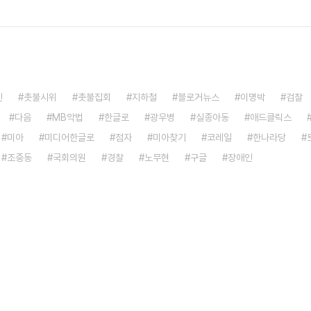
인
촛불시위
촛불집회
지하철
블로거뉴스
이명박
검찰
다음
MB악법
한글로
광우병
실종아동
애드클릭스
미아
미디어한글로
점자
미아찾기
코레일
한나라당
조중동
국회의원
경찰
노무현
구글
장애인