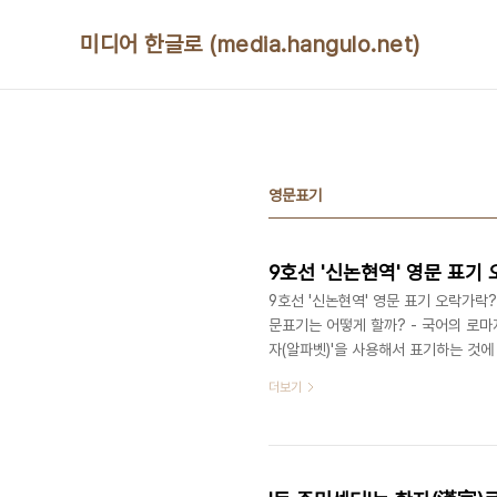
본문 바로가기
미디어 한글로 (media.hangulo.net)
영문표기
9호선 '신논현역' 영문 표기 오락
9호선 '신논현역' 영문 표기 오락가락? 
문표기는 어떻게 할까? - 국어의 로마
자(알파벳)'을 사용해서 표기하는 것에
주 바뀌었다고 불평하지만, 2000년에
더보기
하면서, 알파벳 이외의 음성기호 (반달
본적인 원칙은 '알파벳'만으로 표기를 
Shinch'on 이었다. (o 위에 반달 표