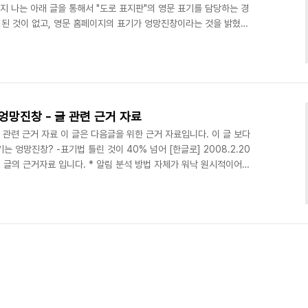
지 나는 아래 글을 통해서 "도로 표지판"의 영문 표기를 담당하는 경
된 것이 없고, 영문 홈페이지의 표기가 엉망진창이라는 것을 밝혔다.
틀린 것이 40% 넘어 [한글로] 2008.2.20
t/369 참고자료 : 경찰청 홈페이지와 실제 경찰서 홈페이지의 영문표기 오류
lo.net/368 그리고, 글을 발표한 날 바로 참여마당 신문고
해서 경찰청에 민원을 넣었다. 위..
엉망진창 - 글 관련 근거 자료
 관련 근거 자료 이 글은 다음글을 위한 근거 자료입니다. 이 글 보다
 엉망진창? -표기법 틀린 것이 40% 넘어 [한글로] 2008.2.20
/369 위 글의 근거자료 입니다. * 알림 분석 방법 자체가 워낙 원시적이어서
세한 것은 경찰청 전문가님들께서 제대로 고쳐주시리라 믿습니다. 분석
kr/KNPA/about/ab_offices_01.jsp About KNPA - Police
ices 한국어 http://police.go.kr/ourpol..