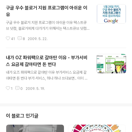
구글 우수 블로거 지원 프로그램이 아쉬운 이
유
글 내용
구글 우수 블로거 지원 프로그램이 아쉬운 이유 텍스트큐
브 닷컴, 블로거에게 다가가기 위해서는 텍스트큐브 닷컴
의 파격적인 이벤트 요즘 블로그를 돌아다니다 보면, 아래
41
8
2009. 5. 22.
와 같은 애드센스 광고가 달린 것을 쉽게 볼 수 있다. 이 지
원 프로그램의 정체는.. 쉽게 말해서 "텍스트큐브 닷컴"에
블로그를 만들고 "이사 오든지, 새롭게 쓰든지" 하라는 것
내가 OZ 파워팩으로 갈아탄 이유 - 부가서비
이다. (http://www.textcube.com/event/blogger_s
upport/) 그리고 아래와 같은 푸짐한 상품이 준비되어 있
스 요금제 갈아타면 돈 번다
글 내용
다. 아, 정말로 탐나는 상품들이다. 그래서 나도 만들었다. ^
내가 오즈 파워팩으로 갈아탄 이유 부가서비스 요금제 갈
^ 하지만, 블로그 전체를 한 번에 텍스트큐브닷컴으로 옮기
아타면 돈 번다 부가 서비스, 하나 하나 쓰다보면.. 이미 여
기는 좀 망설여진다. 티스토리와 텍스트큐브는 어차피 부
러번 밝혔듯이, 휴대폰에서 인터넷을 사용하려면 OZ무한
모가 같은(?)데다가, 서로 자료의 형태가 같아서 손쉽게
1
0
2009. 5. 19.
자유 요금제에 가입을 하는 것은 기본이다. 월 6천원으로 1
옮..
GB내에서 자유롭게 사용이 가능하니까. 그리고, 나는 토씨
에 휴대폰으로 글을 쓴다. 무선 인터넷으로 접속해서 쓰는
것보다, 길을 가다가 그냥 사진 한 장 찍고, 간단히 문자쓰
고서 '멀티문자'로 #7055로 날리면 바로 내 토씨(http://
이 블로그 인기글
hangulo.tossi.com)에 글과 사진이 올라간다. 사실, US
B케이블을 연결하는 번거로움을 피하려고 PC앞에서도 휴
대폰으로 멀티문자를 날리는 편이다. 그런데, 멀티 문자는