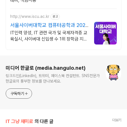
래머, 책임시공
http://www.iscu.ac.kr
광고
서울사이버대학교 컴퓨터공학과 2026
가을학기 신편입생
IT인력 양성, IT 관련 국가 및 국제자격증 교
육실시, 사이버대 신입생 수 1위 장학금 지급
1위, 학사 석사 박사 온라인복수학위까지
로그 정보
미디어 한글로 (media.hangulo.net)
링크드인(LinkedIn), 트위터, 페이스북 컨설턴트. SNS전문가
한글로의 풍부한 정보를 만나보세요.
구독하기
더보기
IT 그냥 재미로
의 다른 글