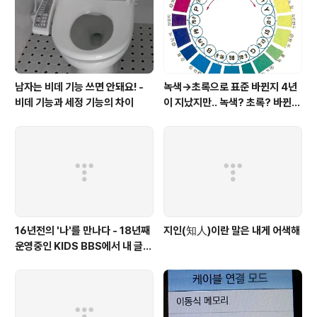
1건에 몇백원이다. 그래서 또 가입한 것이... 어떤 종류의 문
자..
남자는 비데 기능 쓰면 안돼요! -
녹색→초록으로 표준 바뀐지 4년
비데 기능과 세정 기능의 차이
이 지났지만.. 녹색? 초록? 바뀐
색이름 혼란 여전
16년전의 '나'를 만나다 - 18년째
지인(知人)이란 말은 내게 어색해
운영중인 KIDS BBS에서 내 글을
보니..