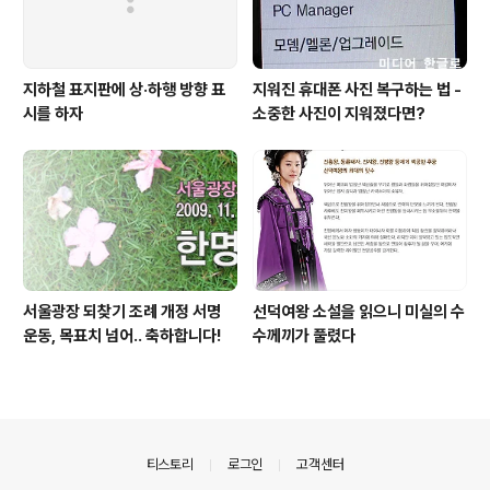
지하철 표지판에 상·하행 방향 표
지워진 휴대폰 사진 복구하는 법 -
시를 하자
소중한 사진이 지워졌다면?
서울광장 되찾기 조례 개정 서명
선덕여왕 소설을 읽으니 미실의 수
운동, 목표치 넘어.. 축하합니다!
수께끼가 풀렸다
의안내
티스토리
로그인
고객센터