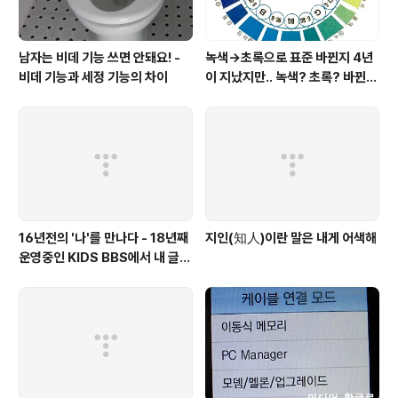
남자는 비데 기능 쓰면 안돼요! -
녹색→초록으로 표준 바뀐지 4년
비데 기능과 세정 기능의 차이
이 지났지만.. 녹색? 초록? 바뀐
색이름 혼란 여전
16년전의 '나'를 만나다 - 18년째
지인(知人)이란 말은 내게 어색해
운영중인 KIDS BBS에서 내 글을
보니..