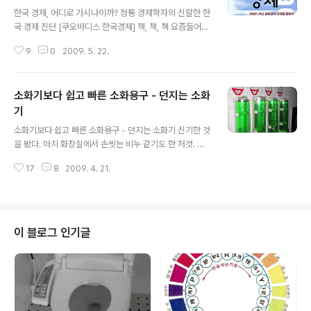
글 내용
한국 경제, 어디로 가시나이까? 정통 경제학자의 신랄한 한
국 경제 진단 [쿠오바디스 한국경제] 책, 책, 책 요즘들어서
책 풍년이다. 이상하게 다른 이벤트는 잘 안되는데, 책 이벤
9
0
2009. 5. 22.
트는 잘도 된다. 아무래도 이젠 책 좀 읽으라는 신의 계시인
듯 하다. 최근 본 책들은 인도 관련 책 두어권하고, 딴지총
수 김어준의 '건투를 빈다' 정도다. 거의 머리 안아프게 술
소화기보다 쉽고 빠른 소화용구 - 던지는 소화
술 넘어가는 책들이다. 그런데, 문제의 책이 한 권 있었다.
이준구 교수의 '쿠오바디스 한국경제 - 이념이 아닌 합리성
기
글 내용
의 경제를 향하여' 라는 책이다. 제목만으로 책을 고르라면,
소화기보다 쉽고 빠른 소화용구 - 던지는 소화기 신기한 것
절대로 내가 고르지 않았을 그런 책 제목이다. 그런데, 받은
을 봤다. 마치 화장실에서 손씻는 비누 같기도 한 저것. 소
책을 그냥 책꽂이에 놓아둘 수는 없다. 일단 머리말이라도
화기와 같이 있는 저 기구는 아주 손쉽게 불을 끄는 소화용
읽어주는 것이 예의다. ▲ 이준구 교수의 '경제는 오른쪽
17
8
2009. 4. 21.
구다. ① 커버를 앞쪽으로 당겨 벗겨낸다 ② 소화탄을 꺼낸
이..
다 ③ 화원을 향해 던진다 위 설명처럼 그냥 당겨서 불 난
곳 (화원)을 향해 던지면 된다. 어디서 보니, 자동으로 터지
게 되는 소화 용구도 있던데... 얼마전에, 불을 피하다 베란
다에서 떨어지는 주부를 본 적이 있는데, 저런 소화용구라
이 블로그 인기글
도 있었으면 좀 더 나았을 것을.. 하는 생각도 든다. 집집마
다 있으면 좀 든든할텐데... 우리집에도 소화기가 두어대 있
는데, 점검이나 해봐야겠다. 미디어 한글로 2009.4.21. ht
tp://media.hangulo.net