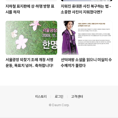
지하철 표지판에 상·하행 방향 표
지워진 휴대폰 사진 복구하는 법 -
시를 하자
소중한 사진이 지워졌다면?
서울광장 되찾기 조례 개정 서명
선덕여왕 소설을 읽으니 미실의 수
운동, 목표치 넘어.. 축하합니다!
수께끼가 풀렸다
의안내
티스토리
로그인
고객센터
© Daum Corp.