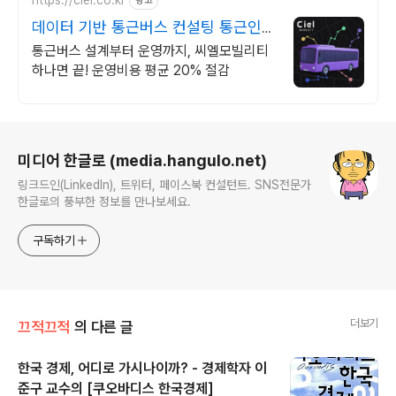
https://ciel.co.kr
광고
데이터 기반 통근버스 컨설팅 통근인프
라구축은 씨엘모빌리티
통근버스 설계부터 운영까지, 씨엘모빌리티
하나면 끝! 운영비용 평균 20% 절감
로그 정보
미디어 한글로 (media.hangulo.net)
링크드인(LinkedIn), 트위터, 페이스북 컨설턴트. SNS전문가
한글로의 풍부한 정보를 만나보세요.
구독하기
더보기
끄적끄적
의 다른 글
한국 경제, 어디로 가시나이까? - 경제학자 이
준구 교수의 [쿠오바디스 한국경제]