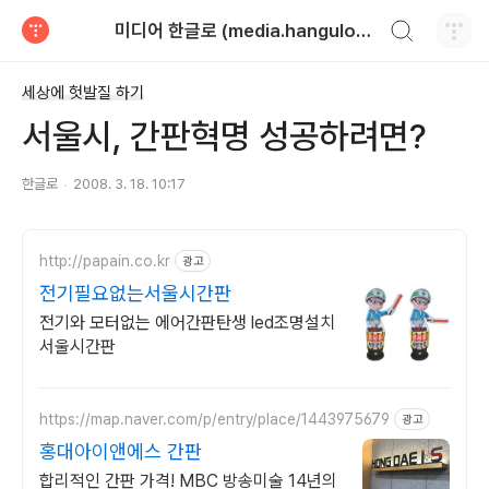
검색하기
미디어 한글로 (media.hangulo.net)
티스토리
세상에 헛발질 하기
서울시, 간판혁명 성공하려면?
한글로
2008. 3. 18. 10:17
http://papain.co.kr
광고
전기필요없는서울시간판
전기와 모터없는 에어간판탄생 led조명설치
서울시간판
https://map.naver.com/p/entry/place/1443975679
광고
홍대아이앤에스 간판
합리적인 간판 가격! MBC 방송미술 14년의