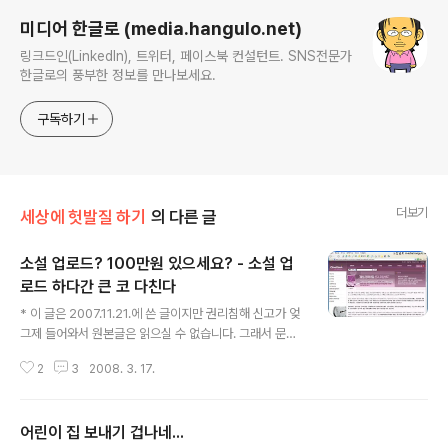
미디어 한글로 (media.hangulo.net)
링크드인(LinkedIn), 트위터, 페이스북 컨설턴트. SNS전문가
한글로의 풍부한 정보를 만나보세요.
구독하기
더보기
세상에 헛발질 하기
의 다른 글
소설 업로드? 100만원 있으세요? - 소설 업
로드 하다간 큰 코 다친다
글 내용
* 이 글은 2007.11.21.에 쓴 글이지만 권리침해 신고가 엊
그제 들어와서 원본글은 읽으실 수 없습니다. 그래서 문제
가 된 부분을 삭제하고 다시 올립니다. 이 글에는 어떤 당사
2
3
2008. 3. 17.
자를 나타나는 문구가 없음을 밝힙니다. 소설 업로드? 100
만원 있으세요? 소설 업로드 하다간 큰 코 다친다 한때 뒤
흔들었던 영파라치 영화를 정당한 대가 없이 다운 받아서
어린이 집 보내기 겁나네...
보는 것은 불법이다. (웹하드 사용료 말고!) 이 사실은 누구
글 내용