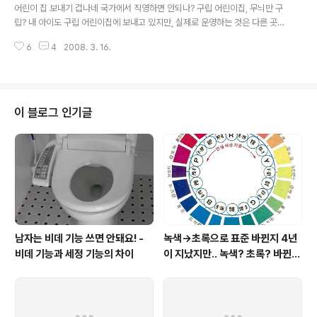
나 안다. 그렇지만, 많이들 몰래 몰래 다운 받는다. 한때, 영
어린이 집 보내기 겁나네 국가에서 직영하면 안되나? 구립 어린이집, 무늬만 구
파라치 란 것이 성행했는데, 아직도 여전하다. ▲ 영파라치
립? 내 아이도 구립 어린이집에 보내고 있지만, 실제로 운영하는 것은 다른 곳이
를 운영하는 시네티즌 http://www.cinetizen.com/MO
란 것을 알고 있다. 즉, "구청 직영"이 아니라 "구청 위탁"이다. 어제(2008.3.1
VIE_YOUNGPA/Youngparachi_Main.ASP 영파라치
6
4
2008. 3. 16.
5) MBC 뉴스 후를 보니, 정말 아찔한 곳이 많다는 사실을 알았다. (http://ww
에겐 건당 1만원의 포상금을, 위반자에게는..
w.imbc.com/broad/tv/culture/newswho/index.html) 예전에 문제가
있었던 꿀꿀이죽 어린이집의 원장도 무혐의 판정을 받았고, 보조금을 1억 이상
떼어먹은 곳도 아직까지 별 문제 없이 운영하고 있다니 말이다. 심지어, 유통기
한이 지난 음식을 주는 것이 예사인 어린이집의 교사도 어디에 고발조차 못한다
이 블로그 인기글
고 한다. 해봤자 미리 알려주고 쳐들어올것이고, ..
남자는 비데 기능 쓰면 안돼요! -
녹색→초록으로 표준 바뀐지 4년
비데 기능과 세정 기능의 차이
이 지났지만.. 녹색? 초록? 바뀐
색이름 혼란 여전