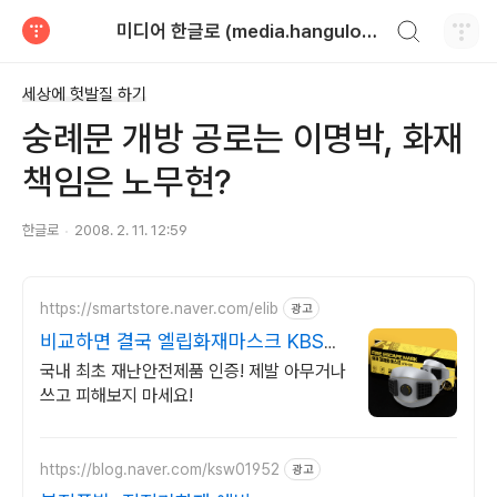
검색하기
미디어 한글로 (media.hangulo.net)
티스토리
세상에 헛발질 하기
숭례문 개방 공로는 이명박, 화재
책임은 노무현?
한글로
2008. 2. 11. 12:59
https://smartstore.naver.com/elib
광고
비교하면 결국 엘립화재마스크 KBS
코드레드 출연
국내 최초 재난안전제품 인증! 제발 아무거나
쓰고 피해보지 마세요!
https://blog.naver.com/ksw01952
광고