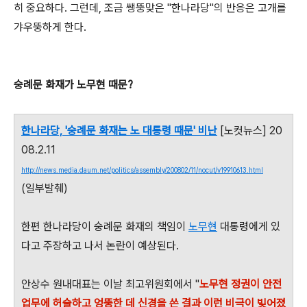
히 중요하다. 그런데, 조금 쌩뚱맞은 "한나라당"의 반응은 고개를
갸우뚱하게 한다.
숭례문 화재가 노무현 때문?
한나라당, '숭례문 화재는 노 대통령 때문' 비난
[노컷뉴스] 20
08.2.11
http://news.media.daum.net/politics/assembly/200802/11/nocut/v19910613.html
(일부발췌)
한편 한나라당이 숭례문 화재의 책임이
노무현
대통령에게 있
다고 주장하고 나서 논란이 예상된다.
안상수 원내대표는 이날 최고위원회에서 "
노무현 정권이 안전
업무에 허술하고 엉뚱한 데 신경을 쓴 결과 이런 비극이 빚어졌