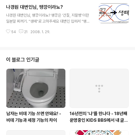
[관련기사 : 패널 선정 '입맛대로'… 쓴소리 없는 '코드 공청
나경원 대변인님, 뗑깡이라뇨?
회' / 한국일보 2008.1.30] 2008.1.30 삼청동 인수위 대
글 내용
회의실에서 있었던 "밀실 공청회" 영어 공교육 완성을 위한
나경원 대변인님, 뗑깡이라뇨? 뗑깡은 '간질, 지랄병'이란
실천방안 공청회 자리가 좁아서 인수위측이 지정한 방청객
일본말 찌꺼기. "생떼"로 고쳐주세요 대변인 입에서 "뗑
몇명 이외에는 출입이 안되었다고 한다. 거기다가 교육계
깡"이란 단어가 나오다니! 한나라당 홈페이지에 실린 나경
인사도 배제하고, 찬성측 인사들로 거의 채웠다고 한다. 인
54
21
2008. 1. 29.
원 대변인의 논평을 잠깐 보자. 퇴임이 한 달도 남지 않은
수위의 예산이 부족한 듯 보인다. 제발 넓은 자리 빌릴 수
대통령이 차기 정부가 할 일에 대해 시비를 걸며 이토록 나
있도..
라를 시끄럽게 하는 것은 어린아이가 땡깡쓰는 꼴이다. 노
대통령은 갖가지 이유를 들어가면서 신당의원들에게 반대
를 위한 반대를 하라고 했는데 이것은 선동가의 모습과도
이 블로그 인기글
같다. http://hannara.or.kr/hannara2/hparty/hparty
_news_briefView.jsp?no=42636 2008.1.28 나경
원 대변인 논평 중에서 우리말 순화에 앞장서야 할 차기 여
당 대변인의 입에서 "땡깡"이란 단어가 나왔다. ..
남자는 비데 기능 쓰면 안돼요! -
16년전의 '나'를 만나다 - 18년째
비데 기능과 세정 기능의 차이
운영중인 KIDS BBS에서 내 글을
보니..