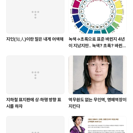
지인(知人)이란 말은 내게 어색해
녹색→초록으로 표준 바뀐지 4년
이 지났지만.. 녹색? 초록? 바뀐
색이름 혼란 여전
지하철 표지판에 상·하행 방향 표
역무원도 없는 무인역, 명예역장이
시를 하자
지킨다