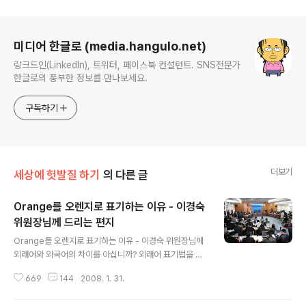
로그 정보
미디어 한글로 (media.hangulo.net)
링크드인(LinkedIn), 트위터, 페이스북 컨설턴트. SNS전문가
한글로의 풍부한 정보를 만나보세요.
구독하기
더보기
세상에 헛발질 하기
의 다른 글
Orange를 오렌지로 표기하는 이유 - 이경숙
위원장님께 드리는 편지
글 내용
Orange를 오렌지로 표기하는 이유 - 이경숙 위원장님께
외래어와 외국어의 차이를 아십니까? 외래어 표기법을 바
꾸면 영어실력이 좋아진다구요? 오늘 신기한 소식을 들었
669
144
2008. 1. 31.
습니다. 영어 교육에 대해서 밀실 공청회를 여셨다구요. (밀
실이란 단어와 공청회란 단어가 같이 쓰이니 우습네요. ^^)