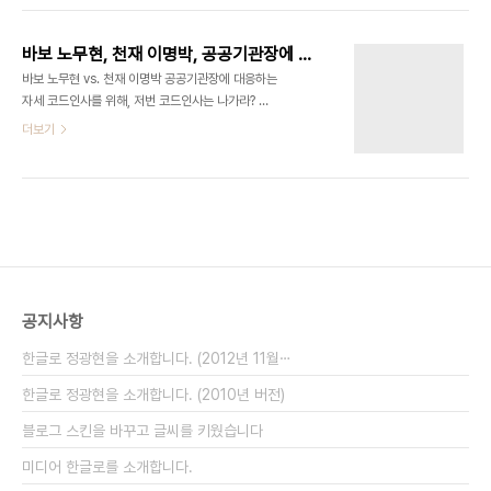
몇개의 기사 제목만 봐도 알 수 있다. "코드 인선… 엉
불때문에 외국인 관광객이 안온다'고 발언을 했는데
뚱한 시상… 이상한 ..
말이다. 외국인관광객 급증… 올해 관광수지 ‘청신호’
바보 노무현, 천재 이명박, 공공기관장에 대응하는 자세
[세계일보] 2008.8.4
바보 노무현 vs. 천재 이명박 공공기관장에 대응하는
http://media.daum.net/society/others/view.html?
자세 코드인사를 위해, 저번 코드인사는 나가라? 다
cateid=1067&newsid=20080803214813796&cp=segye
시 말하자면, 낙하산 내려야 하니, 저번에 낙하산으로
더보기
고유가와 고환율의 영향으로 올 상반기 외국인 관광
떨어진 사람은 나가라는 것이 바로 요즘 세상 시끄러
객의 방문이 급증한 반면 내국인의 해외여행 증가세
운 참여정부 출신 공공기관장 사퇴 압력이다. ▲ 관
는 주춤했다. 또 외국인 전용 카지노 '세븐럭'은 지난
련기사 : 盧정권 인사 물러나라” 떼공격… 유인촌 문
7월..
화·이윤호 지경 ‘물갈이 발언’ 맞장구 [국민일보]
2008.3.12 그래 맞다. 이제 세상이 바뀌었으니, 예
전 사람들은 모두 나가고, 새 사람, 즉 "이명박 코
드"로 다 바꾸어야 한다. 그런데 이걸 어쩌나? 코드
인사를 하면 안된다고 그렇게 외치던 사람들이 바로
공지사항
이명박 정부와 한나라당, 그리고 그와 친한 언론들이
었다는 것은 세살먹은 아이도 다 안다. 즉, 코드인사=
한글로 정광현을 소개합니다. (2012년 11월⋯
노무현식 인사 = 나쁜것 이라고 머..
한글로 정광현을 소개합니다. (2010년 버전)
블로그 스킨을 바꾸고 글씨를 키웠습니다
미디어 한글로를 소개합니다.