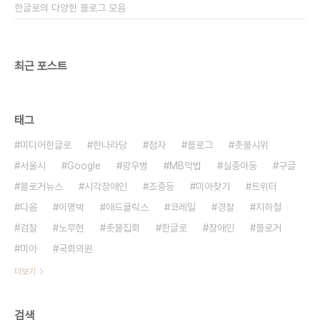
한글로의 다양한 블로그 모음
최근 포스트
태그
미디어한글로
한나라당
점자
블로그
촛불시위
서울시
Google
광우병
MB악법
실종아동
구글
블로거뉴스
시각장애인
조중동
미아찾기
트위터
다음
이명박
애드클릭스
코레일
경찰
지하철
검찰
노무현
촛불집회
한글로
장애인
블로거
미아
국회의원
더보기
검색