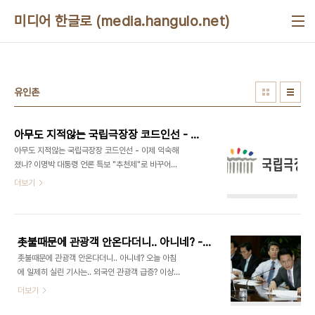
본문 바로가기
미디어 한글로 (media.hangulo.net)
유인촌
아무도 지적않는 국립극장장 코드인선 - 이제 익숙해졌나?
아무도 지적않는 국립극장장 코드인선 - 이제 익숙해
졌나? 이명박 대통령 언론 특보 "추천제"로 바꾸어
임명했는데도 조용.. 국립극장장? 그게 뭐 중요한가?
더보기
남산에 있는 국립극장(국립중앙극장)은 "해오름 극
장"을 비롯해서 여러 공연이 이루어지는 곳이다. 예
전에 비해서 좋은 공연이 많이 이루어지고 있기도 한
바로 그 곳이다. 최근에 이곳의 극장장이 바뀌었다.
촛불때문에 관광객 안온다더니.. 아니네? - 유인촌 문광부 장관의 거짓말 드러나다
그런데, 조용하다. 하긴, 이 곳이 시끄러울 이유가 없
촛불때문에 관광객 안온다더니.. 아니네? 오늘 아침
다. 대단한 권력을 가진 곳도 아니고, 정치와 그리 상
에 일제히 실린 기사는.. 외국인 관광객 급증? 이상하
관이 있을법한 곳도 아니니 말이다. ▲ 국립 극장 홈
다. 오늘 아침 신문에 일제히 실린 기사는.. 외국인 관
더보기
페이지 (http://www.ntok.go.kr/) 그런데, 지난 참
광객이 급증했다는 소식이다. 정말 이상한 것이 얼마
여정부 시절에 이곳 인선을 둘러싸고 말들이 많았다.
전에 문화체육관광부 장관이신 유인촌 장관께서 '촛