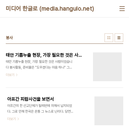
본문 바로가기
미디어 한글로 (media.hangulo.net)
봉사
태안 기름누출 현장, 가장 필요한 것은 사람이었습니다
태안 기름누출 현장, 가장 필요한 것은 사람이었습니
다 봉사활동, 준비물은 "도우겠다는 마음 하나" 그리
고 장갑과 고무장갑 정도 태안에 가기전 준비물에 신
더보기
경썼더니... 오늘 태안에 다녀왔지만, 어제부터 여기
저기 인터넷을 뒤지면서 "준비물"에 무척이나 신경
을 썼다. 대체 방제복이란 것은 어디서 사는지, 장화
를 사가지고 가야 하는지, 도저히 알도리가 없었다.
아프간 피랍사건을 보면서
현장에서 구할 수 있다는 의견과 미리 구입해서 가야
아프간의 한 선교단체가 탈레반에 의해서 납치되었
한다는 소리까지... 어쨌든, 고무장갑과 면장갑정도를
다. 그로 인해 한국은 온통 그 뉴스로 난리다. 당연히
꾸려서 일단 떠났다. 준비물? 그곳에 다 있다. 필요한
블로그 세상도 예외가 아니다. 기독교에 대한 반발부
더보기
것은 사람 나는 천리포 해수욕장에 갔는데, 의외로 간
터 시작해서 사람이 무슨 죄가 있느냐, 지금 욕할게
단했다. 가자마자 등록을 하면서 내가 없는 물품을 받
아니라 일단 구해놓고 야단치자까지... 나도 그에 대