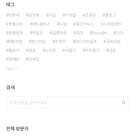
태그
이명박
광우병
구글
지하철
조중동
블로그
촛불시위
애드클릭스
다음
블로거뉴스
시각장애인
촛불집회
한글로
실종아동
점자
Google
미아
MB악법
한나라당
트위터
미디어한글로
국회의원
블로거
경찰
노무현
서울시
미아찾기
검찰
장애인
코레일
더보기
검색
전체 방문자