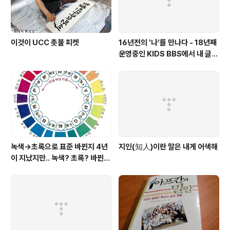
이것이 UCC 촛불 피켓
16년전의 '나'를 만나다 - 18년째
운영중인 KIDS BBS에서 내 글을
보니..
녹색→초록으로 표준 바뀐지 4년
지인(知人)이란 말은 내게 어색해
이 지났지만.. 녹색? 초록? 바뀐
색이름 혼란 여전