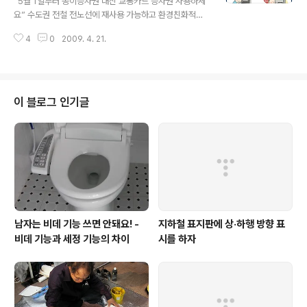
“5월 1일부터 종이승차권 대신 교통카드 승차권 사용하세
일)부터 6월 30일까지 장롱속이나 서랍 속에 있는 휴대폰
요” 수도권 전철 전노선에 재사용 가능하고 환경친화적인
을 서울역, 대전역 등 KTX 정차역에 가져오면, 휴대폰 1대
1회용 교통카드 도입 2009년 5월부터 전철 종이승차권
당 1장의 열차운임할인권(20%)을 선착순으로 4만매를 나
4
0
2009. 4. 21.
(MS ; Magnetic Stripe)이 사라지고, 1회용 교통카드(R
누어 캠페인을 시행한다고 ..
F ; Radio Frequency) 승차권으로 바뀐다. 코레일(한국
철도공사)은 수도권전철 RF전용시스템 도입에 따라 5월 1
일부터 서울 경기 인천 등 수도권 전철 전 노선에 재사용이
가능한 1회용 교통카드 승차권이 도입된다고 밝혔다. ▲ 5
이 블로그 인기글
월 1일부터 쓰일 1회용 교통카드. 혼란 방지를 위해, 당분간
은 종이승차권과 병행이용한다고.. (사진제공 = 코레일) 1
회용 교통카드는 기존 종이승차권을 대체하는 새로운 승차
권으로, 가장 큰 특징은 경제적이고 환경친화적이라는 것
이다...
남자는 비데 기능 쓰면 안돼요! -
지하철 표지판에 상·하행 방향 표
비데 기능과 세정 기능의 차이
시를 하자