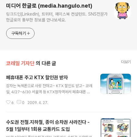
미디어 한글로 (media.hangulo.net)
링크드인(LinkedIn), 트위터, 페이스북 컨설턴트. SNS전문가
한글로의 풍부한 정보를 만나보세요.
구독하기
더보기
코레일 기자단
의 다른 글
폐휴대폰 주고 KTX 할인권 받자
글 내용
잠자는 녹색폰으로 사랑 전하고~ KTX 할인도 받고~ 코레
일, 4/27~6/30 서울역 등 KTX정차역에서 폐휴대폰 수
거 코레일이 매년 시행하고 있는 ‘폐휴대폰 수거 캠페인’이
6
0
2009. 4. 27.
오는 6월 30일까지 전국 22개 KTX정차역에서 진행된다.
※ 대상역 : 서울역·용산역·광명역·천안아산역·대전역·구미·
김천·동대구역·밀양역·구포역·부산역·서대전역·계룡역·논
수도권 전철.지하철, 종이 승차권 사라진다 -
산역·익산역·김제역·정읍역·장성역·송정리역·광주역·나주
역·목포역 코레일(한국철도공사)은 환경부와 공동으로 환
5월 1일부터 1회용 교통카드 도입
글 내용
경오염을 예방하고 자원재활용을 촉진하기 위해 오늘(27