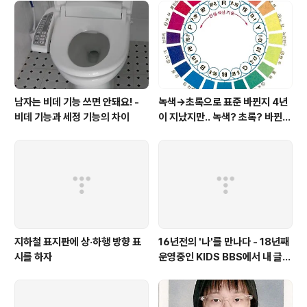
Id=1hGT3%7E&startPage=1&curPage=1&searc
hType=title&searchText=&searchDays=0&last
P..
남자는 비데 기능 쓰면 안돼요! -
녹색→초록으로 표준 바뀐지 4년
비데 기능과 세정 기능의 차이
이 지났지만.. 녹색? 초록? 바뀐
색이름 혼란 여전
지하철 표지판에 상·하행 방향 표
16년전의 '나'를 만나다 - 18년째
시를 하자
운영중인 KIDS BBS에서 내 글을
보니..