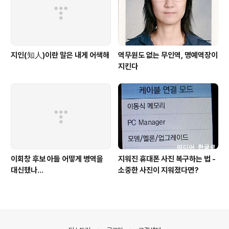
지인(知人)이란 말은 내게 어색해
역무원도 없는 무인역, 명예역장이
지킨다
이회창 후보 아들 어떻게 병역을
지워진 휴대폰 사진 복구하는 법 -
대신했나...
소중한 사진이 지워졌다면?
의안내