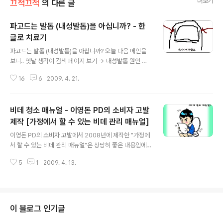
더보기
끄적끄적
의 다른 글
파고드는 발톱 (내성발톱)을 아십니까? - 한
글로 치료기
글 내용
파고드는 발톱 (내성발톱)을 아십니까? 오늘 다음 메인을
보니.. 옛날 생각이 검색 페이지 보기 -> 내성발톱 원인 검
색 발톱이다. 파고드는 발톱. 내성발톱. 조갑감입이라고 부
16
6
2009. 4. 21.
르는 그 것. 영어로는 ingrowing nail 이다. 말 그대로 발
톱이 살을 파고 들면서 곪는 현상이다. 거기에 "육아종"이
라고 부르는 것이 생겨서 걸을 때마다 아프고, 건드릴 때마
비데 청소 매뉴얼 - 이영돈 PD의 소비자 고발
다 고름이 난다. 정말 아파서 팔짝 뛴다. 나는 이 병을 군대
에서 겪었다. 전투화 덕분에 생긴 병이었는데, 몇년을 고생
제작 [가정에서 할 수 있는 비데 관리 매뉴얼]
글 내용
했다. 매일 일과가 끝나고 고름을 짜내는 것이 일과였고, 곪
이영돈 PD의 소비자 고발에서 2008년에 제작한 "가정에
을까봐 마이신을 얻어다 먹기도 했다. 매일 소독하고.. 매일
서 할 수 있는 비데 관리 매뉴얼"은 상당히 좋은 내용임에
치료하고.. 가끔은 눈 딱감고 다 뜯어내기도 했다. 그게 19
도 불구하고 별로 많이 알려져있지 않다. 이 자료의 가치를
96년이었다. 제대후에도 계속 고생하다가.. 2001년..
5
1
2009. 4. 13.
생각해볼 때, 그리고 이 자료를 만든 의미를 생각해 볼 때,
이렇게 사장되는 것은 옳지 않다고 생각해서, 이곳에 싣는
다. 원문보기 및 HWP원본파일 다운로드 : KBS 소비자고
발 게시판 http://kbbs.kbs.co.kr/board/message/v
iew.do?boardName=1ts_1004_notice01&messa
이 블로그 인기글
geId=25067952&messageCategoryId=0&start