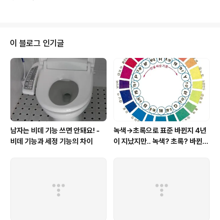
를 연상시키는 빨간 색소물대포가 '국민'에게 쏘아졌다. 나
불법이라고 했다. 그래서..
는 현장에서 그 역겨운 냄새도 맡았고 여러가지 궁금증이
생겨서 지난 8월 7일, 경찰청에 민원을 넣어서 질문을 했
다. 역시 국민신문고(www.epeople.go.kr)를 통해서였
다. ▲ 지난 8월 5일 종로 일대에 뿌려진 '색소 물대포' 성
이 블로그 인기글
분이 무엇인지 정말 '피'를 연상시키며 역겨운 냄새가 났다.
(국민이 빨갱이인줄 알았나보다) 8월 15일 광복절에는 파
란색으로 바꾸었다. (국민이 스머프인줄 알았나보다) 지난
8월 5일 종로 일대에 발포한 색소 물대포의 성분이 알고
싶습니다..
남자는 비데 기능 쓰면 안돼요! -
녹색→초록으로 표준 바뀐지 4년
비데 기능과 세정 기능의 차이
이 지났지만.. 녹색? 초록? 바뀐
색이름 혼란 여전