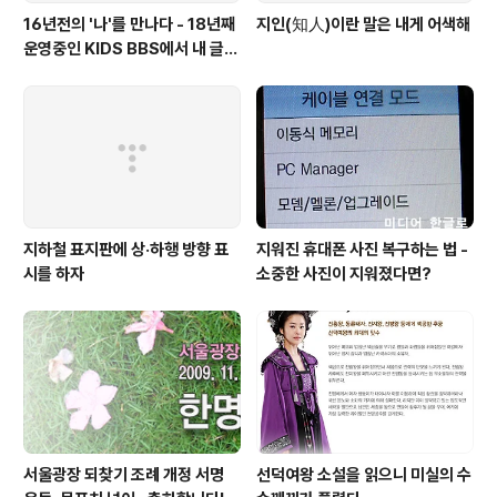
16년전의 '나'를 만나다 - 18년째
지인(知人)이란 말은 내게 어색해
운영중인 KIDS BBS에서 내 글을
보니..
지하철 표지판에 상·하행 방향 표
지워진 휴대폰 사진 복구하는 법 -
시를 하자
소중한 사진이 지워졌다면?
서울광장 되찾기 조례 개정 서명
선덕여왕 소설을 읽으니 미실의 수