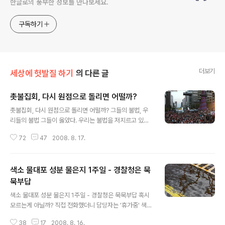
한글로의 풍부한 정보를 만나보세요.
구독하기
더보기
세상에 헛발질 하기
의 다른 글
촛불집회, 다시 원점으로 돌리면 어떨까?
글 내용
촛불집회, 다시 원점으로 돌리면 어떨까? 그들의 불법, 우
리들의 불법 그들이 옳았다. 우리는 불법을 저지르고 있었
다. 몇천억을 빼돌리지도 않았고, 아들을 위해서 조폭을 동
72
47
2008. 8. 17.
원하지도 않았지만, 우리들의 범죄는 그보다 더 컸다. 그들
은 몇천억 빼돌린 범죄자와 아들을 위해 조폭을 동원한 범
죄자에게서 범죄자 딱지를 떼주었고, 우리에게는 '불법시
색소 물대포 성분 물은지 1주일 - 경찰청은 묵
위대'라는 딱지를 붙여주었다. 그들이 무서워하는 것은 오
직 하나다. 우리가 모이는 것. 우리가 점점 커지는 것. 그 모
묵부답
글 내용
임의 크기가 자신들이 감당할 수 없을만큼 되는 것. 그렇다.
색소 물대포 성분 물은지 1주일 - 경찰청은 묵묵부답 혹시
우리는 범죄자다. 하지만, 적어도 나라를 위협에 처하게 하
모르는게 아닐까? 직접 전화했더니 담당자는 '휴가중' 색소
는 큰 범죄자들보다는 훨씬 나은 범죄자다. 태초에 작은 집
물대포, 첫등장하고 바로 물었다 지난 8월 5일, 시뻘건 피
회가 있었다 작은 집회로 시작되었다. 그리고 조금 커졌다.
38
17
2008. 8. 16.