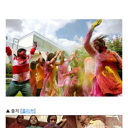
▲ 출처 [
플리커
]