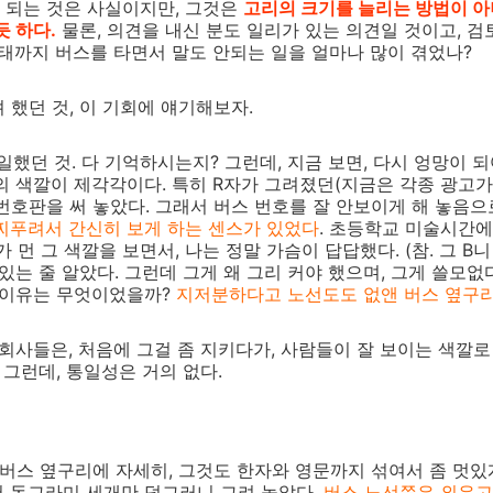
 되는 것은 사실이지만, 그것은
고리의 크기를 늘리는 방법이 아
듯 하다.
물론, 의견을 내신 분도 일리가 있는 의견일 것이고, 
여태까지 버스를 타면서 말도 안되는 일을 얼마나 많이 겪었나?
 했던 것, 이 기회에 얘기해보자.
통일했던 것. 다 기억하시는지? 그런데, 지금 보면, 다시 엉망이 
의 색깔이 제각각이다. 특히 R자가 그려졌던(지금은 각종 광고가 
번호판을 써 놓았다. 그래서 버스 번호를 잘 안보이게 해 놓음으
찌푸려서 간신히 보게 하는 센스가 있었다
. 초등학교 미술시간에
 먼 그 색깔을 보면서, 나는 정말 가슴이 답답했다. (참. 그 B니 
 있는 줄 알았다. 그런데 그게 왜 그리 커야 했으며, 그게 쓸모
을 이유는 무엇이었을까?
지저분하다고 노선도도 없앤 버스 옆구리
 회사들은, 처음에 그걸 좀 지키다가, 사람들이 잘 보이는 색깔로
 그런데, 통일성은 거의 없다.
이 버스 옆구리에 자세히, 그것도 한자와 영문까지 섞여서 좀 멋있
서 동그라미 세개만 덩그러니 그려 놓았다.
버스 노선쯤은 외우고