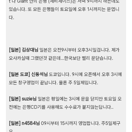
t 나 Giant 안의 은행 (체비체이스)은 저녁 9시까지 하는데도
있습니다. 또 모든 은행들이 토요일에 오후 1시까지는 문엽니
다.
[일본] 김상대님
일본은 오전9시부터 오후3시일겁니다. 제가
오사카살때 그랬던것 같은데...한국보단 빨리 문닫습니다.
[일본 도쿄] 신동석님
도쿄입니다. 9시에 오픈해서 오후 3시에
모든 창구영업이 끝납니다. 물론 주 5일제입니다.
[일본] suzie님
일본은 평일에는 3시에 문을 닫지만 토요일 오
전에는 은행CD기를 사용해도 수수료가 붙지않는답니다..
[일본] n4584님
09시부터 15시까지 영업합니다. 주5일제구
요..