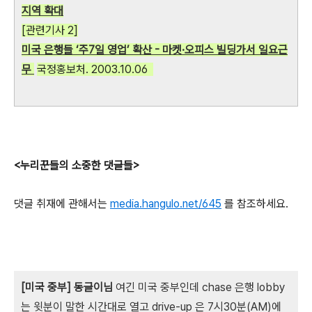
지역 확대
[관련기사 2]
미국 은행들 ‘주7일 영업’ 확산 - 마켓·오피스 빌딩가서 일요근
무
국정홍보처. 2003.10.06
<누리꾼들의 소중한 댓글들>
댓글 취재에 관해서는
media.hangulo.net/645
를 참조하세요.
[미국 중부] 동글이님
여긴 미국 중부인데 chase 은행 lobby
는 윗분이 말한 시간대로 열고 drive-up 은 7시30분(AM)에