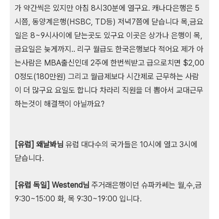
가 약간씩은 있지만 아침 8시30분에 열구요. 캐나다은행은 5
시쯤, 동양계은행(HSBC, TD등) 저녁7쯤에 닫습니다 목,금요
일은 8~9시사이에 닫는곳도 있구요 이곳은 상가나 은행이 목,
금요일은 늦게까지.. 리구 월급도 한국은행보다 적어요 제가 아
는사람은 MBA출신인데 2주에 한번씩받고 급으로치면 $2,00
0정도(180만원) 그리고 월급제보다 시간제로 근무하는 사람
이 더 많구요 요일도 합니다 차라리 직원을 더 뽑아서 교대근무
하는것이 해결책이 아닐까요?
[유럽] 왜날봐님
유럽 대다수의 국가들은 10시에 열고 3시에
닫습니다.
[유럽 독일] Westend님
주거래은행이던 슈파카쎄는 월,수,금
9:30~15:00 화, 목 9:30~19:00 입니다.