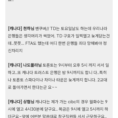
[캐나다] 천하님
벤쿠버// TD는 토요일날도 하는데 우리나라
은행들은 생각머리가 썩었어. TD 구호가 일찍열고 늦게닫는건
데..쯧쯧... FTA도 했는데 어디 한번 은행들 죄다 망해봐야 정
신차리지
[캐나다] 나도몰라님
토론토는 9시부터 오후 5시 까지 서서 일
하고..또 캐나다 트러스트 은행은 밤 9시까지도 합니 다..특히
나 토론토 스파다이나 차이나 타운은 늦게까지 합니다. 2교대
로 돌아가면서 한다는군 요~~
[캐나다] 상협님
캐나다는 제가 가는 cibc의 경우 월화수는 9
시에 열고 4시30분에 닫구요.. 목금은 9시에 열고 5시까지 하
더군요~앞에 어떤분 말씀대로 창구직원들 서서 근무하구요..