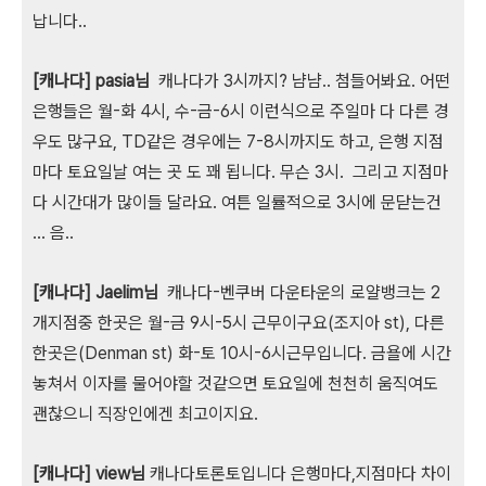
납니다..
[캐나다] pasia님
캐나다가 3시까지? 냠냠.. 첨들어봐요. 어떤
은행들은 월-화 4시, 수-금-6시 이런식으로 주일마 다 다른 경
우도 많구요, TD같은 경우에는 7-8시까지도 하고, 은행 지점
마다 토요일날 여는 곳 도 꽤 됩니다. 무슨 3시. 그리고 지점마
다 시간대가 많이들 달라요. 여튼 일률적으로 3시에 문닫는건
... 음..
[캐나다] Jaelim님
캐나다-벤쿠버 다운타운의 로얄뱅크는 2
개지점중 한곳은 월-금 9시-5시 근무이구요(조지아 st), 다른
한곳은(Denman st) 화-토 10시-6시근무입니다. 금욜에 시간
놓쳐서 이자를 물어야할 것같으면 토요일에 천천히 움직여도
괜찮으니 직장인에겐 최고이지요.
[캐나다] view님
캐나다토론토입니다 은행마다,지점마다 차이