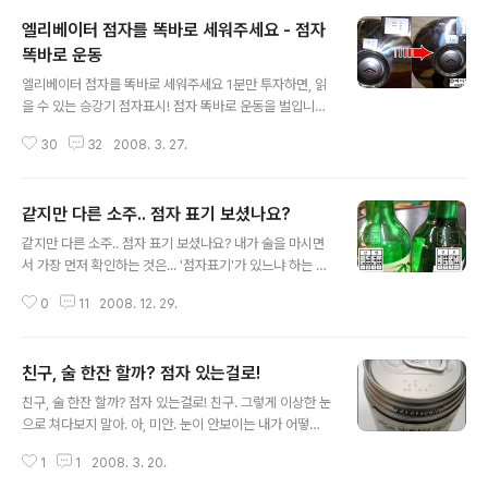
엘리베이터 점자를 똑바로 세워주세요 - 점자
똑바로 운동
글 내용
엘리베이터 점자를 똑바로 세워주세요 1분만 투자하면, 읽
을 수 있는 승강기 점자표시! 점자 똑바로 운동을 벌입니다
엘리베이터 버튼의 점자, 늘어나고 있긴 한데... 유심히 본
30
32
2008. 3. 27.
사람들은 알겠지만, 엘리베이터 버튼에는 점자가 함께 쓰
여있다. 이는 시각장애인들을 위한 표기인데, 완전히 강제
는 아니지만, 새로짓는 건물은 어김없이 점자 표기가 같이
같지만 다른 소주.. 점자 표기 보셨나요?
되어 있다. (장애인·노인·임산부등의편의증진보장에 관한
글 내용
법률 참조) 이는 장애인 복지가 늘어나고 있기 때문도 하지
같지만 다른 소주.. 점자 표기 보셨나요? 내가 술을 마시면
만, 점자 표기 버튼과 표기 안된 버튼을 따로 생산하는 것보
서 가장 먼저 확인하는 것은... '점자표기'가 있느냐 하는 것
다 점자가 들어간 것으로 통일하는 것이 여러면에서 저렴
이다. 술병의 점자 표기는 약종류의 점자표기와 더불어 '생
한 선택이 되기 때문이라고 한다. (이를 유니버설 디자인이
0
11
2008. 12. 29.
명'이 왔다갔다하는 일이 될 수도 있는 중요한 일이다. 그래
라고 하는데, 전에 썼던 점자 장난감 블록도 그 일종이다.)
서 이미, 맥주와 소주병의 점자 표기에 대한 글을 썼던 적이
그리고, 기존에 점자표기가 안..
있다. 친구, 술 한잔 할까? 점자 있는걸로! (미디어 한글로
친구, 술 한잔 할까? 점자 있는걸로!
2007.6.28) http://media.hangulo.net/397 그런데
글 내용
얼마전에 소주를 마시는데, 점자 표기가 바뀌어 있는 것을
친구, 술 한잔 할까? 점자 있는걸로! 친구. 그렇게 이상한 눈
눈치챘다. 그냥 놓아두면 모르는데.. 아직 더듬더듬 점자를
으로 쳐다보지 말아. 아, 미안. 눈이 안보이는 내가 어떻게
읽는 내 실력으로도 충분히 다름을 알아냈다. 원래 참이슬
이상한 눈으로 쳐다보는줄 아냐고? 그렇군. 하도 그런 말에
에는 '진로'라고 회사 명이 적혀 있다. 그런데, 이 참이슬에
1
1
2008. 3. 20.
익숙해져서 말이야. 다들 내가 앞을 못보게된 이후로는 너
는 '선양'이라고 적혀 있는 것이다. 난..