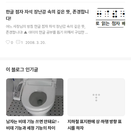
무 불쌍하게 봐서 말야. 하긴, 이해해. 나도 그랬거든. 나도
정말 앞이 캄캄했지. 이거 너무 멋진 표현인데? 정말 앞이
한글 점자 자석 장난감 속의 깊은 뜻, 존경합니
캄캄해진거야. 점점 희미해지다가, 어느 순간에 딱! 하고 꺼
져버린거야. 참 암담했어. 이렇게 살아야하나 낙담했지. 그
다!
글 내용
냥 죽어버릴까도 생각했어. 하지만, 그게 아니었어. 적어도
어느 사장님의 방침 한글 점자 자석 장난감 속의 깊은 뜻,
나는, 이 세상을 봤잖아. 내가 아는 아이는 한 번도 세상을
존경합니다! ▲ 아이의 한글 공부를 돕기 위해서 구입한 한
본 적이 없어. 그래도, 나보다 더 길도 잘다니고, 친구들과
글 자석 장난감 첫번째 편지 - 사장님, 이게 뭡니까? 사장님
재밌게 놀더군. 그리고, 난 다른 감각이 모두 살아 있잖..
0
1
2008. 3. 20.
께. 안녕하세요. 저는 한 아이의 아버지입니다. 아이가 한글
을 배울 나이가 되었기에, 마트에 나간김에 한글 자모를 냉
장고에 붙이면서 배울 수 있는 한글 자석놀이 장난감을 사
게 되었습니다. 사실, 꼭 사장님이 만드신 제품이 맘에 들어
서 산 것은 아니었어요. 그 마트에는 그 제품밖에 없더군요.
이 블로그 인기글
선택의 여지가 없었죠. 집에 오자마자 "엄마"와 "아빠"를
냉장고에 써 넣고 아이에게 공부를 시키려고 했지요. 그런
데, 이상했어요. 이거 불량품 아닙니까? ▲ 저 오톨도톨한
것은 무엇입니까? 매끈해야 할 표면에 이게 뭡니까? 혹시
한글과 숫자를..
남자는 비데 기능 쓰면 안돼요! -
지하철 표지판에 상·하행 방향 표
비데 기능과 세정 기능의 차이
시를 하자