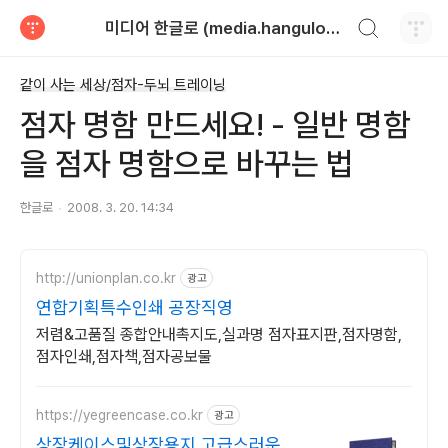
검색하기
미디어 한글로 (media.hangulo.net)
티스토리
같이 사는 세상/점자-두뇌 트레이닝
점자 명함 만드세요! - 일반 명함
을 점자 명함으로 바꾸는 법
한글로
2008. 3. 20. 14:34
http://unionplan.co.kr
광고
연합기획특수인쇄 공장직영
저렴&고품질 종합안내촉지도,실과명 점자표지판,점자명함,
점자인쇄,점자책,점자공보물
https://yegreencase.co.kr
광고
상장케이스및상장용지 고급스러운 차