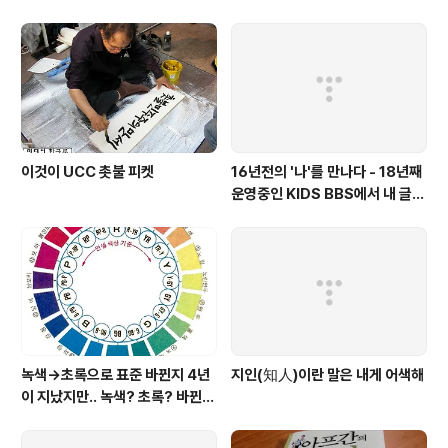
이것이 UCC 촛불 피켓
16년전의 '나'를 만나다 - 18년째
운영중인 KIDS BBS에서 내 글을
보니..
녹색→초록으로 표준 바뀐지 4년
지인(知人)이란 말은 내게 어색해
이 지났지만.. 녹색? 초록? 바뀐
색이름 혼란 여전