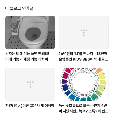
한다. 이명박 당선자의 경우는 "당선인 신분이 2개월로 짧
지만 외국 귀빈을 만날 때 의전상 필요해 준비하게 됐다"라
이 블로그 인기글
고 대변인이 말했다. [관련기사 : 당선인도 명함 있다… 대
선승리직후 이례적으로 만들어 [세계일보] 2008.1.25] 노
무현 대통령의 경우는 어떨까? " 주로 외국 귀빈들에게 보
낼 선물에 부착하거나, 의전용으로 국내외 귀빈들에게 주
는 것으로 알려졌다."..
남자는 비데 기능 쓰면 안돼요! -
16년전의 '나'를 만나다 - 18년째
비데 기능과 세정 기능의 차이
운영중인 KIDS BBS에서 내 글을
보니..
지인(知人)이란 말은 내게 어색해
녹색→초록으로 표준 바뀐지 4년
이 지났지만.. 녹색? 초록? 바뀐