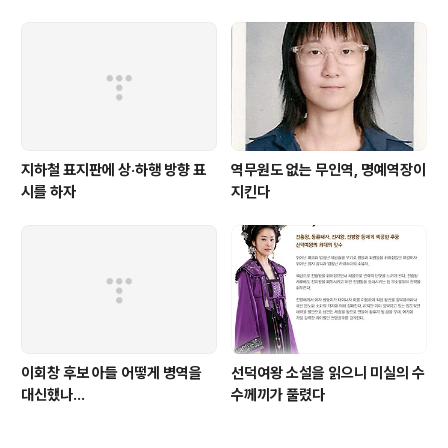
색이름 혼란 여전
지하철 표지판에 상·하행 방향 표
역무원도 없는 무인역, 명예역장이
시를 하자
지킨다
이회창 후보 아들 어떻게 병역을
선덕여왕 소설을 읽으니 미실의 수
대신했나...
수께끼가 풀렸다