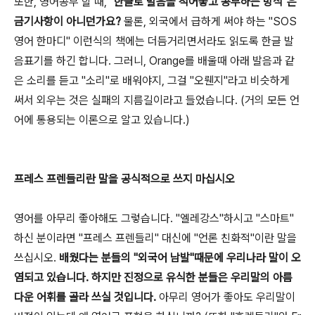
또한, 영어공부 할 때, "
한글로 발음을 적어놓고 공부하는 방식"은
금기사항이 아니던가요?
물론, 외국에서 급하게 써야 하는 "SOS
영어 한마디" 이런식의 책에는 더듬거리면서라도 읽도록 한글 발
음표기를 하긴 합니다. 그러니, Orange를 배울때 아래 발음과 같
은 소리를 듣고 "소리"로 배워야지, 그걸 "오뤤지"라고 비슷하게
써서 외우는 것은 실패의 지름길이라고 들었습니다. (거의 모든 언
어에 통용되는 이론으로 알고 있습니다.)
프레스 프렌들리란 말을 공식적으로 쓰지 마십시오
영어를 아무리 좋아해도 그렇습니다. "엘레강스"하시고 "스마트"
하신 분이라면 "프레스 프렌들리" 대신에 "언론 친화적"이란 말을
쓰십시오.
배웠다는 분들의 "외국어 남발"때문에 우리나라 말이 오
염되고 있습니다. 하지만 진정으로 유식한 분들은 우리말의 아름
다운 어휘를 골라 쓰실 것입니다.
아무리 영어가 좋아도 우리말이