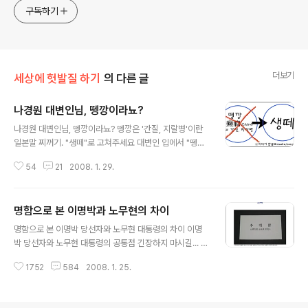
구독하기
더보기
세상에 헛발질 하기
의 다른 글
나경원 대변인님, 뗑깡이라뇨?
글 내용
나경원 대변인님, 뗑깡이라뇨? 뗑깡은 '간질, 지랄병'이란
일본말 찌꺼기. "생떼"로 고쳐주세요 대변인 입에서 "뗑
깡"이란 단어가 나오다니! 한나라당 홈페이지에 실린 나경
54
21
2008. 1. 29.
원 대변인의 논평을 잠깐 보자. 퇴임이 한 달도 남지 않은
대통령이 차기 정부가 할 일에 대해 시비를 걸며 이토록 나
라를 시끄럽게 하는 것은 어린아이가 땡깡쓰는 꼴이다. 노
명함으로 본 이명박과 노무현의 차이
대통령은 갖가지 이유를 들어가면서 신당의원들에게 반대
글 내용
를 위한 반대를 하라고 했는데 이것은 선동가의 모습과도
명함으로 본 이명박 당선자와 노무현 대통령의 차이 이명
같다. http://hannara.or.kr/hannara2/hparty/hparty
박 당선자와 노무현 대통령의 공통점 긴장하지 마시길... 무
_news_briefView.jsp?no=42636 2008.1.28 나경
슨 노선이 비슷하고 이런 이야기 아니다. 두 분 모두 "명함
원 대변인 논평 중에서 우리말 순화에 앞장서야 할 차기 여
1752
584
2008. 1. 25.
이 필요없는 사람"이다. 대한민국에서도 모를리 없고, 외국
당 대변인의 입에서 "땡깡"이란 단어가 나왔다. ..
에서 누구를 만난다면 "모르는 사람과 악수하면서 명함 주
고 받을 일"은 없다. 그렇지만, 의전상 명함을 만들었다고