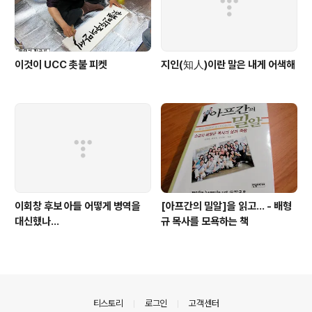
이것이 UCC 촛불 피켓
지인(知人)이란 말은 내게 어색해
이회창 후보 아들 어떻게 병역을
[아프간의 밀알]을 읽고... - 배형
대신했나...
규 목사를 모욕하는 책
의안내
티스토리
로그인
고객센터