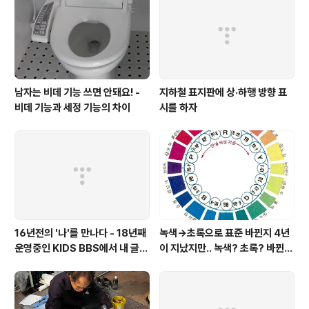
남자는 비데 기능 쓰면 안돼요! -
지하철 표지판에 상·하행 방향 표
비데 기능과 세정 기능의 차이
시를 하자
16년전의 '나'를 만나다 - 18년째
녹색→초록으로 표준 바뀐지 4년
운영중인 KIDS BBS에서 내 글을
이 지났지만.. 녹색? 초록? 바뀐
보니..
색이름 혼란 여전