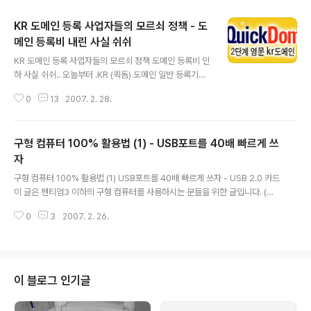
KR 도메인 등록 사업자들의 모르쇠 정책 - 도
메인 등록비 내린 사실 쉬쉬
글 내용
KR 도메인 등록 사업자들의 모르쇠 정책 도메인 등록비 인
하 사실 쉬쉬.. 오늘부터 .KR (퀵돔) 도메인 일반 등록기간
이제 co.kr이 아닌, abc.kr 같은 2차 도메인을 사용할 수
0
13
2007. 2. 28.
있게 되었다는 사실은 널리 알려져 있다. (http://www.qu
ickdom.kr/ 참조) 이미 정부 기관에서 1차로 등록했고, 오
늘 (2007.2.28) 2차로 .co.kr 이나 .pe.kr 을 가지고 있
구형 컴퓨터 100% 활용법 (1) - USB포트를 40배 빠르게 쓰
던 기존 kr 도메인 사용자들에 대한 "예비 등록자"를 발표
했다. (사실 조금 일찍 발표했지만, 공식 발표는 오늘로 되
자
글 내용
어 있다) 하지만, 이미 내가 등록한 도메인 등록 대행기관에
구형 컴퓨터 100% 활용법 (1) USB포트를 40배 빠르게 쓰자 - USB 2.0 카드
서는 계속해서 "미리 등록하라"는 메일을 보내왔다. 2월 2
이 글은 펜티엄3 이하의 구형 컴퓨터를 사용하시는 분들을 위한 글입니다. (펜
8일 발표 직후부터 바로 사용하도록 해주겠다는 것이었다.
티엄 4 초기 제품도 포함됩니다) * 저는 하드웨어 전문가가 아니라서 오류가 있
하지만, 어딘가 찜찜했..
0
3
2007. 2. 26.
을 수 있습니다만.. 제 경험에 의한 것이라서 큰 문제는 없을 것입니다. ^^ (USB
카드 더 단다고.. 시스템 폭발하지는 않습니다. ^^) 자원 재활용을 위해서 구형
컴퓨터를 폐기하지 않고 적당히 고쳐서 사용할 수 있는 방법을 제시 하고 있습
니다. ▲ USB 1.0 , USB 2.0 그게 뭐야? ▲ 만약 위와 같은 메시지를 한 번이
라도 본 적이 있다면, 이 글을 주의 깊게 보기 바란다. 요즘에는 웬만한 주변기기
이 블로그 인기글
는 USB 포트용으로 나오고 있다. 마우스, 키보드..