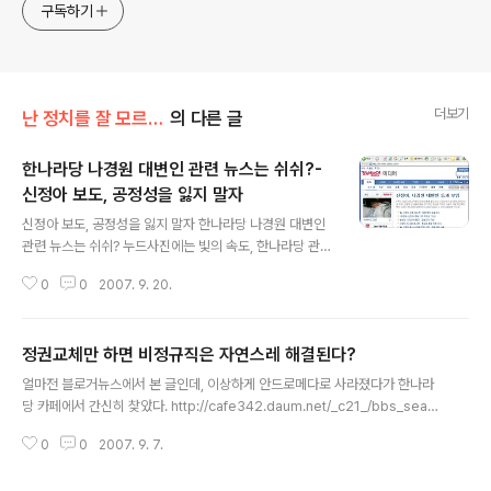
구독하기
더보기
난 정치를 잘 모르지만
의 다른 글
한나라당 나경원 대변인 관련 뉴스는 쉬쉬?-
신정아 보도, 공정성을 잃지 말자
글 내용
신정아 보도, 공정성을 잃지 말자 한나라당 나경원 대변인
관련 뉴스는 쉬쉬? 누드사진에는 빛의 속도, 한나라당 관련
설에는 거북이 걸음 며칠 전, 우리 모두를 경악케 했던 신정
0
0
2007. 9. 20.
아씨의 누드사진 파문은, 이미 전설속으로 흘러들어갔다.
언론사에 길이 남을 치욕이라고 생각한다. 바로 그 날, 조중
동 인터넷판은 어김없이 그 누드사진이 실린 신문을 사진
정권교체만 하면 비정규직은 자연스레 해결된다?
으로 찍거나 (이런 보도가 있다니 놀라웠다) 사진을 제공받
글 내용
아서 바로 자사 사이트 메인에 걸어주는 센스를 발휘했다.
얼마전 블로거뉴스에서 본 글인데, 이상하게 안드로메다로 사라졌다가 한나라
덕분에 이 소식을 재빨리 알리는데 큰 공을 세웠다. 그런데,
당 카페에서 간신히 찾았다. http://cafe342.daum.net/_c21_/bbs_searc
비난의 여론이 들끓자 메인에서 내리는 헤프닝도 있었다.
h_read?grpid=18x2c&fldid=Da4h&contentval=000ELzzzzzzzzz
하지만, 많은 블로거들의 캡처 사진에 이미 증거가 남아 버
0
0
2007. 9. 7.
zzzzzzzzzzzzzzzz&nenc=z4mPRPVStiySBcC5BZb7tg00&dataid
렸다. 정말 빛의 속도였다. 그리고, 신정아씨가 귀국한 이후
=889&fenc=ZV9FjdEI9qQ0&docid=CDaB69Oq 이명박, 비정규직 문
로는 '무엇을 먹고 싶어..