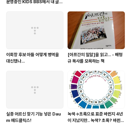
운영중인 KIDS BBS에서 내 글을
보니..
이회창 후보 아들 어떻게 병역을
[아프간의 밀알]을 읽고... - 배형
대신했나...
규 목사를 모욕하는 책
실종 어르신 찾기 기능 넣은 Dau
녹색→초록으로 표준 바뀐지 4년
m 애드클릭스!
이 지났지만.. 녹색? 초록? 바뀐
색이름 혼란 여전