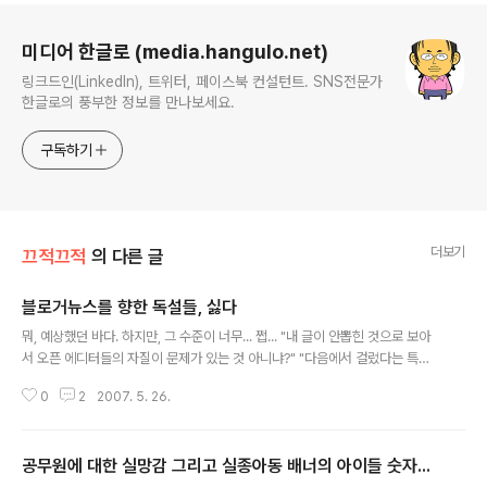
로그 정보
미디어 한글로 (media.hangulo.net)
링크드인(LinkedIn), 트위터, 페이스북 컨설턴트. SNS전문가
한글로의 풍부한 정보를 만나보세요.
구독하기
더보기
끄적끄적
의 다른 글
블로거뉴스를 향한 독설들, 싫다
글 내용
뭐, 예상했던 바다. 하지만, 그 수준이 너무... 쩝... "내 글이 안뽑힌 것으로 보아
서 오픈 에디터들의 자질이 문제가 있는 것 아니냐?" "다음에서 걸렀다는 특종
기사들도 내 글보다 못하던데, 그들도 문제가 있는 것 아니냐?" "이번에 특종이
0
2
2007. 5. 26.
랍시고 준 사람들 글 보니까, 기존에 블로거뉴스 하던 사람들이 많던데, 그거 어
차피 지네들끼리 해먹는거 아니냐?" "오픈에디터란 특권을 왜 주냐?" 뭐, 그럼
거꾸로... "그럼 누구한테 오픈에디터를 주면 당신의 불만이 사라질까요?" "그럼
공무원에 대한 실망감 그리고 실종아동 배너의 아이들 숫자...
어떤 글을 추천하면 당신의 불만이 사라질까요?" 하지만, 우린 답을 안다. 영원
글 내용