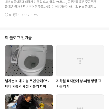
히 불평은 계속될 것이다. 그리고 정말 기분나쁜 소리들. 뭐, 기존 블로거뉴스에
매번 실종아동에 대해서 민원을 넣고, 글을 쓰다보니, 공무원들 혹은 준공무원
있던 사람은 다음이 훈련을 시켰느니, 뭐 그렇게 되었느니 하는 소..
들 혹은 국가 위탁 기관이란 곳들... 실망이 이만저만이 아니다. ▶ 실종아동 제
대로 찾자 (실종아동 사이트는 실종아동을 찾지 않는다)에 대한 글 읽기 (Click)
0
0
2007. 5. 26.
이유야 어찌되었건, 건국이래 국가는 '복지'에 신경을 쓰지 못했고, 많은 부분이
민간에서 이루어졌다. 우리가 흔히 아는 단체들은 모두 그렇게 만들어졌다. 외
국의 자본(?)에 의해서, 국내의 자본(?)에 의해서... 그리고, 이제 복지국가를 만
들겠다고 하려고하다보니.. 국가가 가진게 하나도 없는거다. 결국, 여태까지 잘
하던 단체들에게 많은 것을 "위탁운영"하는 모델을 가지게 되었다. 말 그대로,
이 블로그 인기글
"하청"이다. 하긴.. 경험도 없는 국가보다는 더 잘할 것이니... 하지..
남자는 비데 기능 쓰면 안돼요! -
지하철 표지판에 상·하행 방향 표
비데 기능과 세정 기능의 차이
시를 하자