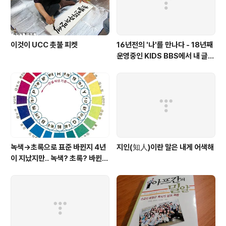
이것이 UCC 촛불 피켓
16년전의 '나'를 만나다 - 18년째
운영중인 KIDS BBS에서 내 글을
보니..
녹색→초록으로 표준 바뀐지 4년
지인(知人)이란 말은 내게 어색해
이 지났지만.. 녹색? 초록? 바뀐
색이름 혼란 여전