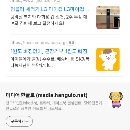
https://www.lge.co.kr
광고
텀블러 세척기 LG 마이컵 LG마이컵 무
상대여신청
탕비실 복지와 다회용 컵 실천, 2주 무상 대
여로 경험해 보고 결정하세요!
https://thedirectdonation.org
광고
1원도 빠짐없이, 곧장기부 1원도 빠짐
없이, 곧장
아이들에게 곧장! 수수료, 배송비 등 SK행복
나눔재단이 부담합니다.
로그 정보
미디어 한글로 (media.hangulo.net)
링크드인(LinkedIn), 트위터, 페이스북 컨설턴트. SNS전문가
한글로의 풍부한 정보를 만나보세요.
구독하기