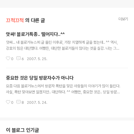
더보기
끄적끄적
의 다른 글
앗싸! 블로거특종.. 떨어지다..^^
글 내용
앗싸... 내 블로거뉴스에 글 올린 이후로, 가장 치열하게 글을 썼는데.. ^^ 역시,
강호의 힘은 대단했다. 어쨌든, 대단한 블로거들이 많다는 것을 실감. 나는 그
냥.. 가는거다. ^^ 목표가 블로거 특종이 아니고, 매일 4천명이 꾸준히 오는 사이
0
6
2007. 5. 25.
트로 잡은 이상... 가면 되지 뭐. 오늘도 간신히 목표 달성이다. ^^ 한글로.
중요한 것은 당일 방문자수가 아니다
글 내용
요즘 다음 블로거뉴스에서 방문자 폭탄을 맞은 사람들의 이야기가 많이 들린다.
사실, 폭탄 맞아보면 알겠지만.. 대단하다. ^^ 어쨌든, 중요한 것은.. 당일 방문자
수가 아니다. 메인에 오른다고 다 방문자수가 많은 것도 아니다. 주제에 따라서,
0
8
2007. 5. 24.
사안이 얼마나 통속적(?)인가에 따라서 다르다. 실종아동 관련 글은 메인에 커
다랗게 해줘도 하루에 1만명 넘기 힘들지만, 조금 야한(?)글은 10만명 금방이
다. 내 다음 블로그(http://blog.daum.net/wwwhangulo) 도 이번 주에는
방문자가 제법 늘었지만, 그리 많지는 않다. 내 다음 인사이드의 분석을 보면서
생각한 것... 중요한 것은 당일 방문자 수가 아니라, "꾸준히 방문하는 방문자
이 블로그 인기글
수"일것이다. 그리고, 그 방문자수를 어느정도 선에서 꾸준..