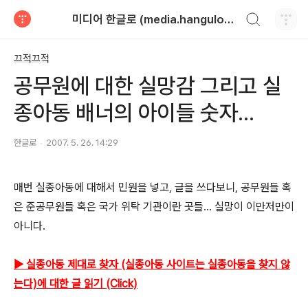
검색하기
미디어 한글로 (media.hangulo.net)
티스토리
끄적끄적
공무원에 대한 실망감 그리고 실
종아동 배너의 아이들 숫자...
한글로
2007. 5. 26. 14:29
매번 실종아동에 대해서 민원을 넣고, 글을 쓰다보니, 공무원들 혹
은 준공무원들 혹은 국가 위탁 기관이란 곳들... 실망이 이만저만이
아니다.
▶ 실종아동 제대로 찾자 (실종아동 사이트는 실종아동을 찾지 않
는다)에 대한 글 읽기 (Click)