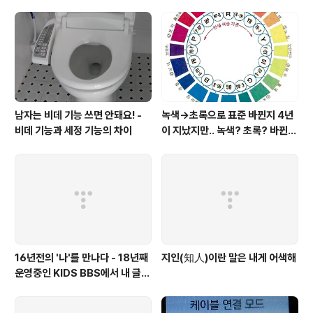
남자는 비데 기능 쓰면 안돼요! -
녹색→초록으로 표준 바뀐지 4년
비데 기능과 세정 기능의 차이
이 지났지만.. 녹색? 초록? 바뀐
색이름 혼란 여전
16년전의 '나'를 만나다 - 18년째
지인(知人)이란 말은 내게 어색해
운영중인 KIDS BBS에서 내 글을
보니..