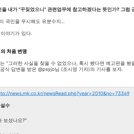
것을 내가 "꾸짖었으니" 관련업무에 참고하겠다는 뜻인가? 그럼 
리 국민을 무시해도 유분수지...
뒷이야기가 있다.
의 처음 변명
 "그러한 사실을 찾을 수 없었으나, 혹시 봤다면 예고편을 봤을
식 답변을 받은 @psyjo님 (조시영 기자)의 기사를 보자.
ttp://news.mk.co.kr/newsRead.php?year=2010&no=73349
구설수
타 보셨나요?"