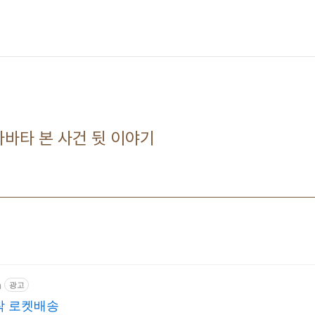
아바타 본 사건 뒷 이야기
m
광고
착 로켓배송