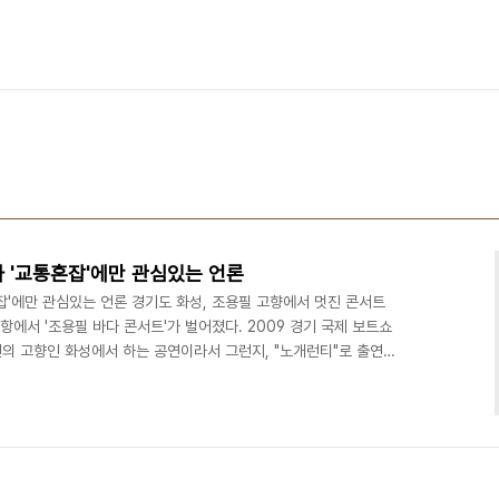
과 '교통혼잡'에만 관심있는 언론
잡'에만 관심있는 언론 경기도 화성, 조용필 고향에서 멋진 콘서트
곡항에서 '조용필 바다 콘서트'가 벌어졌다. 2009 경기 국제 보트쇼
의 고향인 화성에서 하는 공연이라서 그런지, "노개런티"로 출연했
 팬클럽 '미지의 세계'에 소개된 '꿈의요정'님의 레퍼토리 설명글에 의
009년 6월 3일 전곡항 레퍼토리 1.해바라기 2.마도요 3.일성 4.단
와요 부산항에 7.고추잠자리 8.바람의 노래 9.어제 오늘 그리고 10.나
속의 재회 13.태양..