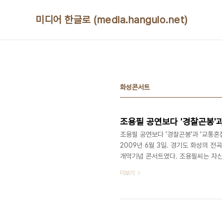
본문 바로가기
미디어 한글로 (media.hangulo.net)
화성콘서트
조용필 공연보다 '경찰곤봉'
조용필 공연보다 '경찰곤봉'과 '교통혼
2009년 6월 3일. 경기도 화성의 전
개막기념 콘서트였다. 조용필씨는 자신
다. 공연은 환상, 그 자체였다. 조용필
더보기
하면 아래와 같은 순서로 진행되었다. 2
발머리 5.미지의 세계 -멘트- 6.돌아
는 너 좋아 11.그대를 사랑해 12.추억 