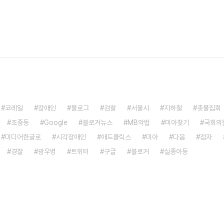
코레일
장애인
블로그
검찰
서울시
지하철
촛불집회
조중동
Google
블로거뉴스
MB악법
미아찾기
국회의
미디어한글로
시각장애인
애드클릭스
미아
다음
점자
경찰
광우병
트위터
구글
블로거
실종아동