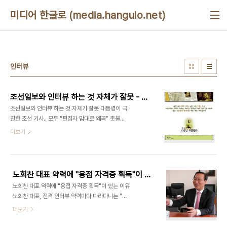
본문 바로가기
미디어 한글로 (media.hangulo.net)
인터뷰
조선일보와 인터뷰 하는 것 자체가 잘못 - 촛불 2주년 왜곡한 조선일보
조선일보와 인터뷰 하는 것 자체가 잘못 대통령이 극
찬한 조선 기사.. 모두 "편집자 맘대로 왜곡" 촛불집
회. MB덕분에 일어났던 전 세계가 놀란 그 국민저항.
더보기
하지만.. MB는 스스로 두 번이나 사과 성명을 내고,
청와대 뒷산에서 그 멀리서 부르는 노랫소리를 들었
다가 거짓말까지 하시면서 감동의 물결을 일으키려
애쓰셨던 분의 모습 치고는 요즘 참 당당하시다. 촛불
노회찬 대표 약력에 "용접 자격증 획득"이 있는 이유
이 무서워서 물대포까지 쏘라고 지시했던 분이, 지금
노회찬 대표 약력에 "용접 자격증 획득"이 있는 이유
은 그거 별거 아니었고, 바보같은 국민 몇명이 인터넷
노회찬 대표, 전격 인터뷰 약력마다 따라다니는 "용
에 속아서 그랬다는 식으로 몰아붙인다. (그래. 그래
접기능사 2급 자격" 왤까? 지난 2009년 4월 13일
더보기
서 미국은 그때 촛불이 요구했던대로 넘어지는 소 도
자 (755호) 한겨레 21 잡지를 보면, 진보신당 노회
축도 금지했지. 미국도 인터넷에 속은거 맞지?) 역시,
찬 대표의 인터뷰가 실렸다. 약력이 참 재밌는데,