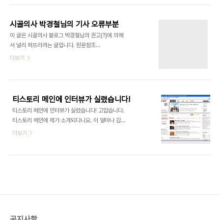
위기만 모면하면 달라지는 우리네 못난 정치인의 대
1982년 "전기 용접 기능사 2급 자격 취득"이라고
장스러운 모습을 잘 보여주고 계셔서 뿌듯하..
되어있다. 당 대표의 경력치고는 참 희한한 경력이고,
시골의사 박경철님의 기사 오류부분
굳이 그것을 내세운 이유는 무엇일까? ▲ 한겨레 21
이 글은 시골의사 블로그 박경철님의 권고(?)에 의해
에 나온 노회찬 진보신당 대표 약력. "전기용접기능
서 널리 퍼뜨리려는 글입니다. 원문참조
사 2급 자격 획득"이 들어있다. 지난 4월 14일 진보
http://blog.naver.com/donodonsu/100055877035
더보기
신당 당사에서 직접 노회찬 대표를 만나서 그 자세한
제목 : 기사 오류 부분 (2008.10.17) 어제날짜 중앙
이야기를 들을 수 있었다. 굳이 몇 주가 지나서 글을
일보 인터넷판에 실린 '시골의사 증시 바닥 아니다...'
쓰는 가장 큰 이유는, 바로 선거법 때문이다. 선거운
제하의 인터뷰는 인터뷰 시점이 어제가 (9월 16일)
동 기간 전에는 당연히 금..
아닙니다. 지난주 초에 한 인터뷰로 어쩌면 바로 어제
티스토리 메인에 인터뷰가 실렸습니다!
와 같은 상황이 벌어질까 우려한 얘기였고 '어제 패닉
티스토리 메인에 인터뷰가 실렸습니다! 고맙습니다.
상황에서 주식시장 바닥 아니다라는 말'은 한 적이 없
티스토리 메인에 제가 소개되다니요. 이 얼마나 감동
습니다. 전체적인 논지는 '현 시점에서는 아무도 모른
적인 일입니까. ^^ 그 현장을.. 아래 그림으로 보여드
더보기
다'가 정답이라고 한 것이라고 이해하시면 됩니다. 이
립니다. ^^ 물론 www.tistory.com 에 가시면 보실
미 오프라인에서 발매된 이코노미스트는 주간지라
수 있습니다. (2008년 6월 5일 현재입니다. ^^) 최
인터뷰는 거의 열흘 전에 이루어졌고 닷컴 판에서 그
종 글은 http://thereal.tistory.com/54 에서 보
걸 묘한 타이..
실 수 있습니다. 티스토리 관계자 여러분, 그리고 미
디어 한글로를 꾸준히 찾아주신 여러분께 감사드립
니다. 열심히 하겠습니다. 미디어 한글로 ← 구독하
시면 편해요~ 2008.6.5. media.hangulo.net
공지사항