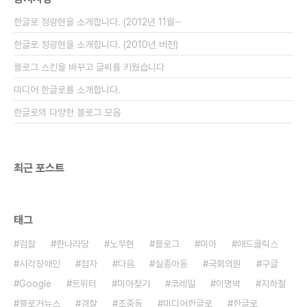
한글로 정광현을 소개합니다. (2012년 11월⋯
한글로 정광현을 소개합니다. (2010년 버전)
블로그 스킨을 바꾸고 글씨를 키웠습니다
미디어 한글로를 소개합니다.
한글로의 다양한 블로그 모음
최근 포스트
태그
검찰
한나라당
노무현
블로그
미아
애드클릭스
시각장애인
점자
다음
실종아동
국회의원
구글
Google
트위터
미아찾기
코레일
이명박
지하철
블로거뉴스
경찰
조중동
미디어한글로
한글로