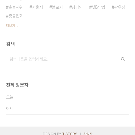
촛불시위
서울시
블로거
장애인
MB악법
광우병
촛불집회
더보기
검색
전체 방문자
오늘
어제
DESIGN BY
TISTORY
관리자