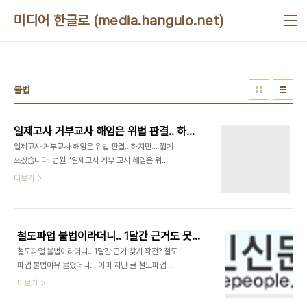
본문 바로가기
미디어 한글로 (media.hangulo.net)
불법
일제고사 거부교사 해임은 위법 판결.. 하지만...
일제고사 거부교사 해임은 위법 판결.. 하지만... 짧게
쓰겠습니다. 법원 "일제고사 거부 교사 해임은 위법"
[연합뉴스] 2009.12.31
더보기
http://media.daum.net/society/others/view.html?
cateid=1067&newsid=20091231104707778&p=yonhap
[일부발췌] 재판부는 "이 사건 이전ㆍ이후 일제고사
감독을 거부하거나 일제교사를 반대하는 가정통신문
철도파업 불법이라더니.. 1달간 근거도 못찾아?
을 발송하는 등의 행위를 한 교사들에 대해 견책∼정
철도파업 불법이라더니.. 1달간 근거 찾기 작전? 철도
직3월의 징계가 내려지는 등 다른 경우와 비교해볼
파업 불법이유 물었더니... 이미 지난 글 철도파업 불
때 해임은 지나치게 무거워 형평에 반하고 징계권 남
법 이유 물었더니, 2주 기다리면 알려줄게?
더보기
용에 해당한다"고 밝혔다. 또 "이들 교사의 행위가 교
(http://media.hangulo.net/1011. 2009.12.9
육청이 징계 근거로 든 `성적 조작 또는 성적 관련 비
한글로)에서 밝혔듯이, 나는 양측의 의견을 듣기위해