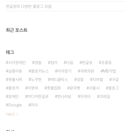
한글로의 다양한 블로그 모음
최근 포스트
태그
시각장애인
경찰
점자
다음
한글로
조중동
실종아동
블로거뉴스
미아찾기
국회의원
MB악법
촛불시위
노무현
애드클릭스
검찰
지하철
구글
블로거
이명박
촛불집회
광우병
서울시
블로그
장애인
미디어한글로
한나라당
트위터
코레일
Google
미아
더보기