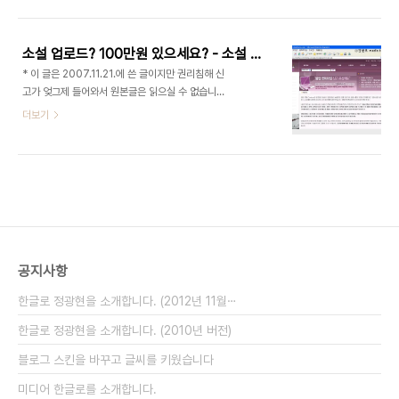
투표 위법 신문법 심의표결권 침해 인정 신문법 권한
누구 말이 맞나? 이에 대해서는 자세한 설명이 되어
침해 7:2 인정 신문법 무효 청구는 기각 ㅠㅠ 방송법
있는 기사가 있다. [노동 현안 새 국면..
방송법 심의토론 생략 적법 (다섯명) 방송법 일사부
소설 업로드? 100만원 있으세요? - 소설 업로드 하다간 큰 코 다친다
재의 위배 심의 표결권 심의표결권 6:3 침해 인정 방
* 이 글은 2007.11.21.에 쓴 글이지만 권리침해 신
송법 무효청구 7:2 기각 IPTV법 IPTV법 심의표결
고가 엊그제 들어와서 원본글은 읽으실 수 없습니다.
권 침해 4:5 기각 이미 알던 이야기.. 이미 오전부터
그래서 문제가 된 부분을 삭제하고 다시 올립니다. 이
더보기
트위터에는 미디어법 관련 헌재 판결이 기각으로 나
글에는 어떤 당사자를 나타나는 문구가 없음을 밝힙
왔다는 소리가 돌았다. 보수 언론측의 정보보고에서
니다. 소설 업로드? 100만원 있으세요? 소설 업로드
돌았다는 이 소식은 날개를 달고 퍼져나갔다. 그리고
하다간 큰 코 다친다 한때 뒤흔들었던 영파라치 영화
오후 2시... 이건 뭔가? 모두..
를 정당한 대가 없이 다운 받아서 보는 것은 불법이
다. (웹하드 사용료 말고!) 이 사실은 누구나 안다. 그
렇지만, 많이들 몰래 몰래 다운 받는다. 한때, 영파라
치 란 것이 성행했는데, 아직도 여전하다. ▲ 영파라
치를 운영하는 시네티즌
공지사항
http://www.cinetizen.com/MOVIE_YOUNGPA/Youngparachi_Main.ASP
영파라치에겐 건당 1만원의 포상금을, 위반자에게
한글로 정광현을 소개합니다. (2012년 11월⋯
는..
한글로 정광현을 소개합니다. (2010년 버전)
블로그 스킨을 바꾸고 글씨를 키웠습니다
미디어 한글로를 소개합니다.