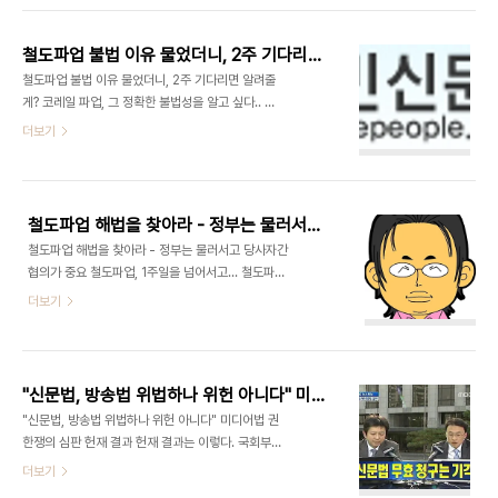
위'에 해당한다고 단정하기도 어렵다"고 덧붙였다..
서 "국민권익을 위해 불철주야 애쓰시는" 이재오 위
원장의 국민신문고에 정식으로 질문을 드렸다. 12월
철도파업 불법 이유 물었더니, 2주 기다리면 알려줄게?
1일에 질문한 이것은 12월 17일까지 답변을 준다고
철도파업 불법 이유 물었더니, 2주 기다리면 알려줄
되어 있었다. 이미 여러부처 장관들까지 나와서 정규
게? 코레일 파업, 그 정확한 불법성을 알고 싶다.. 그
방송 중단해가면서 기자회견까지 한 사안인데, 불법
런데.. 얼마전 코레일(한국철도공사)의 파업을 보면
더보기
여부조차 국민에게 공개못할 속 사정은 무엇인지 궁
서, 한 가지 궁금한 점이 생겼다. 노조측에서는 '합법
금했다. 다시 2주 연장, 결국 1달간 불법 근거 찾기
적인 파업'이라고 주장하고, 정부쪽에서는 수많은 장
대작전? 그런데, 12월 17일이 되자, 문자 메시지 하
관들이 나서서 '불법'이라고 이야기를 했기 때문이다.
나가 날아왔다. "민원의..
한 가지 사안에 대해서 이렇게 갈리는 것은 좀 이해가
철도파업 해법을 찾아라 - 정부는 물러서고 당사자간 협의하라
가지 않았다. 촛불집회때는 불법이냐 아니냐를 따지
철도파업 해법을 찾아라 - 정부는 물러서고 당사자간
는 것이 좀 달랐다. 정당한 집회마저도 막을 수 있는
협의가 중요 철도파업, 1주일을 넘어서고... 철도파업
초 헌법적 권력이 경찰에게 있기 때문에, 불법이냐 아
이 1주일을 넘어서면서, 상당히 많은 잡음이 들려오
더보기
니냐는 어차피 경찰의 판단에 달렸다. 물론, 지금은
고 있다. 대부분의 언론들이 자세한 설명도 없이 그저
대법원장이 되신 어느 분의 입김도 많이 작용해서, 수
"파업해서 불편하다"는 식의 뉴스만을 내보내고 있
많은 사람들이 '전과자(벌금형도 전과에 해당)'가 되
고, 정부는 "뉴스속보"로까지 편성될 정도의 내용도
었다. 그런데, 철도노조의 파업은 좀..
별로 없는 담화문까지 발표했다. 그리고 다시 "불법
"신문법, 방송법 위법하나 위헌 아니다" 미디어법 권한쟁의 심판 헌재 결과
파업"이란 단어를 계속 강조했다. 이상한 부분은, 민
"신문법, 방송법 위법하나 위헌 아니다" 미디어법 권
주노총 등에서 내어 놓는 보도자료에는 "합법적인 파
한쟁의 심판 헌재 결과 헌재 결과는 이렇다. 국회부의
업인데 정부가 무리하게 막으려 한다"는 내용도 포함
장에 대한 심판 청구는 부적법 신문법 신문법 제안 취
더보기
되어 있다는 것이다. 예전같으면 "불법이긴 한데.. 어
지 설명 생략 적법 신문법 질의 토론 생략 위법 대리
쩔 수 없었다" 정도였는데, 이상했다. 합법과 불법,