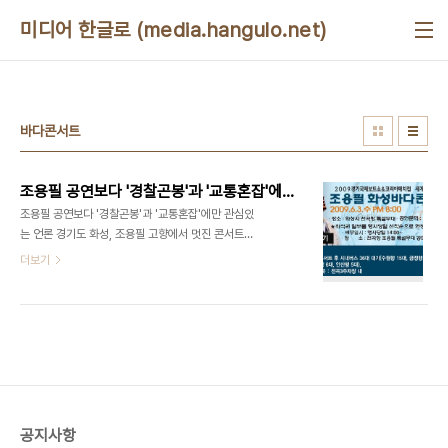
본문 바로가기
미디어 한글로 (media.hangulo.net)
바다콘서트
조용필 공연보다 '경찰곤봉'과 '교통혼잡'에만 관심있는 언론
조용필 공연보다 '경찰곤봉'과 '교통혼잡'에만 관심있
는 언론 경기도 화성, 조용필 고향에서 멋진 콘서트
2009년 6월 3일. 경기도 화성의 전곡항에서 '조용
더보기
필 바다 콘서트'가 벌어졌다. 2009 경기 국제 보트
쇼 개막기념 콘서트였다. 조용필씨는 자신의 고향인
화성에서 하는 공연이라서 그런지, "노개런티"로 출
연했다. 공연은 환상, 그 자체였다. 조용필 팬클럽 '미
지의 세계'에 소개된 '꿈의요정'님의 레퍼토리 설명글
에 의하면 아래와 같은 순서로 진행되었다. 2009년
6월 3일 전곡항 레퍼토리 1.해바라기 2.마도요 3.일
성 4.단발머리 5.미지의 세계 -멘트- 6.돌아와요 부
공지사항
산항에 7.고추잠자리 8.바람의 노래 9.어제 오늘 그