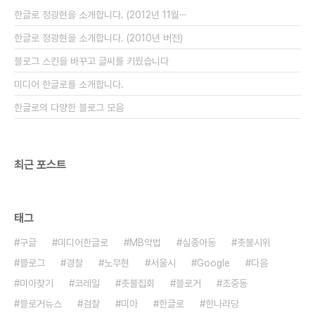
리고 10.나는 너 좋아 11.그대를 사랑해 12.추억 속
한글로 정광현을 소개합니다. (2012년 11월⋯
의 재회 13.태양..
한글로 정광현을 소개합니다. (2010년 버전)
블로그 스킨을 바꾸고 글씨를 키웠습니다
미디어 한글로를 소개합니다.
한글로의 다양한 블로그 모음
최근 포스트
태그
구글
미디어한글로
MB악법
실종아동
촛불시위
블로그
경찰
노무현
서울시
Google
다음
미아찾기
코레일
촛불집회
블로거
조중동
블로거뉴스
검찰
미아
한글로
한나라당