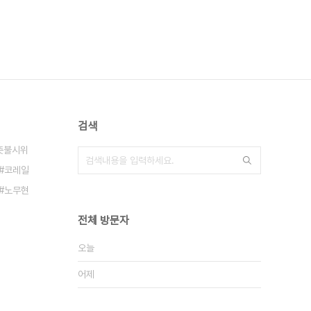
검색
촛불시위
코레일
노무현
전체 방문자
오늘
어제