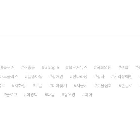
블로거
조중동
Google
블로거뉴스
국회의원
경찰
애드클릭스
실종아동
장애인
한나라당
점자
시각장애인
글로
지하철
구글
미아찾기
서울시
촛불집회
한글로
블로그
이명박
다음
광우병
미아