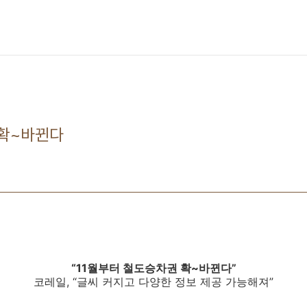
 확~바뀐다
“11월부터 철도승차권 확~바뀐다”
코레일, “글씨 커지고 다양한 정보 제공 가능해져”