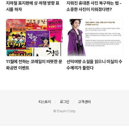
지하철 표지판에 상·하행 방향 표
지워진 휴대폰 사진 복구하는 법 -
시를 하자
소중한 사진이 지워졌다면?
11월에 전하는 코레일의 따뜻한 문
선덕여왕 소설을 읽으니 미실의 수
화공연 이벤트
수께끼가 풀렸다
의안내
티스토리
로그인
고객센터
© Daum Corp.