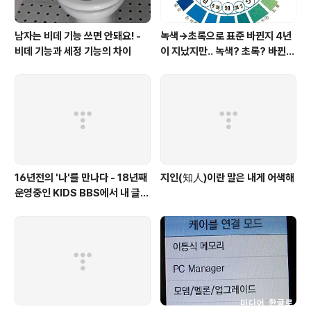
남자는 비데 기능 쓰면 안돼요! -
녹색→초록으로 표준 바뀐지 4년
비데 기능과 세정 기능의 차이
이 지났지만.. 녹색? 초록? 바뀐
색이름 혼란 여전
16년전의 '나'를 만나다 - 18년째
지인(知人)이란 말은 내게 어색해
운영중인 KIDS BBS에서 내 글을
보니..