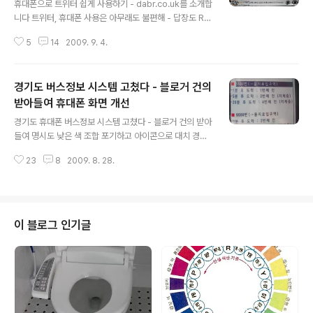
휴대폰으로 트위터 쉽게 사용하기 - dabr.co.uk를 소개합
니다 트위터, 휴대폰 사용은 아무래도 불편해 - 답장도 RT
도 힘들어 지난 글 2009/08/25 - 한국에서 휴대폰으로
5
14
2009. 9. 4.
트위터 접속하기 저번 글에서 소개한대로, 나는 트위터를
밖에서 사용할 때는 휴대폰을 사용한다. 그런데, www.twi
tter.com 은 휴대폰 전용이 아니라서 아주 불편하다. 물
경기도 버스정보 시스템 고쳤다 - 블로거 건의
론, m.twitter.com 이라는 모바일 전용 페이지가 있긴 하
지만, 아무래도 내 휴대폰에서는 열리지 않았다. 그도 그럴
받아들여 휴대폰 화면 개선
글 내용
것이 컴퓨터에서도 twitter.com도 가끔은 몇번을 다시보
경기도 휴대폰 버스정보 시스템 고쳤다 - 블로거 건의 받아
기 해야 나타나는 경우도 있다. m.twitter.com 이 접속되
들여 명시도 낮은 색 조합 포기하고 아이콘으로 대치 경기
면 그곳으로 접속해서 보면 훨씬 수월하다. (그냥 웹 브라우
도 휴대폰 인터넷용 버스정보 시스템 경기도 휴대폰 버스
저에서도 접속이 가능하다. 그래서 접속 ..
23
8
2009. 8. 28.
정보 시스템은 ARS (1688-8031)로도 가능하지만, 휴대
폰 전용 인터넷 4247+인터넷 접속(Oz버튼 등)으로도 이
용 가능하다. 이미 나는 이를 서울을 출퇴근하는 사람들이
잘 활용할 수 있는 안내문을 썼다. 경기도 버스, 서울에서
도착정보 알아내기 (ARS, 휴대폰 인터넷, OZ 등 활용) 20
이 블로그 인기글
08.12.29 http://media.hangulo.net/684 그리고, 1차
로 업그레이 된 것에 대해서도 분석했다. 경기도 휴대폰 버
스정보 서비스 좋아졌네 - 많이 업그레이드 된 경기 버스
정보 시스템 2009/03/21 http://me..