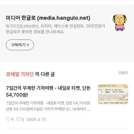
로그 정보
미디어 한글로 (media.hangulo.net)
링크드인(LinkedIn), 트위터, 페이스북 컨설턴트. SNS전문가
한글로의 풍부한 정보를 만나보세요.
구독하기
더보기
코레일 기자단
의 다른 글
7일간의 무제한 기차여행 - 내일로 티켓, 단돈
54,700원!
글 내용
7일간의 무제한 기차여행 - 내일로 티켓, 단돈 54,700원!
단돈 54.700원에 5일간 기차가 무제한! 단.. 18세에서 2
4세까지만! 무조건 배낭매고 떠날 일이다. 6만원도 안되는
9
5
2009. 6. 17.
54,700원에 5일간 새마을호 뿐만 아니라 누리로(기존 무
궁화호 대체 열차), 통근열차의 자유석, 입석을 자유이용 할
수 있다. 단, 만18세부터 24세까지의 청소년에게만 해당