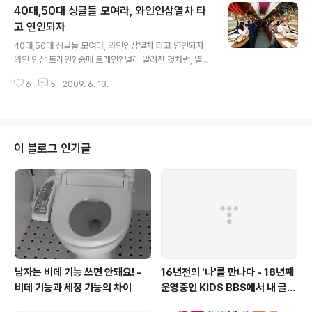
40대,50대 싱글들 모여라, 와인인삼열차 타
된다. 코레일의 "내일로(Rail로)" 티켓이다. ▲ 젊다면, 떠
나라! 7일간 무제한 열차여행, 내일로 티켓 젊다면, 도전하
고 연인되자
글 내용
라. 모르면.. 커뮤니티나 가이드북(매뉴얼)을 활용하라! 이
40대,50대 싱글들 모여라, 와인인삼열차 타고 연인되자
건 정말.. 땅을 치고 통곡할 노릇이다. '돈이 많이 들어서..'
와인 인삼 트레인? 중매 트레인? 널리 알려진 것처럼, 열차
국내 여행을 주저했던 이들이 있다면, 절호의 찬스다. 해외
를 타고 와인 시음, 와인 족욕, 인삼 산지 방문 등 와인과 인
'거지' 배낭여행 하듯이 고생할 준비만 ..
6
5
2009. 6. 13.
삼에 대한 이벤트로 가득 차 있는 '와인 인삼 트레인'은 아
주 색다른 테마 열차다. [와인 인삼 트레인 관련 정보 : 링크
] 그런데, 이 열차에 더 재밌는 "기능"이 추가된 열차가 출
발한다고 한다. 이름하여 "해피투게더, 4050 싱글열
차"다. 바로 40대와 50대 싱글 남녀들을 이 와인 인삼 열
이 블로그 인기글
차에 태우고 가면서 "사랑의 작대기"를 하는 열차다. 젊은
이들을 대상으로 한 이런 테마 열차는 여러번 봤지만, 중장
년을 대상으로 한 시도는 처음인 듯 하다. 그런데, 이 열차
가 벌써 다섯번째랜다. 역시, 내 관심밖이라서 그런가? ^^
..
남자는 비데 기능 쓰면 안돼요! -
16년전의 '나'를 만나다 - 18년째
비데 기능과 세정 기능의 차이
운영중인 KIDS BBS에서 내 글을
보니..