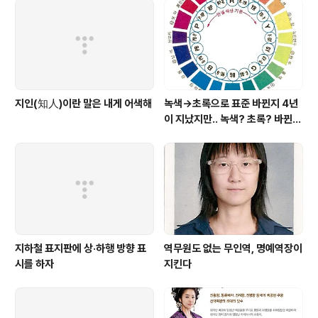
지인(知人)이란 말은 내게 어색해
녹색→초록으로 표준 바뀐지 4년
이 지났지만.. 녹색? 초록? 바뀐
색이름 혼란 여전
지하철 표지판에 상·하행 방향 표
역무원도 없는 무인역, 명예역장이
시를 하자
지킨다