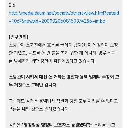
2.6
http://media.daum.net/society/others/view.html?cateid
=1067&newsid=20090206081503742&p=imbc
[일부발췌]
소방관이 소화전에서 호스를 끌어다 줬지만, 이건 경찰이 요청
한 거였고, 물포를 쏜 건 불을 끄기 위한 게 아니라 망루 설치
를 방해하기 위한 경찰의 작전이었다고 했습니다.
소방관이 시켜서 대신 쏜 거라는 경찰과 용역 업체의 주장이 모
두 거짓으로 드러난 겁니다.
그런데도 검찰은 용역업체 직원과 경찰 모두 처벌할 수 없다고
결론을 내린 것으로 알려졌습니다.
검찰은 "
행정법상 행정의 보조자로 동원됐다
"는 논리를 들고