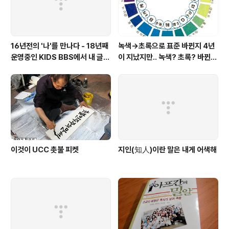
16년전의 '나'를 만나다 - 18년째
녹색→초록으로 표준 바뀐지 4년
운영중인 KIDS BBS에서 내 글을
이 지났지만.. 녹색? 초록? 바뀐
보니..
색이름 혼란 여전
이것이 UCC 촛불 피켓
지인(知人)이란 말은 내게 어색해