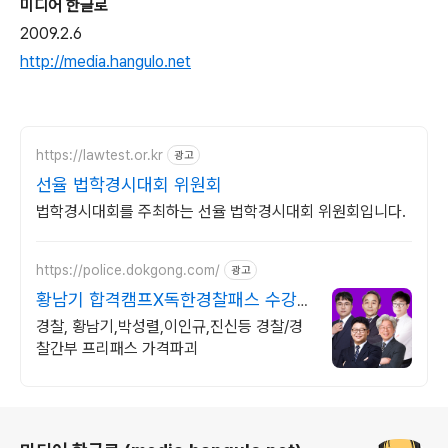
미디어 한글로
2009.2.6
http://media.hangulo.net
https://lawtest.or.kr
광고
선율 법학경시대회 위원회
법학경시대회를 주최하는 선율 법학경시대회 위원회입니다.
https://police.dokgong.com/
광고
황남기 합격캠프X독한경찰패스 수강
생 2명중 1명 합격!
경찰, 황남기,박성렬,이인규,진신등 경찰/경
찰간부 프리패스 가격파괴
로그 정보