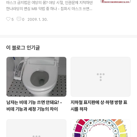
마스크 금지법은 여당의 꿈? 야당 시절, 인권문제 지적하던
이름이 될 것같은 기분이다. 참 착찹하다. 그리고 서글프다.
한나라당의 변심 MB 악법 중 하나 - 집회시 마스크 쓰면
경찰청장은 어차피 우리 서민과는 별 관련도 없던 사람인
잡아간다? 이미 알려졌듯이, 이번 이명박 한나라당 정부가
데, 어떻게 하다가 이렇게 '가깝게' 되었는지... 인생 역정이
5
0
2009. 1. 30.
열심히 밀고 있는 "악법" 중의 하나가 "마스크 방지법"이
참으로 애닯다. 거..
다. 듣기에는 참 우습게 들리지만, 이 법은 이번에 처음 나
온 법이 아니다. 참여정부때 이미 두 번에 걸쳐서 논의 되었
다. 국회 회기로 치면, 16대와 17대 모두 논의 된 셈이다.
그게 또 18대 국회에서 논의되고 있는데, 문제는 그동안
이 블로그 인기글
"공수교체"가 있었다는 점이다. 이미 참여정부 시절, 여당
과 야당이 합심했던 법? 조금만 거슬러 올라가자. 2006년
10월에 이상열 의원(당시 민주당) 등 13인 (한나라당 포
함)이 제출한 "집회 및 시위에 관한 법률 일부개정 법률
안"에는..
남자는 비데 기능 쓰면 안돼요! -
지하철 표지판에 상·하행 방향 표
비데 기능과 세정 기능의 차이
시를 하자