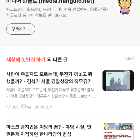
미디어 한글로 (media.hangulo.net)
링크드인(LinkedIn), 트위터, 페이스북 컨설턴트. SNS전문가
한글로의 풍부한 정보를 만나보세요.
구독하기
더보기
세상에 헛발질 하기
의 다른 글
사람이 죽을지도 모르는데, 무전기 꺼놓고 뭐
했을까? - 김석기 서울 경찰청장의 직무유기
글 내용
사람이 죽을지도 모르는데, 무전기 꺼놓고 뭐했을까? 김석
기 서울 경찰청장의 직무유기 경찰청장 이름을 모르던 시
절이 좋았다 역사상 가장 유명했던 경찰청장은 어린이도
322
64
2009. 2. 5.
모두 아는 '어청수' 전 총장이다. 세상에! 대통령도 아니고
국무총리도 아닌데, 그 이름이 그렇게 유명해질 줄이야! 몇
만명이 모여서 '어청수 물러가라'를 외치고, 스님들이 '어청
마스크 금지법은 여당의 꿈? - 야당 시절, 인
수 사과하라'를 외치게 만들었던 그런 경찰청장... 이름을
모르던 시절이 더 좋았다. 그리고 이제 새롭게 '김석기'라는
권문제 지적하던 한나라당의 변심
글 내용
이름이 오르내린다. 또다시 어린이들까지도 들먹일 유명한