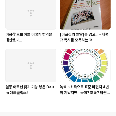
이회창 후보 아들 어떻게 병역을
[아프간의 밀알]을 읽고... - 배형
대신했나...
규 목사를 모욕하는 책
실종 어르신 찾기 기능 넣은 Dau
녹색→초록으로 표준 바뀐지 4년
m 애드클릭스!
이 지났지만.. 녹색? 초록? 바뀐
색이름 혼란 여전