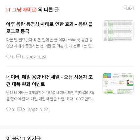
더보기
IT 그냥 재미로
의 다른 글
야후 음란 동영상 사태로 인한 효과 - 음란 블
로그로 등극
글 내용
다른 말 필요없다. 며칠 전에 쓴 글 야후 (Yahoo) 음란 동
영상 사태가 증명하는 것 이란 글 덕분에, 내 블로그는 연일
"음란 동영상"이란 키워드로 들어온 분들로 문전성시를 이
1
1
2007. 3. 24.
루고 있다. 순위 개수 키워드명 1. 518 음란동영상보기 2.
307 음란동영상보기 3. 75 음란동영상 4. 30 야후음란
5. 26 야후음란동영상보기 6. 20 동영상 7. 10 야후음란
네이버, 메일 용량 바겐세일 - 으뜸 사용자 조
동영상 7. 10 야후동영상보기 8. 8 음란 동영상 9. 7 야후
동영상보기 10. 6 야후음란동영상보기 11. 5 야후동영상 1
건 대폭 완화 이벤트
글 내용
1. 5 애드클릭스 11. 5 성인방송 12. 4 성인ucc 12. 4 성
원래 네이버는 3개월간에 1800 네이버 포인트(마일리지)
인 동영상 12. 4 야후음란동영상 보기 12. 4 야후 음란 동
를 쌓아야 한다. 매일 매일 메일을 쓰면, 최대 100포인트가
영상 12. 4 음란 13. 3 야후 음란동영상보기 13. 3 한미르
모이기 때문에, 약 20일 정도가 걸린다. 그런데, 이번에 메
13..
0
9
2007. 3. 23.
일 용량을 1G로 늘렸지만, 아직 많은 사람들이 "으뜸 사용
자"가 아니라서, 반응이 시원찮아서 그런지는 몰라도, 180
0포인트를 300포인트(마일리지)로 한계를 낮추는 이벤트
를 시작했다. 아래는 네이버 공지사항.. 안녕하세요, 네이버
메일팀입니다. 더 빨리 으뜸사용자가 되어 넉넉한 1G 용량
이 블로그 인기글