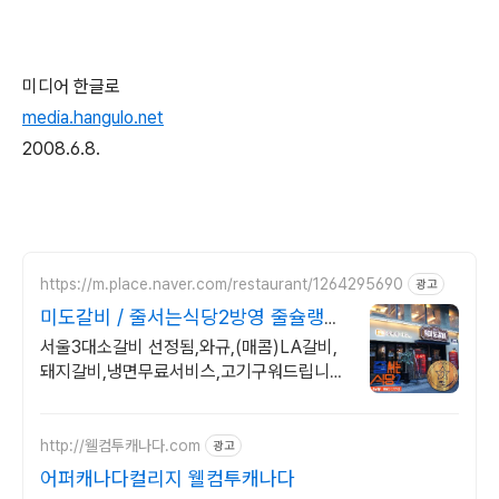
미디어 한글로
media.hangulo.net
2008.6.8.
https://m.place.naver.com/restaurant/1264295690
광고
미도갈비 / 줄서는식당2방영 줄슐랭선
정됨(서울3대소갈비)
서울3대소갈비 선정됨,와규,(매콤)LA갈비,
돼지갈비,냉면무료서비스,고기구워드립니다
방송제목 : 서울3대소갈비 / 줄슐랭선정됨 /
종각역위치
http://웰컴투캐나다.com
광고
어퍼캐나다컬리지 웰컴투캐나다