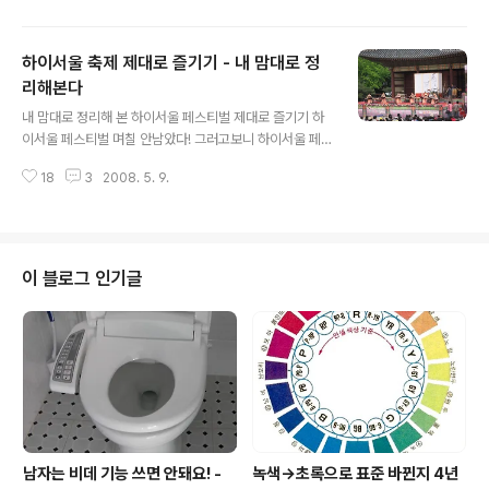
스레 따른다" 이런거 나한테는 하지마. 난 아직 '어른'은 아
닌 것 같아. 한 손으로 따라도 된다구. 내가 바라는 것은, 위
하이서울 축제 제대로 즐기기 - 내 맘대로 정
에 있는 점자 표시에 한 번 관심 가져주고... 아래 글 한 번
읽고... [점자-두뇌 트레이닝] 친구, 술 한잔 할까? 점자 있
리해본다
글 내용
는걸로! http://media.hangulo.net/397 제발, 술 강요
내 맘대로 정리해 본 하이서울 페스티벌 제대로 즐기기 하
하지 말아라. 내가 먹고 싶을 때 먹고 싶어. 꺼헉. 그나저나
이서울 페스티벌 며칠 안남았다! 그러고보니 하이서울 페
'지킬 것'을 제대로 못지키는 그들은, 과연 술먹을 때 주도
스티벌 - 봄은 5월 11일(일요일)이면 끝난다. 지난 5월 4
는 확실히 지킬까? 궁금하네. 미디어..
18
3
2008. 5. 9.
일부터 했으니 딱 1주일이면 사라지는 셈이다. 나도 간다,
간다 하다가 어제 다녀왔다. 물론 전부는 못가고 청계천-시
청앞 광장-덕수궁 정도만 다녀왔다. 그런데 시간을 제대로
못맞춰서 약간 아쉬웠다. 이런 내용은 하이서울 페스티벌
홈페이지를 꼼꼼히 뒤져도 알기 어려운 것이 많으므로 내
이 블로그 인기글
나름대로 정리해보겠다. 적어도 약간은 도움이 되리라 믿
는다. (하이서울 페스티벌 홈페이지 : http://www.hiseo
ulfest.org/) 청계천에서 시작하자 일단 동아일보 앞 청계
천에서 시작하는 것이 좋겠다. 일단 여기서 아이 얼굴에 그
림 하나 그려..
남자는 비데 기능 쓰면 안돼요! -
녹색→초록으로 표준 바뀐지 4년