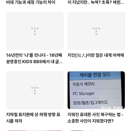
비데 기능과 세정 기능의 차이
이 지났지만.. 녹색? 초록? 바뀐
색이름 혼란 여전
16년전의 '나'를 만나다 - 18년째
지인(知人)이란 말은 내게 어색해
운영중인 KIDS BBS에서 내 글을
보니..
지하철 표지판에 상·하행 방향 표
지워진 휴대폰 사진 복구하는 법 -
시를 하자
소중한 사진이 지워졌다면?