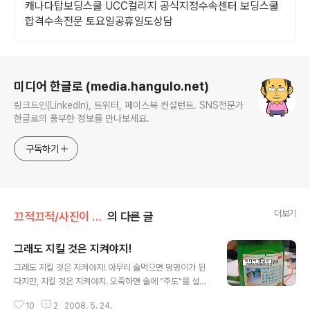
캐나다탑보딩스쿨 UCC컬리지 공식지정수속센터 보딩스쿨
합격수속전문 토요일공휴일도상담
로그 정보
미디어 한글로 (media.hangulo.net)
링크드인(LinkedIn), 트위터, 페이스북 컨설턴트. SNS전문가
한글로의 풍부한 정보를 만나보세요.
구독하기
더보기
끄적끄적/사진이 있는 이야기
의 다른 글
그래도 지킬 것은 지켜야지!
글 내용
그래도 지킬 것은 지켜야지! 아무리 술먹으면 멍멍이가 된
다지만, 지킬 것은 지켜야지. 오죽하면 술에 "주도"를 설명
해 놓았겠나! "어른께 두손으로 잔을 드리고 오른손으로 술
10
2
2008. 5. 24.
병을 잡고 왼손은 오른팔의 밑에 대고 흔들리지 않게 조심