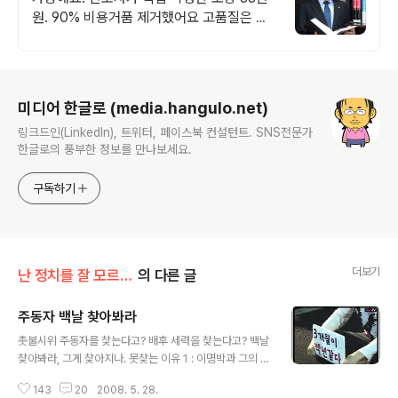
원. 90% 비용거품 제거했어요 고품질은 그
대로,가격만 낮췄습니다.
로그 정보
미디어 한글로 (media.hangulo.net)
링크드인(LinkedIn), 트위터, 페이스북 컨설턴트. SNS전문가
한글로의 풍부한 정보를 만나보세요.
구독하기
더보기
난 정치를 잘 모르지만
의 다른 글
주동자 백날 찾아봐라
글 내용
촛불시위 주동자를 찾는다고? 배후 세력을 찾는다고? 백날
찾아봐라, 그게 찾아지나. 못찾는 이유 1 : 이명박과 그의 정
부가 배후세력이자 주동자이기 때문 더불어 광우병 괴담의
143
20
2008. 5. 28.
진원지, 오랫동안 광우병 괴담을 퍼뜨렸던 조중동도 한 몫.