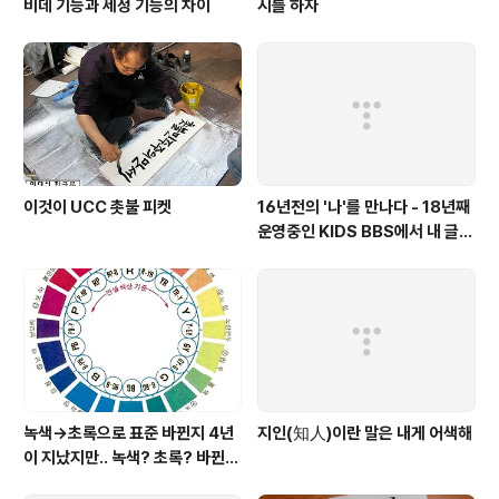
비데 기능과 세정 기능의 차이
시를 하자
이것이 UCC 촛불 피켓
16년전의 '나'를 만나다 - 18년째
운영중인 KIDS BBS에서 내 글을
보니..
녹색→초록으로 표준 바뀐지 4년
지인(知人)이란 말은 내게 어색해
이 지났지만.. 녹색? 초록? 바뀐
색이름 혼란 여전