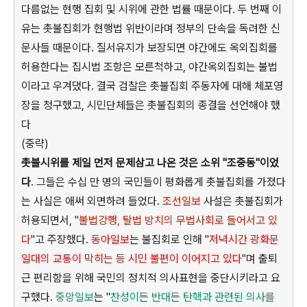
다름없는 현행 집회 및 시위에 관한 법률 때문이다. 두 번째 이
유는 촛불집회가 현행법 위반이라며 정부의 단속을 독려한 신
문사들 때문이다. 질서유지가 보장되면 야간에도 옥외집회를
허용한다는 집시법 조항은 모른척하고, 야간옥외집회는 불법
이라고 우겨댔다. 결국 검찰은 촛불집회 주동자에 대해 체포영
장을 청구했고, 시민단체들은 촛불집회의 종결을 선언해야 했
다
(중략)
촛불시위를 제일 먼저 문제삼고 나온 것은 소위 "조중동"이었
다
. 그들은 수십 만 명의 국민들이 평화롭게 촛불집회를 가졌다
는 사실은 애써 외면하려 들었다.
조선일보
사설은 촛불집회가
허용되면서, "
불법강행, 탈법 방치의 무법사회로 들어서고 있
다
"고 주장했다.
동아일보
는 불집회로 인해 "
저녁시간 광화문
일대의 교통이 막히는 등 시민 불편이 이어지고 있다
"며 출퇴
근 편리함을 위해 국민의 정치적 의사표현을 중단시키라고 요
구했다.
중앙일보
는 "
찬성이든 반대든 탄핵과 관련된 의사를