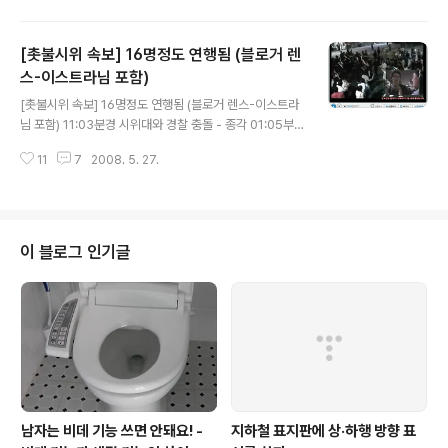
못찾는 이유 2 : 촛불집회에 나온 사람 한 명 한 명이 주동
자고 배후세력이기 때문 다 잡으려면, 아마... 경찰을 더 모
[촛불시위 속보] 16명정도 연행됨 (블로거 렌
집해야 할 듯. (집회에서 잡힌사람을 알바로 쓰면 되나?) 못
찾는 이유 3 : 80년대 전두환식 간첩 때려잡기로는 2008
스-이스트라님 포함)
글 내용
년 민주시민을 절대 못잡기 때문 아직도 인터넷에 적응못
[촛불시위 속보] 16명정도 연행됨 (블로거 렌스-이스트라
하는 경찰과 정권 수뇌부. 인터넷이 무슨 간첩조직처럼 되
님 포함) 11:03분경 시위대와 경찰 충돌 - 종각 01:05부
어 있는 줄 아는 모양 못찾는 이유 4 : 아마도, 촛불시위를
터 강제해산 시작. 아래는 01:20분경. 01:35 잡혀가는 사
가장 많이 참석한 "경찰"들도 결국 촛불을 들것이라 믿기
11
7
2008. 5. 27.
람들을 취재하려는 취재진의 열기.. 사진기를 버리고 사람
때문 ..
들을 지켜야 진짜 기자지! 위 방송은 진중권씨가 직접하고
있는데, 계속 밀려나고 있다는 소리들림 01:35 시사블로
거 "렌스(이스트라)님"에게 전화 옴. "나 잡혔어요!" 현재
경찰서에 연행되었다고.. rens.tistory.com 에 위로의 글
이 블로그 인기글
이라도 남겨야 할 듯 합니다. 아무 일 없이 풀려나기를 빕니
다. 1:51 현재 상황 16명 정도 연행되었구요. (강북서 / 금
천서) 블로거 렌스님 (이스트라님)도 포함되어 있습니다.
여고생도 있었다고 하는데, 풀려났다는 진보신..
남자는 비데 기능 쓰면 안돼요! -
지하철 표지판에 상·하행 방향 표