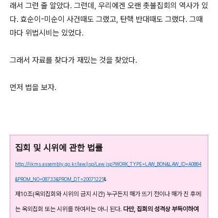
래서 그런 줄 알았다. 그런데, 우리에겐 오랜 촛불집회의 역사가 있
다. 효순이-미순이 사건때도 그랬고, 탄핵 반대때도 그랬다. 그때
마다 위법시비는 있었다.
그래서 자료를 찾다가 재밌는 것을 찾았다.
먼저 법을 보자.
집회 및 시위에 관한 법률
http://likms.assembly.go.kr/law/jsp/Law.jsp?WORK_TYPE=LAW_BON&LAW_ID=A0884
&PROM_NO=08733&PROM_DT=20071221
&
제10조(옥외집회와 시위의 금지 시간) 누구든지 해가 뜨기 전이나 해가 진 후에
는 옥외집회 또는 시위를 하여서는 아니 된다.
다만, 집회의 성격상 부득이하여