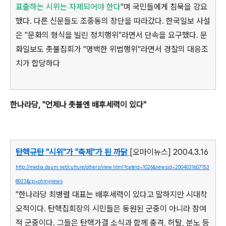
표출하는 시위는 자제되어야 한다
"며 국민들에게 침묵을 강요
했다. 다른 신문들도 조중동의 장단을 따라갔다. 한국일보 사설
은 "문화의 형식을 빌린 정치행위"라면서 단속을 요구했다. 문
화일보도 촛불집회가 "명백한 위법행위"라면서 경찰의 대응조
치가 합당하다
한나라당, "언제나 촛불엔 배후세력이 있다"
탄핵규탄 "시위"가 "축제"가 된 까닭
[오마이뉴스] 2004.3.16
http://media.daum.net/culture/others/view.html?cateid=1026&newsid=2004031607153
8023&cp=ohmynews
"한나라당 최병렬 대표는 배후세력이 있다고 말하지만 시대착
오적이다. 탄핵집회장의 시민들은 동원된 군중이 아니라 참여
적 군중이다. 그들은 탄핵가결 소식과 함께 충격, 허탈, 분노 등