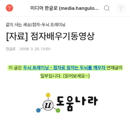
검색하기
미디어 한글로 (media.hangulo.net)
티스토리
같이 사는 세상/점자-두뇌 트레이닝
[자료] 점자배우기동영상
한글로
2008. 3. 20. 13:50
이 글은
두뇌 트레이닝 - 점자로 잠자는 두뇌를 깨우자
연재글의
일부입니다. (읽어보세요~)