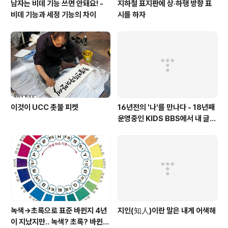
남자는 비데 기능 쓰면 안돼요! -
지하철 표지판에 상·하행 방향 표
비데 기능과 세정 기능의 차이
시를 하자
이것이 UCC 촛불 피켓
16년전의 '나'를 만나다 - 18년째
운영중인 KIDS BBS에서 내 글을
보니..
녹색→초록으로 표준 바뀐지 4년
지인(知人)이란 말은 내게 어색해
이 지났지만.. 녹색? 초록? 바뀐