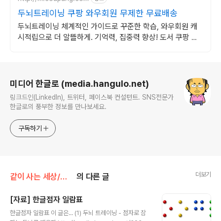
두뇌트레이닝 쿠팡 와우회원 무제한 무료배송
두뇌트레이닝 체계적인 가이드로 꾸준한 학습, 와우회원 캐
시적립으로 더 알뜰하게. 기억력, 집중력 향상! 도서 쿠팡 로
켓배송으로 빠르게 시작해보세요.
로그 정보
미디어 한글로 (media.hangulo.net)
링크드인(LinkedIn), 트위터, 페이스북 컨설턴트. SNS전문가
한글로의 풍부한 정보를 만나보세요.
구독하기
더보기
같이 사는 세상/점자-두뇌 트레이닝
의 다른 글
[자료] 한글점자 일람표
글 내용
한글점자 일람표 이 글은... (1) 두뇌 트레이닝 - 점자로 잠