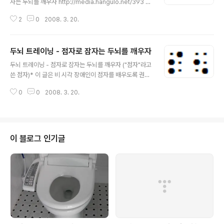
자는 두뇌를 깨우자 http://media.hangulo.net/393 을
위한 자료입니다. 위의 글을 꼭 읽어보세요. * 이 자료는 계
2
0
2008. 3. 20.
속 업데이트되고 수정될 예정입니다. 점자위치 ①④ ②⑤
③⑥ 점자를 표현할 때, 보통 위의 위치에 따라서 1점, 2점,
3점.. 과 같이 나타낸다. 예를 들어서 첫소리 “ㄱ”은 4점 이
두뇌 트레이닝 - 점자로 잠자는 두뇌를 깨우자
라고 한다. ㅋ의 경우는 124점이라고 표현한다. ★ 첫소리
글 내용
자음 ㄱ ㄴ ㄷ ㄹ ㅁ ㅂ ㅅ ㅇ ㅈ ㅊ ㅋ ㅌ ㅍ ㅎ 된소리 첫소
두뇌 트레이닝 - 점자로 잠자는 두뇌를 깨우자 ("점자"라고
리 ○● ○○ ○○ ●● ○○ ○○ ○● ●○ ○○ ○○ ○
쓴 점자)* 이 글은 비 시각 장애인이 점자를 배우도록 권장
● ○○ ●○ ○● ○○ ○● ○● ○○ ○○ ○○ ○● ●
하는 연재글입니다.1. 두뇌 트레이닝 - 점자로 잠자는 두뇌
● ●● ○○ ○● ○○ ○● ○○ ○● ○● ●● ●○ ○
0
0
2008. 3. 20.
를 깨우자2. 어느 사장님의 방침 - 한글 자석 장난감 속의
○ ●○ ●● ○○ ●●..
깊은 뜻, 존경합니다3. 친구, 술 한잔 할까? 점자 있는걸로!
[관련자료] ★ 한글 점자 일람표 ★ 동영상으로 배우는 점
자 (도움나라 제공)읽을거리1. 어느 점자 블럭의 독백 - 길
위의 길 / 2. 저를 눌러주세요 - 또 하나의 신호등, 음성 신
이 블로그 인기글
호기점자를 배우자?점자는 시각장애인들이 글을 읽고 쓰
는 수단이라 알고 있는데, 눈이 잘 보이는 사람에게 “점
자”를 배우라니, 대체 이건 무슨 뚱딴지같은 소리인가?하
지만, 우리는 알게 모르게 수많은 점자들 속에서 살아가고
있으..