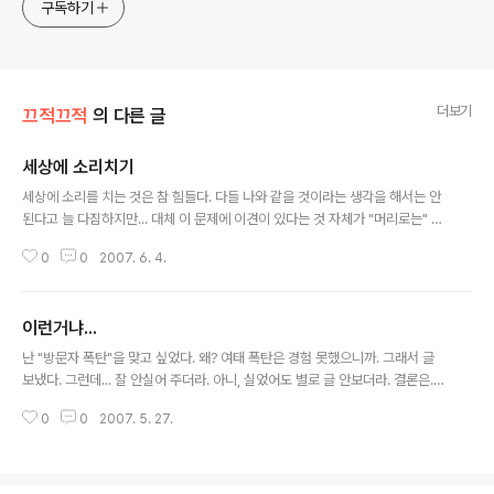
구독하기
더보기
끄적끄적
의 다른 글
세상에 소리치기
글 내용
세상에 소리를 치는 것은 참 힘들다. 다들 나와 같을 것이라는 생각을 해서는 안
된다고 늘 다짐하지만... 대체 이 문제에 이견이 있다는 것 자체가 "머리로는" 납
득이 가도 "가슴으로는" 납득이 되지 않는다. 다양한 사람들이 살아가는 세상이
0
0
2007. 6. 4.
니까, 그럴 수 있다고 늘 말하지만... 막상 그런 일로 마음이 답답해지면... 어쩔
수가 없다. 사실, 그런 것을 받아들인다면, 어느 경지에 오른 것이 아닐까? 어찌
되었든... 세상에 바락 바락 "발악"을 하고 있는 요즈음... 참 힘들고도 어려운 일
이런거냐...
만 남았다는 생각이다. 다시 또 개인적인 선택을 해야 하는 시간이 다가오는데...
글 내용
내 개인의 일이 아닌 가족의 생계도 상관이 있으니... 이 문제를 어찌할꼬... 그냥
난 "방문자 폭탄"을 맞고 싶었다. 왜? 여태 폭탄은 경험 못했으니까. 그래서 글
답답...하다. 한글로
보냈다. 그런데... 잘 안실어 주더라. 아니, 실었어도 별로 글 안보더라. 결론은...
미디어다음 해체하라? 뭐 이런건가. ㅋㅋ 어쨌든, 자신의 글의 조회수가 적으
0
0
2007. 5. 27.
면... 왜 적은지, 왜 "일반인"은 그런 뉴스를 클릭하지 않는지. 왜 저쪽 기사는 2
0만이 넘어가는지. 왜 저쪽 기사는 몇만명이 읽는지.. 하긴, 그런 것 조차도, 무
슨 훈련 운운 하면서 거부할 사람들이 많으니.. 뭐... 진리는 하나다. 트래픽을 받
고 싶으면, 트래픽에 대해서 연구를 하라! ^^ 한글로.