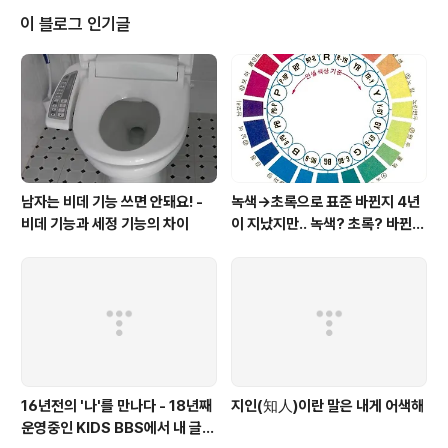
이 블로그 인기글
남자는 비데 기능 쓰면 안돼요! -
녹색→초록으로 표준 바뀐지 4년
비데 기능과 세정 기능의 차이
이 지났지만.. 녹색? 초록? 바뀐
색이름 혼란 여전
16년전의 '나'를 만나다 - 18년째
지인(知人)이란 말은 내게 어색해
운영중인 KIDS BBS에서 내 글을