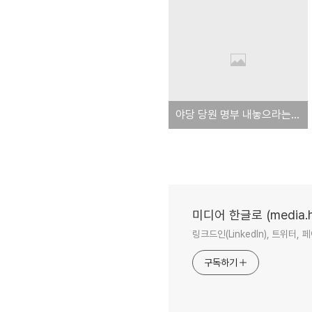
야당 당원 명부 내놓으라는 것은 억지역공이라던 한나라당, 지금은? (오마이뉴스 기사)
미디어 한글로 (media.ha
링크드인(LinkedIn), 트위
구독하기