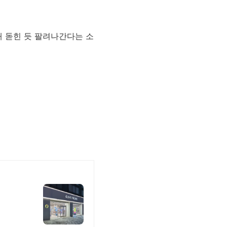
개 돋힌 듯 팔려나간다는 소