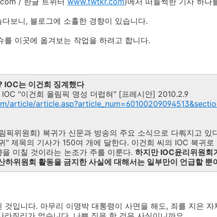
r.com / 한글 트위터
www.twtkr.com
)에서 떠들썩한 기사 하나
다보니, 블로그에 소홀한 경향이 있습니다.
슈를 이곳에 옮겨보는 작업을 하려고 합니다.
? IOC는 이건희 징계했다
IOC "이건희 올림픽 명성 더럽혀" [프레시안] 2010.2.9
om/article/article.asp?article_num=60100209094513&secti
올림픽위원회) 복귀가 신문과 방송의 주요 소식으로 다뤄지고 있다
귀" 제목의 기사가 150여 개에 달한다. 이건희 씨의 IOC 복귀로
향을 미칠 것이라는 논조가 주를 이룬다.
하지만 IOC윤리위원회
년 동안 산하위원회 활동을 금지한 사실에 대해서는 일부만이 언급할 뿐
 된 것입니다. 아무리 이명박 대통령이 사면을 해도, 죄를 지은 
사라질리가 없습니다. 나쁜 짓을 한 것은 사실이니까요.