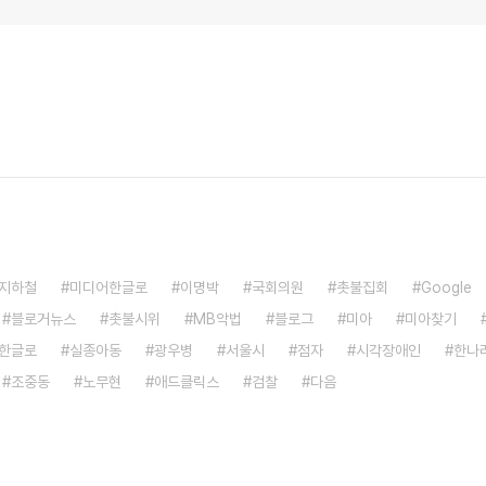
지하철
미디어한글로
이명박
국회의원
촛불집회
Google
블로거뉴스
촛불시위
MB악법
블로그
미아
미아찾기
한글로
실종아동
광우병
서울시
점자
시각장애인
한나
조중동
노무현
애드클릭스
검찰
다음