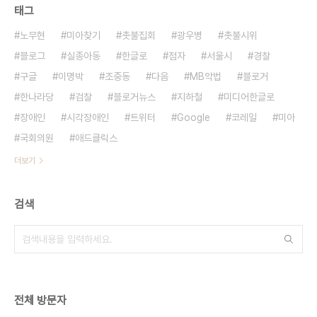
태그
노무현
미아찾기
촛불집회
광우병
촛불시위
블로그
실종아동
한글로
점자
서울시
경찰
구글
이명박
조중동
다음
MB악법
블로거
한나라당
검찰
블로거뉴스
지하철
미디어한글로
장애인
시각장애인
트위터
Google
코레일
미아
국회의원
애드클릭스
더보기
검색
전체 방문자