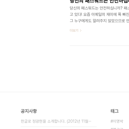
당신의 패스워드는 안전하십니
당신의 패스워드는 안전하십니까? 패스
고 있다! 요즘 이메일의 재미에 푹 빠
그 누구에게도 알려주지 않았으므로 안전
어버린 그는 그 사이트의 고객상담실에 
더보기
요. 회원님의 패스워드는.. 1234입
단 말인가! 아무개씨는 혼란에 빠진다.
넷 뱅킹의 암호도 모두 통일해 놓았으니
공지사항
태그
한글로 정광현을 소개합니다. (2012년 11월⋯
이명박