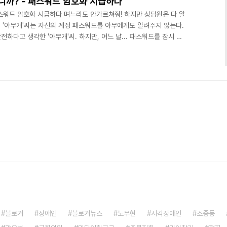
까? - 패스워드 암호화 시급하다
워드 암호화 시급하다 며느리도 안가르쳐줘! 하지만 상담원은 다 알
진 '아무개'씨는 자신의 계정 패스워드를 아무에게도 알려주지 않는다.
하다고 생각한 '아무개'씨. 하지만, 어느 날... 패스워드를 잠시 잊
전화를 해보고는 깜짝 놀라게된다. 네.. '아무개 회원님이 맞으시네
니다' 아무에게도 안가르쳐준 패스워드를, 상담원들은 손쉽게 알 수 있
 저 패스워드로 거의 모든 사이트들을 접속하고 있으며, 심지어 인터
 말이다. 패스워드는 어떻게 저장되는가? 정답은..
블로거
장애인
블로거뉴스
노무현
시각장애인
조중동