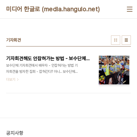
본문 바로가기
미디어 한글로 (media.hangulo.net)
기자회견
기자회견해도 안잡혀가는 방법 - 보수단체 어르신께 배우자
보수단체 기자회견에서 배우자 - 안잡혀가는 방법 기
자회견을 빙자한 집회 - 잡혀간다? 아니.. 보수단체
는 안잡혀가 또 잡혀갔다. 어쨌든 요즘엔 집시법이 상
더보기
당히 폭넓게 적용된다. 기자회견시에 피켓을 들거나
구호를 외치는 것은 역사이래 일반적인 것이었는데,
요즘엔 유난히 이걸 '집시법 위반'이라고 하고 강제
연행을 한다. 미디어스 곽상아 기자님의 글
http://nell.mediaus.co.kr/entry/‘기자회견’도-
용납-안-되는-MB시대 ▲ 시민사회단체와 야4당은
3일 오전 11시, 서울 광화문 광장에서 ‘광화문광장
조례’를 규탄하는 기자회견을 개최했다. ⓒ곽상아 (
공지사항
원문링크) 딱 보니, 위의 사람들은 피켓을 들었다. 집