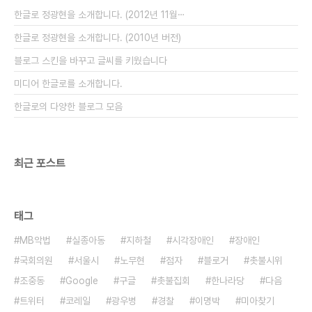
회다. 잡아가야 한다. 그래서 아래와 같이 잡아갔다.
한글로 정광현을 소개합니다. (2012년 11월⋯
▲ 기자회견 참석자가 연행되고..
한글로 정광현을 소개합니다. (2010년 버전)
블로그 스킨을 바꾸고 글씨를 키웠습니다
미디어 한글로를 소개합니다.
한글로의 다양한 블로그 모음
최근 포스트
태그
MB악법
실종아동
지하철
시각장애인
장애인
국회의원
서울시
노무현
점자
블로거
촛불시위
조중동
Google
구글
촛불집회
한나라당
다음
트위터
코레일
광우병
경찰
이명박
미아찾기