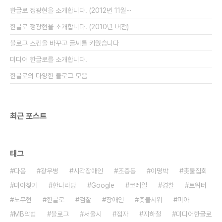
도다. 한마디로 다들 만들길래 만들었다가, 그냥 버리
한글로 정광현을 소개합니다. (2012년 11월⋯
고 마는 1회용이다. 사실, 블로그를 꾸준히 ..
한글로 정광현을 소개합니다. (2010년 버전)
블로그 스킨을 바꾸고 글씨를 키웠습니다
미디어 한글로를 소개합니다.
한글로의 다양한 블로그 모음
최근 포스트
태그
다음
광우병
시각장애인
조중동
이명박
촛불집회
미아찾기
한나라당
Google
코레일
경찰
트위터
노무현
한글로
검찰
장애인
촛불시위
미아
MB악법
블로그
서울시
점자
지하철
미디어한글로