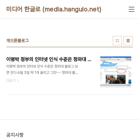
본문 바로가기
미디어 한글로 (media.hangulo.net)
게으른블로그
이명박 정부의 인터넷 인식 수준은 청와대 블로그 보면 안다
이명박 정부의 인터넷 인식 수준은 청와대 블로그 보
면 안다 6월 3일 딱 1개 올리고 그만~~ 청와대 블로
그, 개점 휴업 나는 몇개의 글을 통해서 청와대 블로
더보기
그를 "깨웠다". 하지만, 청와대 블로그는.. 거의 버려
진 상태다. 특히 6월에 와서는 6월 3일 딱 1개의 글
만 올리고 지금까지 개점휴업 상태다.
2008/05/17 - 청와대 블로그, 제대로 운영하라
2008/05/07 - 청와대 블로그의 귀환
2008/05/03 - 청와대 블로그를 다시 열어주세요
- 비즈니스 프렌들리하게! 청와대 블로그
(http://blog.daum.net/mbnomics)를 운영하
공지사항
는 태도가 바로 이명박 정부가 인터넷을 바라보는 태