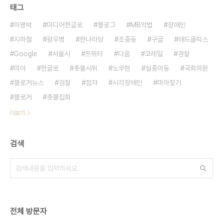
태그
이명박
미디어한글로
블로그
MB악법
장애인
지하철
광우병
한나라당
조중동
구글
애드클릭스
Google
서울시
트위터
다음
코레일
경찰
미아
한글로
촛불시위
노무현
실종아동
국회의원
블로거뉴스
검찰
점자
시각장애인
미아찾기
블로거
촛불집회
더보기
검색
전체 방문자