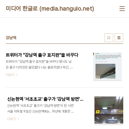
본문 바로가기
미디어 한글로 (media.hangulo.net)
강남역
트위터가 "강남역 출구 표지판"을 바꾸다
트위터가 "강남역 출구 표지판"을 바꾸다 명시도 낮
은 출구 디자인은 쓸모없다 나는 블로거였다 하긴, 국
민 모두가 '블로거 Blogger'가 될 수 있으니, 이런
더보기
제목 자체가 좀 우습긴하다. 어쨌든, 나는 블로그에
글을 쓰고 그 글을 사람들이 공감하며 세상을 조금씩
'옳은 방향'으로 바꾸는 일을 해왔다. 그러다가 1년
전부터는 시들해졌다. 내가 기억에 남는 것은 'W형
신논현역 '서초초교' 출구가 '강남역 방면'이 된 사연
버스 손잡이'를 만들려고 했던 서울시의 결정에 적극
신논현역 '서초초교' 출구가 '강남역 방면'이 된 사연
반발했던 것이다. 2007/02/22 - W형태의 버스
서울 지하철 9호선 신논현역에는.. 작년에 개통한 지
손잡이, 농담이시죠? 2007/08/22 - W형 버스 손
하철 9호선은 강남역에서 여의도를 가로지르는 덕분
더보기
잡이 농담이 아니셨군요! 2008/05/02 - W형 버
에 2호선과 5호선이 무척 가까워지는 계기(?)를 마
스손잡이 추진 안한다 - 한글로의 끝장취재 처음부터
련했다. 또한, 국회에 가기 편해졌다. (뭐, 사실 별 필